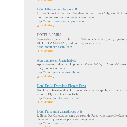
Hôtel hébergement Avignon 84
L'Hôtel Saint Roch est un hôtel deux étoiles situé à Avignon 84. Il 
dans une maison traditionnelle et vous accu...
http://www.hotelstroch-avignon.com
[
plus d'infos
]
HOTEL A PARIS
Situé à deux pas de la TOUR EIFFEL dans l'une des plus sympathiques 
HOTEL LA SERRE**, tout confort, ascenseur, t...
http://hotelparislaserre.com
[
plus d'infos
]
Apartmentos en Castelldefels
Apartamentos delante de la playa de Castelldefels, a 15 min del aer
días, semanas o meses.
http://www.apartamentostavir.com
[
plus d'infos
]
Hotel Etoile Trocadero Elysees Paris
Hotel 3 étoiles situé dans le 16 arrondissement a quelques minutes 
Champs Elysees et la Tour Eiffel.
http://www.etoiletrocadero.com/
[
plus d'infos
]
Hôtel Paris saint germain des prés
L’Hôtel Des Canettes est situé au cœur de Paris, vous accueille dans
chaleureuse pour vous proposer une palette d...
http://www.hotel-paris-6.fr