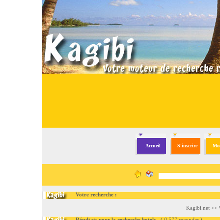
Accueil
S'inscrire
Mod
Votre recherche :
Kagibi.net
>>
Résultats pour la recherche hotels
- (
0.577 secondes
)