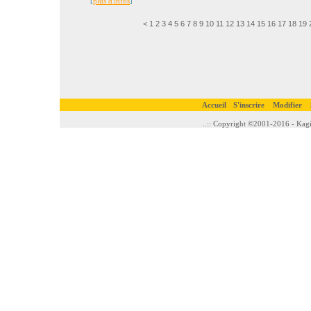
[
plus d'infos
]
<
1
2
3
4
5
6
7
8
9
10
11
12
13
14
15
16
17
18
19
Accueil
S'inscrire
Modifier
..:: Copyright ©2001-2016 - Kagi