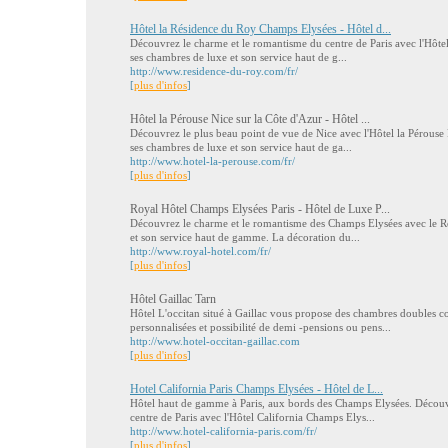
Hôtel la Résidence du Roy Champs Elysées - Hôtel d...
Découvrez le charme et le romantisme du centre de Paris avec l'Hôt
ses chambres de luxe et son service haut de g...
http://www.residence-du-roy.com/fr/
[
plus d'infos
]
Hôtel la Pérouse Nice sur la Côte d'Azur - Hôtel ...
Découvrez le plus beau point de vue de Nice avec l'Hôtel la Pérouse
ses chambres de luxe et son service haut de ga...
http://www.hotel-la-perouse.com/fr/
[
plus d'infos
]
Royal Hôtel Champs Elysées Paris - Hôtel de Luxe P...
Découvrez le charme et le romantisme des Champs Elysées avec le Ro
et son service haut de gamme. La décoration du...
http://www.royal-hotel.com/fr/
[
plus d'infos
]
Hôtel Gaillac Tarn
Hôtel L'occitan situé à Gaillac vous propose des chambres doubles co
personnalisées et possibilité de demi -pensions ou pens...
http://www.hotel-occitan-gaillac.com
[
plus d'infos
]
Hotel California Paris Champs Elysées - Hôtel de L...
Hôtel haut de gamme à Paris, aux bords des Champs Elysées. Découv
centre de Paris avec l'Hôtel California Champs Elys...
http://www.hotel-california-paris.com/fr/
[
plus d'infos
]