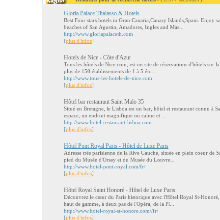
Gloria Palace Thalasso & Hotels
Best Four stars hotels in Gran Canaria,Canary Islands,Spain. Enjoy w
beaches of San Agustin, Amadores, Ingles and Mas...
http://www.gloriapalaceth.com
[
plus d'infos
]
Hotels de Nice - Côte d'Azur
Tous les hôtels de Nice.com, est un site de réservations d'hôtels sur la
plus de 150 établissements de 1 à 5 éto...
http://www.tous-les-hotels-de-nice.com
[
plus d'infos
]
Hôtel bar restaurant Saint Malo 35
Situé en Bretagne, le Lisboa est un bar, hôtel et restaurant connu à 
espace, un endroit magnifique ou calme et ...
http://www.hotel-restaurant-lisboa.com
[
plus d'infos
]
Hôtel Pont Royal Paris - Hôtel de Luxe Paris
Adresse très parisienne de la Rive Gauche, située en plein coeur de 
pied du Musée d'Orsay et du Musée du Louvre...
http://www.hotel-pont-royal.com/fr/
[
plus d'infos
]
Hôtel Royal Saint Honoré - Hôtel de Luxe Paris
Découvrez le cœur du Paris historique avec l'Hôtel Royal St-Honoré,
haut de gamme, à deux pas de l'Opéra, de la Pl...
http://www.hotel-royal-st-honore.com//fr/
[
plus d'infos
]