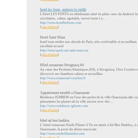
hotel les fonts, andorre la vieille
L'hôtel LES FONTS est idéalement situé en plein cœur de Andorre la vi
circulation, calme, agréable, ouvert toute l a...
http://www.hotellesfonts.com
[
plus d'infos
]
Hotel Saint Maur
hotel trois etoiles aux abords de Paris, très confortable et accueillant
excellent accueil
http://www.paris-est-saint-maur.eu
[
plus d'infos
]
Hôtel restaurant Sévignacq 64
Au cœur des Pyrénées Atlantiques (64), à Sévignacq, Chez Courbet est
découvrir ses chambres calmes et accueillan...
http://www.restaurant-courbet.fr
[
plus d'infos
]
Appartement meublé a Ouarzazate
Résidence IGHREM est l'une des perles de la ville Ouarzazate,elle co
pleinement les plaisirs de la ville encore avec des ...
http://www.residence-ighrem.com
[
plus d'infos
]
hôtel ait ben haddou
L´hötel restaurant Etoile Filante d´Or est située à Ait Ben Haddou, à
Ouarzazate, la porte du désert marocain.
http://www.etoilefilantedor.com
[
plus d'infos
]