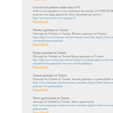
Grossiste kit panneau solaire dans le 91
Grâce à son expertise et à son expérience du marché, AU FORUM 
proposer une large gamme de choix répondant aux norme...
http://www.au-forum-de-l-energie.fr/
[
plus d'infos
]
Plicature gastrique en Tunisie
Chirurgie de l'obésité en Tunisie. Plicature gastrique en Tunisie
https://http://www.chirurgie-obesite-tunisie.com/index.php/fr-fr/les-i
obesite/plicature-gastrique
[
plus d'infos
]
Bypass gastrique en Tunisie
Chirurgie de l'obésité en Tunisie Bypass gastrique en Tunisie
http://http://www.chirurgie-obesite-tunisie.com/index.php/fr-fr/les-in
obesite/bypass-gastrique-ou-court-circuit-gastrique
[
plus d'infos
]
Anneau gastrique en Tunisie
Chirurgie de l'obésité en Tunisie. Anneau gastrique ou gastroplastie 
http://www.chirurgie-obesite-tunisie.com/index.php/fr-fr/les-interven
gastrique-ou-gastroplastie
[
plus d'infos
]
Sleeve gastrectomie en Tunisie
chirurgie de l'obésité en Tunisie. Sleeve gastrectomie
http://www.chirurgie-obesite-tunisie.com/index.php/fr-fr/les-interven
gastrectomie
[
plus d'infos
]