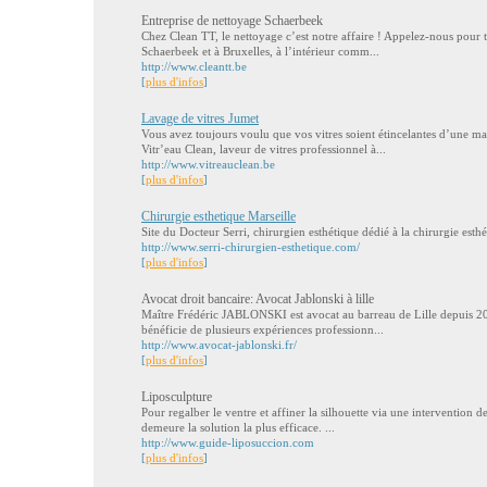
Entreprise de nettoyage Schaerbeek
Chez Clean TT, le nettoyage c’est notre affaire ! Appelez-nous pour t
Schaerbeek et à Bruxelles, à l’intérieur comm...
http://www.cleantt.be
[
plus d'infos
]
Lavage de vitres Jumet
Vous avez toujours voulu que vos vitres soient étincelantes d’une ma
Vitr’eau Clean, laveur de vitres professionnel à...
http://www.vitreauclean.be
[
plus d'infos
]
Chirurgie esthetique Marseille
Site du Docteur Serri, chirurgien esthétique dédié à la chirurgie esthé
http://www.serri-chirurgien-esthetique.com/
[
plus d'infos
]
Avocat droit bancaire: Avocat Jablonski à lille
Maître Frédéric JABLONSKI est avocat au barreau de Lille depuis 2
bénéficie de plusieurs expériences professionn...
http://www.avocat-jablonski.fr/
[
plus d'infos
]
Liposculpture
Pour regalber le ventre et affiner la silhouette via une intervention de
demeure la solution la plus efficace. ...
http://www.guide-liposuccion.com
[
plus d'infos
]