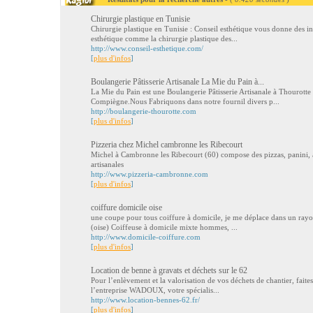
Chirurgie plastique en Tunisie
Chirurgie plastique en Tunisie : Conseil esthétique vous donne des in
esthétique comme la chirurgie plastique des...
http://www.conseil-esthetique.com/
[
plus d'infos
]
Boulangerie Pâtisserie Artisanale La Mie du Pain à...
La Mie du Pain est une Boulangerie Pâtisserie Artisanale à Thourotte 
Compiègne.Nous Fabriquons dans notre fournil divers p...
http://boulangerie-thourotte.com
[
plus d'infos
]
Pizzeria chez Michel cambronne les Ribecourt
Michel à Cambronne les Ribecourt (60) compose des pizzas, panini, as
artisanales
http://www.pizzeria-cambronne.com
[
plus d'infos
]
coiffure domicile oise
une coupe pour tous coiffure à domicile, je me déplace dans un rayon
(oise) Coiffeuse à domicile mixte hommes, ...
http://www.domicile-coiffure.com
[
plus d'infos
]
Location de benne à gravats et déchets sur le 62
Pour l’enlèvement et la valorisation de vos déchets de chantier, faites
l’entreprise WADOUX, votre spécialis...
http://www.location-bennes-62.fr/
[
plus d'infos
]