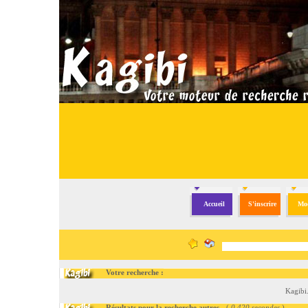
Accueil
S'inscrire
Mod
Votre recherche :
Kagibi
Résultats pour la recherche autres
- (
0.420 secondes
)