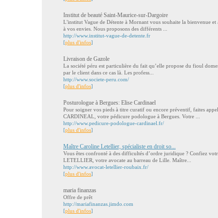
Institut de beauté Saint-Maurice-sur-Dargoire
L'institut Vague de Détente à Mornant vous souhaite la bienvenue et
à vos envies. Nous proposons des différents ...
http://www.institut-vague-de-detente.fr
[
plus d'infos
]
Livraison de Gazole
La société péru est particulière du fait qu’elle propose du fioul dome
par le client dans ce cas là. Les profess...
http://www.societe-peru.com/
[
plus d'infos
]
Posturologue à Bergues: Elise Cardinael
Pour soigner vos pieds à titre curatif ou encore préventif, faites app
CARDINEAL, votre pédicure podologue à Bergues. Votre ...
http://www.pedicure-podologue-cardinael.fr/
[
plus d'infos
]
Maître Caroline Letellier, spécialiste en droit so...
Vous êtes confronté à des difficultés d’ordre juridique ? Confiez vot
LETELLIER, votre avocate au barreau de Lille. Maître...
http://www.avocat-letellier-roubaix.fr/
[
plus d'infos
]
maria finanzas
Offre de prêt
http://mariafinanzas.jimdo.com
[
plus d'infos
]