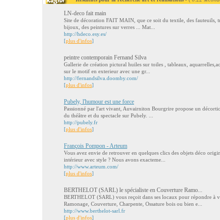
LN-deco fait main
Site de décoration FAIT MAIN, que ce soit du textile, des fauteuils, t
bijoux, des peintures sur verres ... Mat...
http://hdeco.esy.es/
[
plus d'infos
]
peintre contemporain Fernand Silva
Gallerie de création pictural huiles sur toiles , tableaux, aquarrelles,
sur le motif en exterieur avec une gr...
http://fernandsilva.doomby.com/
[
plus d'infos
]
Pubely, l'humour est une force
Passionné par l'art vivant, Auvairniton Bourgrire propose un décortic
du théâtre et du spectacle sur Pubely. ...
http://pubely.fr
[
plus d'infos
]
François Pompon - Arteum
Vous avez envie de retrouver en quelques clics des objets déco origi
intérieur avec style ? Nous avons exacteme...
http://www.arteum.com/
[
plus d'infos
]
BERTHELOT (SARL) le spécialiste en Couverture Ramo...
BERTHELOT (SARL) vous reçoit dans ses locaux pour répondre à vos
Ramonage, Couverture, Charpente, Ossature bois ou bien e...
http://www.berthelot-sarl.fr
[
plus d'infos
]