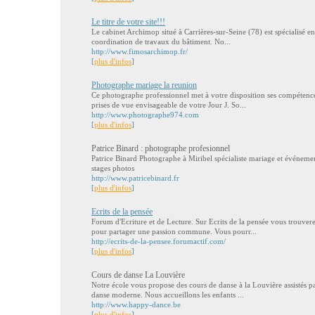
Le titre de votre site!!!
Le cabinet Archimop situé à Carrières-sur-Seine (78) est spécialisé en
coordination de travaux du bâtiment. No...
http://www.fimosarchimop.fr/
[
plus d'infos
]
Photographe mariage la reunion
Ce photographe professionnel met à votre disposition ses compétence
prises de vue envisageable de votre Jour J. So...
http://www.photographe974.com
[
plus d'infos
]
Patrice Binard : photographe profesionnel
Patrice Binard Photographe à Miribel spécialiste mariage et événemen
stages photos
http://www.patricebinard.fr
[
plus d'infos
]
Ecrits de la pensée
Forum d'Ecriture et de Lecture. Sur Ecrits de la pensée vous trouve
pour partager une passion commune. Vous pourr...
http://ecrits-de-la-pensee.forumactif.com/
[
plus d'infos
]
Cours de danse La Louvière
Notre école vous propose des cours de danse à la Louvière assistés par
danse moderne. Nous accueillons les enfants ...
http://www.happy-dance.be
[
plus d'infos
]