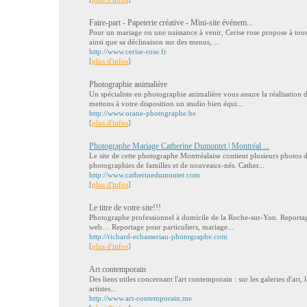
Faire-part - Papeterie créative - Mini-site événem...
Pour un mariage ou une naissance à venir, Cerise rose propose à tous 
ainsi que sa déclinaison sur des menus, ...
http://www.cerise-rose.fr
[
plus d'infos
]
Photographie animalière
Un spécialiste en photographie animalière vous assure la réalisation 
mettons à votre disposition un studio bien équi...
http://www.orane-photographe.be
[
plus d'infos
]
Photographe Mariage Catherine Dumontet | Montréal ...
Le site de cette photographe Montréalaise contient plusieurs photos 
photographies de familles et de nouveaux-nés. Cather...
http://www.catherinedumontet.com
[
plus d'infos
]
Le titre de votre site!!!
Photographe professionnel à domicile de la Roche-sur-Yon. Reportage 
web… Reportage pour particuliers, mariage...
http://richard-echasseriau-photographe.com
[
plus d'infos
]
Art contemporain
Des liens utiles concernant l'art contemporain : sur les galeries d'art, 
artistes...
http://www.art-contemporain.me