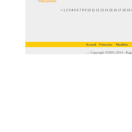
[
plus d'infos
]
<
1
2
3
4
5
6
7
8
9
10
11
12
13
14
15
16
17
18
19
Accueil
S'inscrire
Modifier
..:: Copyright ©2001-2014 - Kagi