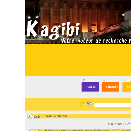
Accueil
S'inscrire
Mod
Votre recherche :
Kagibi.net
>>
Ar
Résultats pour la recherche art et réalisations
- (
0.22 second