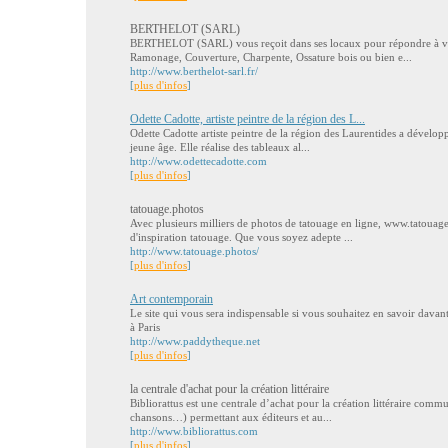
BERTHELOT (SARL)
BERTHELOT (SARL) vous reçoit dans ses locaux pour répondre à vos
Ramonage, Couverture, Charpente, Ossature bois ou bien e...
http://www.berthelot-sarl.fr/
[
plus d'infos
]
Odette Cadotte, artiste peintre de la région des L...
Odette Cadotte artiste peintre de la région des Laurentides a développ
jeune âge. Elle réalise des tableaux al...
http://www.odettecadotte.com
[
plus d'infos
]
tatouage.photos
Avec plusieurs milliers de photos de tatouage en ligne, www.tatouage
d'inspiration tatouage. Que vous soyez adepte ...
http://www.tatouage.photos/
[
plus d'infos
]
Art contemporain
Le site qui vous sera indispensable si vous souhaitez en savoir davant
à Paris
http://www.paddytheque.net
[
plus d'infos
]
la centrale d'achat pour la création littéraire
Bibliorattus est une centrale d’achat pour la création littéraire commu
chansons…) permettant aux éditeurs et au...
http://www.bibliorattus.com
[
plus d'infos
]