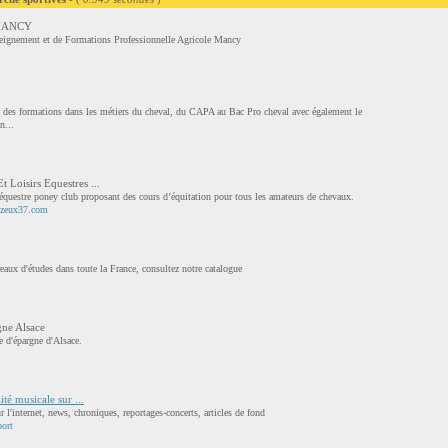
 MANCY
eignement et de Formations Professionnelle Agricole Mancy
 des formations dans les métiers du cheval, du CAPA au Bac Pro cheval avec également le
n...
t Loisirs Equestres ...
e équestre poney club proposant des cours d’équitation pour tous les amateurs de chevaux.
gizeux37.com
eaux d'études dans toute la France, consultez notre catalogue
gne Alsace
e d'épargne d'Alsace.
é musicale sur ...
r l'internet, news, chroniques, reportages-concerts, articles de fond
ort