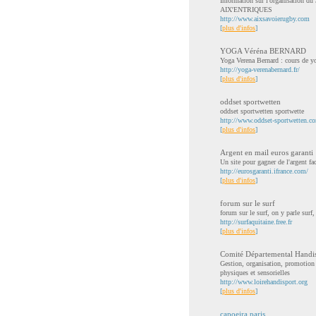
Information sur l'organisation du
AIX'ENTRIQUES
http://www.aixsavoierugby.com
[
plus d'infos
]
YOGA Véréna BERNARD
Yoga Verena Bernard : cours de y
http://yoga-verenabernard.fr/
[
plus d'infos
]
oddset sportwetten
oddset sportwetten sportwette
http://www.oddset-sportwetten.c
[
plus d'infos
]
Argent en mail euros garanti
Un site pour gagner de l'argent f
http://eurosgaranti.ifrance.com/
[
plus d'infos
]
forum sur le surf
forum sur le surf, on y parle surf
http://surfaquitaine.free.fr
[
plus d'infos
]
Comité Départemental Handis
Gestion, organisation, promotion
physiques et sensorielles
http://www.loirehandisport.org
[
plus d'infos
]
capoeira paris