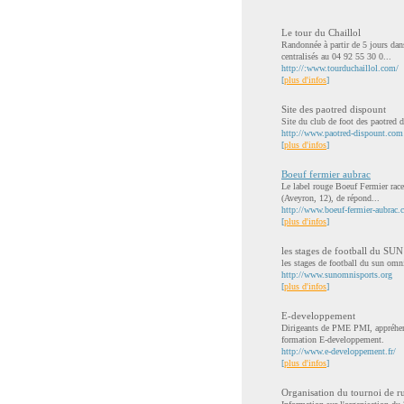
Le tour du Chaillol
Randonnée à partir de 5 jours dan
centralisés au 04 92 55 30 0...
http://:www.tourduchaillol.com/
[
plus d'infos
]
Site des paotred dispount
Site du club de foot des paotred 
http://www.paotred-dispount.com
[
plus d'infos
]
Boeuf fermier aubrac
Le label rouge Boeuf Fermier race 
(Aveyron, 12), de répond...
http://www.boeuf-fermier-aubrac
[
plus d'infos
]
les stages de football du SUN
les stages de football du sun omn
http://www.sunomnisports.org
[
plus d'infos
]
E-developpement
Dirigeants de PME PMI, appréhend
formation E-developpement.
http://www.e-developpement.fr/
[
plus d'infos
]
Organisation du tournoi de r