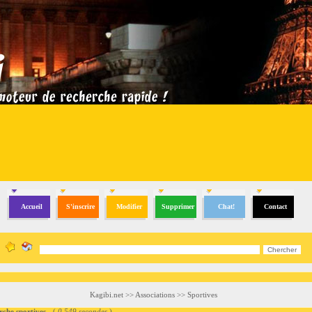
Accueil
S'inscrire
Modifier
Supprimer
Chat!
Contact
Kagibi.net
>>
Associations
>>
Sportives
e sportives
- (
0.549 secondes
)