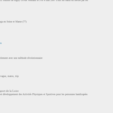
 31 tournoi de rugby UFAR veterans le 5 et 6 mai 2007 à aix les bains en savoie par les
oga en Seine et Marne (77)
om
acilement avec une méthode révolutionnaire
, vague, matos, trip
port de la Loire
 et développement des Activités Physiques et Sportives pour les personnes handicapées