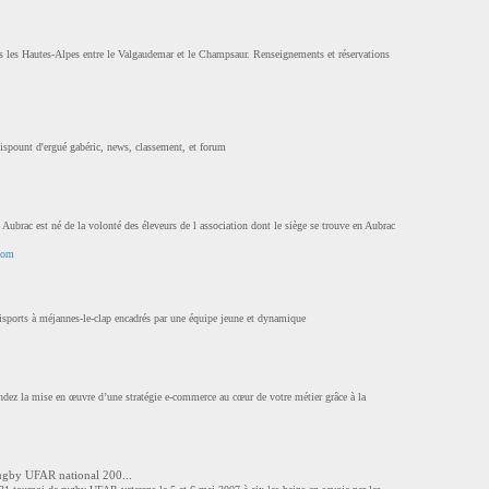
s les Hautes-Alpes entre le Valgaudemar et le Champsaur. Renseignements et réservations
dispount d'ergué gabéric, news, classement, et forum
Aubrac est né de la volonté des éleveurs de l association dont le siège se trouve en Aubrac
.com
isports à méjannes-le-clap encadrés par une équipe jeune et dynamique
ez la mise en œuvre d’une stratégie e-commerce au cœur de votre métier grâce à la
ugby UFAR national 200...