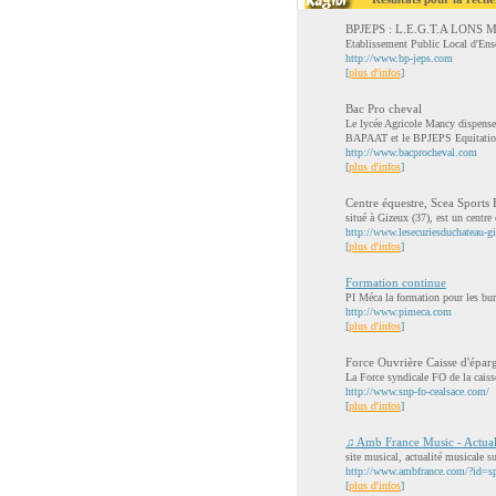
BPJEPS : L.E.G.T.A LONS
Etablissement Public Local d'Ens
http://www.bp-jeps.com
[
plus d'infos
]
Bac Pro cheval
Le lycée Agricole Mancy dispense
BAPAAT et le BPJEPS Equitatio
http://www.bacprocheval.com
[
plus d'infos
]
Centre équestre, Scea Sports E
situé à Gizeux (37), est un centr
http://www.lesecuriesduchateau-
[
plus d'infos
]
Formation continue
PI Méca la formation pour les bur
http://www.pimeca.com
[
plus d'infos
]
Force Ouvrière Caisse d'épar
La Force syndicale FO de la caiss
http://www.snp-fo-cealsace.com/
[
plus d'infos
]
♫ Amb France Music - Actualit
site musical, actualité musicale su
http://www.ambfrance.com/?id=sp
[
plus d'infos
]