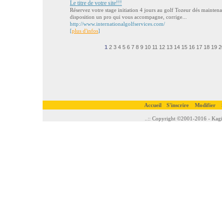
Le titre de votre site!!!
Réservez votre stage initiation 4 jours au golf Tozeur dés mainten
disposition un pro qui vous accompagne, corrige...
http://www.internationalgolfservices.com/
[
plus d'infos
]
1
2
3
4
5
6
7
8
9
10
11
12
13
14
15
16
17
18
19
2
Accueil
S'inscrire
Modifier
..:: Copyright ©2001-2016 - Kagi