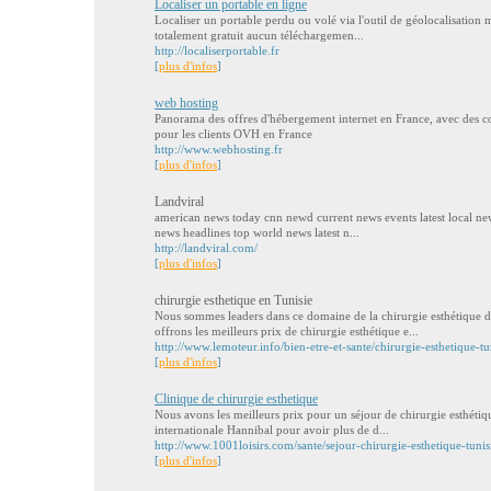
Localiser un portable en ligne
Localiser un portable perdu ou volé via l'outil de géolocalisation mo
totalement gratuit aucun téléchargemen...
http://localiserportable.fr
[
plus d'infos
]
web hosting
Panorama des offres d'hébergement internet en France, avec des 
pour les clients OVH en France
http://www.webhosting.fr
[
plus d'infos
]
Landviral
american news today cnn newd current news events latest local ne
news headlines top world news latest n...
http://landviral.com/
[
plus d'infos
]
chirurgie esthetique en Tunisie
Nous sommes leaders dans ce domaine de la chirurgie esthétique d
offrons les meilleurs prix de chirurgie esthétique e...
http://www.lemoteur.info/bien-etre-et-sante/chirurgie-esthetique-t
[
plus d'infos
]
Clinique de chirurgie esthetique
Nous avons les meilleurs prix pour un séjour de chirurgie esthétiq
internationale Hannibal pour avoir plus de d...
http://www.1001loisirs.com/sante/sejour-chirurgie-esthetique-tunis
[
plus d'infos
]