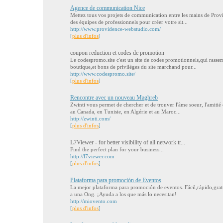
Agence de communication Nice
Mettez tous vos projets de communication entre les mains de Pro
des équipes de professionnels pour créer votre sit...
http://www.providence-webstudio.com/
[
plus d'infos
]
coupon reduction et codes de promotion
Le codespromo.site c'est un site de codes promotionnels,qui rassem
boutique,et bons de privilèges du site marchand pour...
http://www.codespromo.site/
[
plus d'infos
]
Rencontre avec un nouveau Maghreb
Zwinti vous permet de chercher et de trouver l'âme soeur, l'amitié
au Canada, en Tunisie, en Algérie et au Maroc...
http://zwinti.com/
[
plus d'infos
]
L7Viewer - for better visibility of all network tr...
Find the perfect plan for your business...
http://l7viewer.com
[
plus d'infos
]
Plataforma para promoción de Eventos
La mejor plataforma para promoción de eventos. Fácil,rápido,grat
a una Ong. ¡Ayuda a los que más lo necesitan!
http://miovento.com
[
plus d'infos
]