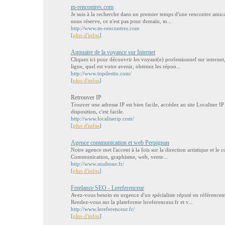
m-rencontres.com
Je suis à la recherche dans un premier temps d'une rencontre amical
nous réserve, ce n'est pas pour demain, m...
http://www.m-rencontres.com
[
plus d'infos
]
Annuaire de la voyance sur Internet
Cliquez ici pour découvrir les voyant(e) professionnel sur internet
ligne, quel est votre avenir, obtenez les répon...
http://www.topdestin.com/
[
plus d'infos
]
Retrouver IP
Trouver une adresse IP est bien facile, accédez au site Localiser IP et
disposition, c'est facile.
http://www.localiserip.com/
[
plus d'infos
]
Agence communication et web Perpignan
Notre agence met l'accent à la fois sur la direction artistique et le c
Communication, graphisme, web, vente...
http://www.studione.fr/
[
plus d'infos
]
Freelance SEO - Lereferenceur
Avez-vous besoin en urgence d'un spécialiste réputé en référencem
Rendez-vous sur la plateforme lereferenceur.fr et v...
http://www.lereferenceur.fr/
[
plus d'infos
]