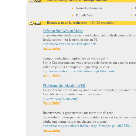
Noms De Domaine
Portails Web
Résultats pour la recherche
- (
0.419 secondes
)
Création Site Web au Maroc
« creation-site-freelance.net » est la destination idéale pour créer 
freelance.net » est le premier site au M...
http://www.creation-site-freelance.net/
[
plus d'infos
]
Coupon réduction mujiLe titre de votre site!!!
Sur le Codespromo.site vous serez guidé directement vers les prom
valables pour la boutique en ligne Muji, et chez...
http://www.codespromo.site/reduc-muji-3567.html
[
plus d'infos
]
Plateforme de rédaction WEB.
Le site Scribeur.fr est une agence de rédaction web proposant diff
Les rédacteurs possèdent un utilitaire révol...
http://www.scribeur.com/
[
plus d'infos
]
Inscrivez-vous gratuitement sur notre site de renc...
Sexedesirs.fr, vous permet de vous aider à trouver facilement votr
adulte qui permet à tout un chacun de discute...
http://chat-sexy.sexedesirs.fr/Chat-sexy-Bretagne-gs-1067755-/
[
plus d'infos
]