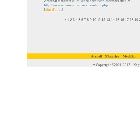
Artisanat marocain cuir! Venez découvrir les trésors simples .
http://www.artisanat-du-maroc.com/cuir.php
[
plus d'infos
]
<
1
2
3
4
5
6
7
8
9
10
11
12
13
14
15
16
17
18
19
Accueil
S'inscrire
Modifier
..:: Copyright ©2001-2017 - Kagi