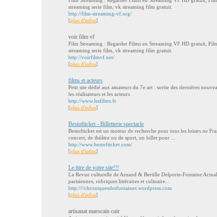
Film Streaming : Regarder Films en Streaming VF HD gratuit, Film
streaming serie film, vk streaming film gratuit.
http://film-streaming-vf.org/
[
plus d'infos
]
voir film vf
Film Streaming : Regarder Films en Streaming VF HD gratuit, Film
streaming serie film, vk streaming film gratuit.
http://voirfilmvf.net/
[
plus d'infos
]
films et acteurs
Petit site dédié aux amateurs du 7e art : sortie des dernières nouveau
les réalisateurs et les acteurs
http://www.lesfilms.fr
[
plus d'infos
]
Bestofticket - Billetterie spectacle
Bestofticket est un moteur de recherche pour tous les loisirs ne F
concert, de théâtre ou de sport, un billet pour ...
http://www.bestofticket.com/
[
plus d'infos
]
Le titre de votre site!!!
La Revue culturelle de Arnaud & Bertille Delporte-Fontaine Actualit
parisiennes, rubriques littéraires et culinaire...
http:////chroniquesdesfontaines.wordpress.com
[
plus d'infos
]
artisanat marocain cuir