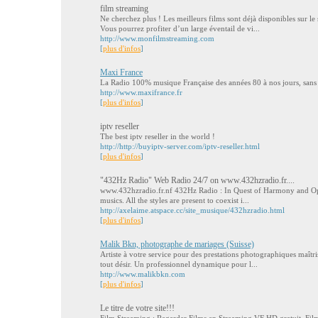
film streaming
Ne cherchez plus ! Les meilleurs films sont déjà disponibles sur
Vous pourrez profiter d’un large éventail de vi...
http://www.monfilmstreaming.com
[
plus d'infos
]
Maxi France
La Radio 100% musique Française des années 80 à nos jours, sans 
http://www.maxifrance.fr
[
plus d'infos
]
iptv reseller
The best iptv reseller in the world !
http://http://buyiptv-server.com/iptv-reseller.html
[
plus d'infos
]
"432Hz Radio" Web Radio 24/7 on www.432hzradio.fr....
www.432hzradio.fr.nf 432Hz Radio : In Quest of Harmony and Ope
musics. All the styles are present to coexist i...
http://axelaime.atspace.cc/site_musique/432hzradio.html
[
plus d'infos
]
Malik Bkn, photographe de mariages (Suisse)
Artiste à votre service pour des prestations photographiques maîtri
tout désir. Un professionnel dynamique pour l...
http://www.malikbkn.com
[
plus d'infos
]
Le titre de votre site!!!