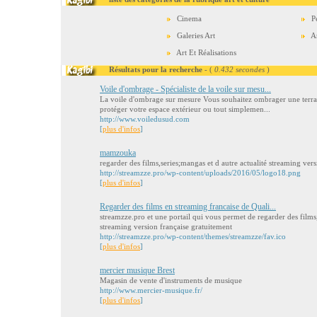
Cinema
P
Galeries Art
Ar
Art Et Réalisations
Résultats pour la recherche
- (
0.432 secondes
)
Voile d'ombrage - Spécialiste de la voile sur mesu...
La voile d'ombrage sur mesure Vous souhaitez ombrager une terrass
protéger votre espace extérieur ou tout simplemen...
http://www.voiledusud.com
[
plus d'infos
]
mamzouka
regarder des films,series;mangas et d autre actualité streaming ver
http://streamzze.pro/wp-content/uploads/2016/05/logo18.png
[
plus d'infos
]
Regarder des films en streaming francaise de Quali...
streamzze.pro et une portail qui vous permet de regarder des films,
streaming version française gratuitement
http://streamzze.pro/wp-content/themes/streamzze/fav.ico
[
plus d'infos
]
mercier musique Brest
Magasin de vente d'instruments de musique
http://www.mercier-musique.fr/
[
plus d'infos
]