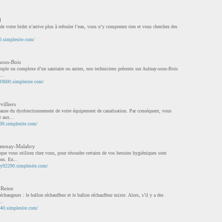
l
e votre bidet n’arrive plus à refouler l’eau, vous n’y comprenez rien et vous cherchez des
0.simplesite.com/
sous-Bois
mple ou complexe d’un sanitaire ou autres, nos techniciens présents sur Aulnay-sous-Bois
...
93600.simplesite.com/
illiers
cause du dysfonctionnement de votre équipement de canalisation. Par conséquent, vous
 aux...
300.simplesite.com/
hatenay-Malabry
ue vous utilisez chez vous, pour résoudre certains de vos besoins hygiéniques sont
ns. En...
ry92290.simplesite.com/
-Reine
échangeurs : le ballon réchauffeur et le ballon réchauffeur mixte. Alors, s’il y a des
..
340.simplesite.com/