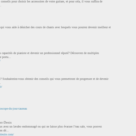
onseils pour choisir les accessoires de votre guitare, et pour cela, il vous suffira de
..
 qui vous aide à dénicher des cours de chants avec lesquels vous pourrez devenir meilleur et
 capacités de pianiste et devenir un professionnel réputé? Découvrez de multiples
 porta...
/
? Souhaiteriez-vous obtenir des conseils qui vous permettront de progresser et de devenir
.
r/
oscope-du-jour-taureau
nt-Denis
ous avez un lavabo endommagé ou qui ne laisse plus évacuer l’eau sale, vous pouvez
en dé...
plesite.com/