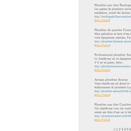
Plombier pas cher Boulogn
Les pannes de plomberie survie
inondation, monté des factures 
http://boulognebillancourtplom
[
plus d'infos
]
Plombier de quartier Font
Mon spécialiste en fuite d’eau
votre équipement sanitaire, Par 
http://plombier-fontenay-auxro
[
plus d'infos
]
Professionnel plombier Asn
Le chauffe-eau est un équipemen
S’il est en panne, faites...
http://plombierasnieresurseine
[
plus d'infos
]
Artisan plombier Antony
Votre chauffe-eau est abimé et 
établissement de plomberie à p
http://plombier-antony92160.s
[
plus d'infos
]
Plombier pas cher Courbev
Vos chauffe-eau vous ont couté
sentez une fuite d’eau sur le bal
http://plombiercourbevoie9240
[
plus d'infos
]
<
1
2
3
4
5
6