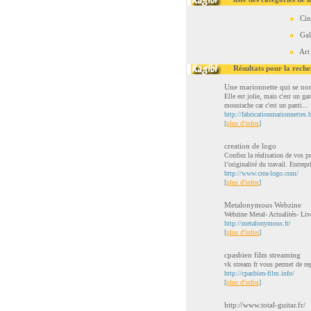
Ci
Gal
Art
Résultats pour la reche
Une marionnette qui se n
Elle est jolie, mais c'est un ga
moustache car c'est un panti...
http://fabricationmarionnettes.
[
plus d'infos
]
creation de logo
Confiez la réalisation de vos p
l’originalité du travail. Entrepri
http://www.crea-logo.com/
[
plus d'infos
]
Metalonymous Webzine
Webzine Metal- Actualités- Li
http://metalonymous.fr/
[
plus d'infos
]
cpasbien film streaming
vk stream fr vous permet de re
http://cpasbien-film.info/
[
plus d'infos
]
http://www.total-guitar.fr/