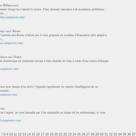
e-Billancourt
nnent lorsqu’on s’attend le moins. Elles donnent naissance à de nombreux problèmes :
etc....
bier.simplesite.com/
enay-aux-Roses
 Fontenay-aux-Roses n’hésite pas à vous proposer un système d’évacuation plus adapté à
c...
ses.simplesite.com/
ières-sur-Seine
t domestique ou industriel servant à faire chauffer de l'eau à l'aide d'une source d'énergie.
.simplesite.com/
vous avez besoin d’un devis ? Appelez rapidement les experts chauffagistes de cet
roximit...
implesite.com/
oie
 de l’argent, ne vous hasarder pas à les manipuler au risque de les endommage, si vous
...
0.simplesite.com/
7
8
9
10
11
12
13
14
15
16
17
18
19
20
21
22
23
24
25
26
27
28
29
30
31
32
33
34
35
36
37