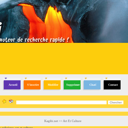
Accueil
S'inscrire
Modifier
Supprimer
Chat!
Contact
Kagibi.net
>>
Art Et Culture
brique art et culture