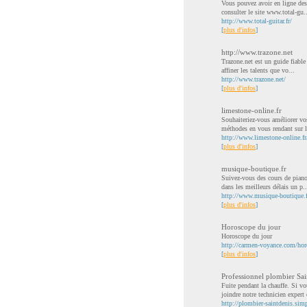
Vous pouvez avoir en ligne des c
consulter le site www.total-gu.
http://www.total-guitar.fr/
[
plus d'infos
]
http://www.trazone.net
Trazone.net est un guide fiable
affiner les talents que vo...
http://www.trazone.net/
[
plus d'infos
]
limestone-online.fr
Souhaiteriez-vous améliorer vos
méthodes en vous rendant sur le
http://www.limestone-online.fr
[
plus d'infos
]
musique-boutique.fr
Suivez-vous des cours de piano
dans les meilleurs délais un p..
http://www.musique-boutique.f
[
plus d'infos
]
Horoscope du jour
Horoscope du jour
http://carmen-voyance.com/hor
[
plus d'infos
]
Professionnel plombier Sai
Fuite pendant la chauffe. Si v
joindre notre technicien expert 
http://plombier-saintdenis.sim