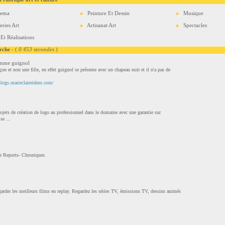
nema
Peinture Et Dessin
Musique
eries Art
Artisanat Art
Spectacles
 Et Réalisations
rche
- (
0.453 secondes
)
omme guignol
rçon et non une fille, en effet guignol se présente avec un chapeau noir et il n'a pas de
blogs.marieclaireidees.com/
rojets de création de logo au professionnel dans le domaine avec une garantie sur
se ...
ve Reports- Chroniques.
garder les meilleurs films en replay. Regardez les séries TV, émissions TV, dessins animés