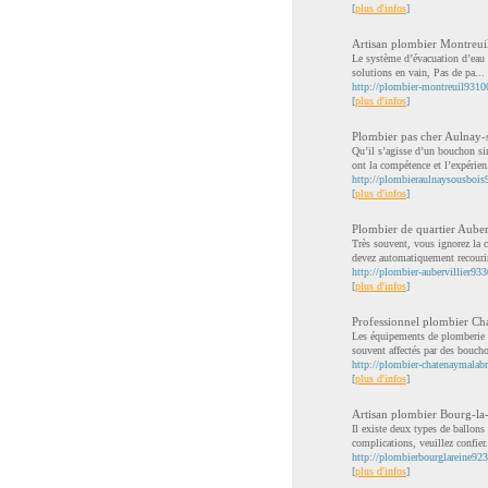
[
plus d'infos
]
Artisan plombier Montreui
Le système d’évacuation d’eau d
solutions en vain, Pas de pa...
http://plombier-montreuil9310
[
plus d'infos
]
Plombier pas cher Aulnay-
Qu’il s’agisse d’un bouchon si
ont la compétence et l’expérien
http://plombieraulnaysousbois
[
plus d'infos
]
Plombier de quartier Auberv
Très souvent, vous ignorez la 
devez automatiquement recourir
http://plombier-aubervillier93
[
plus d'infos
]
Professionnel plombier C
Les équipements de plomberie q
souvent affectés par des boucho
http://plombier-chatenaymalab
[
plus d'infos
]
Artisan plombier Bourg-la
Il existe deux types de ballons 
complications, veuillez confier.
http://plombierbourglareine92
[
plus d'infos
]