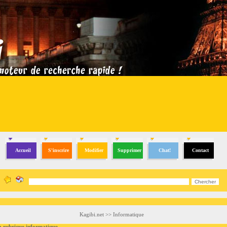
Accueil
S'inscrire
Modifier
Supprimer
Chat!
Contact
Kagibi.net
>>
Informatique
ubrique informatique