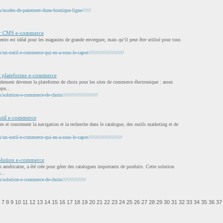
modes-de-paiement-dune-boutique-ligne//////
ir CMS e-commerce
gento est idéal pour les magasins de grande envergure, mais qu’il peut être utilisé pour tous
-outil-e-commerce-qui-en-a-sous-le-capot////////////////////////
r plateforme e-commerce
dement devenue la plateforme de choix pour les sites de commerce électronique : assez
opu...
lution-e-commerce-de-choix////////////////////////
util e-commerce
es et concernent la navigation et la recherche dans le catalogue, des outils marketing et de
-outil-e-commerce-qui-en-a-sous-le-capot///////////////////////
olution e-commerce
 américaine, a été crée pour gérer des catalogues importants de produits. Cette solution
...
olution-e-commerce-de-choix////////////////
7
8
9
10
11
12
13
14
15
16
17
18
19
20
21
22
23
24
25
26
27
28
29
30
31
32
33
34
35
36
37