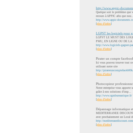
http://www.appic-documen
Quelque soit le problème que v
recours à APPIC afin que nou..
http://www.appic-documents.
[
plus d'infos
]
LGPST les logiciels pour gag
LGPST LE MUST DES LOGI
PMU, EN LIGNE OU DE LA FDJ 
http://www.logiciels-gagner-par
[
plus d'infos
]
Pirater un compte faceboo
Ici vous pouvez trouver tout c
utilisant notre site
http://pirateruncomptefaceb00
[
plus d'infos
]
Photocopieur professionne
Notre entreprise vous apporte u
grâce à nos solutions d'imp...
http://www.rgmbureautique.fr/
[
plus d'infos
]
Dépannage informatique e
MEDITERRANEE DISCOUNT est un
avec prochainement un Local d
http://mediterranediscount.com
[
plus d'infos
]