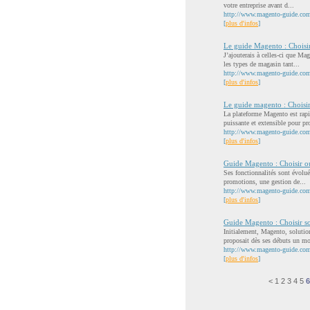
votre entreprise avant d...
http://www.magento-guide.com/
[
plus d'infos
]
Le guide Magento : Chois
J’ajouterais à celles-ci que Ma
les types de magasin tant...
http://www.magento-guide.com/un
[
plus d'infos
]
Le guide magento : Choisi
La plateforme Magento est rapi
puissante et extensible pour pr
http://www.magento-guide.com/so
[
plus d'infos
]
Guide Magento : Choisir o
Ses fonctionnalités sont évolué
promotions, une gestion de...
http://www.magento-guide.com/un
[
plus d'infos
]
Guide Magento : Choisir s
Initialement, Magento, solution
proposait dès ses débuts un mo
http://www.magento-guide.com/s
[
plus d'infos
]
<
1
2
3
4
5
6