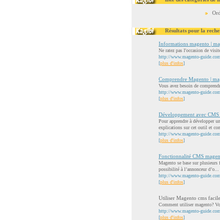
Ord
Résultats pour la reche
Informations magento | ma
Ne ratez pas l'occasion de vis
http://www.magento-guide.com////
[
plus d'infos
]
Comprendre Magento | ma
Vous avez besoin de comprendr
http://www.magento-guide.com///
[
plus d'infos
]
Développement avec CMS
Pour apprendre à développer u
explications sur cet outil et c
http://www.magento-guide.com/s
[
plus d'infos
]
Fonctionnalité CMS magen
Magento se base sur plusieurs f
possibilité à l’annonceur d’o...
http://www.magento-guide.com/le
[
plus d'infos
]
Utiliser Magento cms facil
Comment utiliser magento? Vou
http://www.magento-guide.com/
[
plus d'infos
]