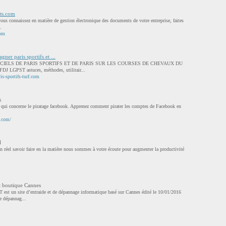
ts.com
ous connaissez en matière de gestion électronique des documents de votre entreprise, faites
.
com
ner paris sportifs et ...
CIELS DE PARIS SPORTIFS ET DE PARIS SUR LES COURSES DE CHEVAUX DU
LGPST astuces, méthodes, utilitair...
is-sportifs-turf.com
k
e qui concerne le piratage facebook. Apprenez comment pirater les comptes de Facebook en
k.com/
l
n réel savoir faire en la matière nous sommes à votre écoute pour augmenter la productivité
t boutique Cannes
 site d’entraide et de dépannage informatique basé sur Cannes édité le 10/01/2016
e dépannag...