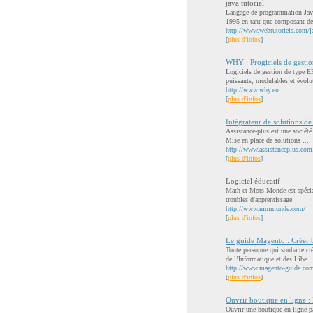
java tutoriel
Langage de programmation Java 
1995 en tant que composant de
http://www.webtutoriels.com/ja
[
plus d'infos
]
WHY : Progiciels de gesti
Logiciels de gestion de type 
puissants, modulables et évolut
http://www.why.eu
[
plus d'infos
]
Intégrateur de solutions de
Assistance-plus est une société
Mise en place de solutions ...
http://www.assistanceplus.com
[
plus d'infos
]
Logiciel éducatif
Math et Mots Monde est spéciali
troubles d'apprentissage.
http://www.mmmonde.com/
[
plus d'infos
]
Le guide Magento : Créer 
Toute personne qui souhaite cr
de l’Informatique et des Libe...
http://www.magento-guide.com/
[
plus d'infos
]
Ouvrir boutique en ligne 
Ouvrir une boutique en ligne pa