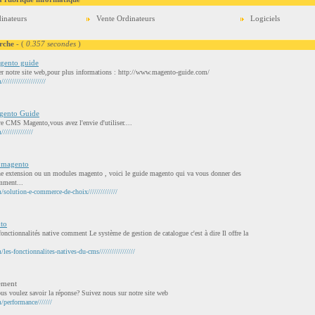
inateurs
Vente Ordinateurs
Logiciels
rche
- (
0.357 secondes
)
gento guide
iter notre site web,pour plus informations : http://www.magento-guide.com/
/////////////////
gento Guide
e CMS Magento,vous avez l'envie d'utiliser....
////////////
 magento
ne extension ou un modules magento , voici le guide magento qui va vous donner des
omment...
olution-e-commerce-de-choix//////////////
to
onctionnalités native comment Le système de gestion de catalogue c'est à dire Il offre la
s-fonctionnalites-natives-du-cms/////////////////
ement
s voulez savoir la réponse? Suivez nous sur notre site web
performance///////