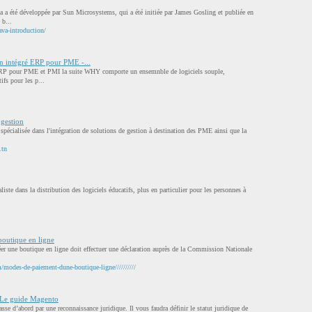
a été développée par Sun Microsystems, qui a été initiée par James Gosling et publiée en
 b...
va-introduction/
on intégré ERP pour PME -...
ERP pour PME et PMI la suite WHY comporte un ensemnble de logiciels souple,
ifs pour les p...
 gestion
 spécialisée dans l'intégration de solutions de gestion à destination des PME ainsi que la
.tn
ste dans la distribution des logiciels éducatifs, plus en particulier pour les personnes à
boutique en ligne
éer une boutique en ligne doit effectuer une déclaration auprès de la Commission Nationale
modes-de-paiement-dune-boutique-ligne//////////
: Le guide Magento
sse d’abord par une reconnaissance juridique. Il vous faudra définir le statut juridique de