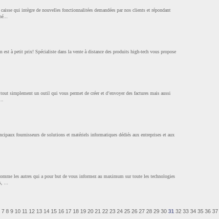
caisse qui intègre de nouvelles fonctionnalitées demandées par nos clients et répondant
é...
st à petit prix! Spécialiste dans la vente à distance des produits high-tech vous propose
t tout simplement un outil qui vous permet de créer et d’envoyer des factures mais aussi
..
cipaux fournisseurs de solutions et matériels informatiques dédiés aux entreprises et aux
s comme les autres qui a pour but de vous informez au maximum sur toute les technologies
, ...
7
8
9
10
11
12
13
14
15
16
17
18
19
20
21
22
23
24
25
26
27
28
29
30
31
32
33
34
35
36
37