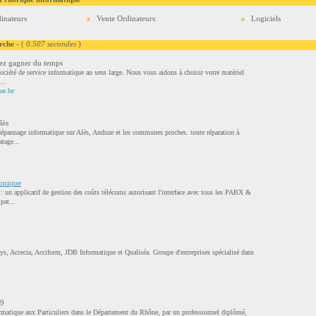
inateurs
Vente Ordinateurs
Logiciels
rche
- (
0.507 secondes
)
ez gagner du temps
ciété de service informatique au sens large. Nous vous aidons à choisir votre matériel
...
ue.be
lès
dépannage informatique sur Alès, Anduze et les communes proches. toute réparation à
atage...
honique
 un applicatif de gestion des coûts télécoms autorisant l'interface avec tous les PABX &
pat...
lys, Accecia, Acciform, JDB Informatique et Qualiséa. Groupe d'entreprises spécialisé dans
9
rmatique aux Particuliers dans le Département du Rhône, par un professionnel diplômé,