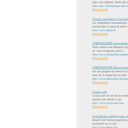
sans vous déplacer. Tarifs très a
http://neo7.informatique.free.fr
[
plus d'infos
]
Cloud computing et logici
Les intégrateurs informatiques 
assister dans la mise en œuvre 
http://www.adaxia.fr
[
plus d'infos
]
CHRONODISK recuperatio
Nous somme une entreprise qui s
sd. nous recuperons aussi l...
http://www.chronodisk-recupera
[
plus d'infos
]
CHRONODISK Recuperatio
site qui propose un service en 
carte sd, et disque dur en raid..
http://www.chronodisk-recuper
[
plus d'infos
]
Comix-usb
Comix-usb est un site de vente 
surtout avec articles a car...
http://www.comix-usb.com
[
plus d'infos
]
Logiciel de compta pour a
Jusqu’à cent factures gratuites 
(accessible sur le site ...
http://www.abelie.biz/