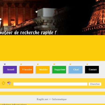
Accueil
S'inscrire
Modifier
Supprimer
Chat!
Contact
Kagibi.net
>>
Informatique
ubrique informatique