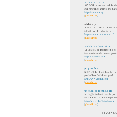
logiciel de caisse
AC LOG caisse, un logiciel de 
aux nouvelles attentes du march
http://www.ac-log.fr/
[
plus d'infos
]
tablette pc
Avec SOFTUTILE, l’innovation e
tablette tactile, tablette pc...
http://www.softutile.frhttp://
[
plus d'infos
]
logiciel de facturation
Un logiciel de facturation c’es
toute sorte de documents profe.
http://peardesk.com
[
plus d'infos
]
pc portable
SOFTUTILE.fr est l'un des prin
particuliers. Voici nos produ...
http://www.softutile.fr/
[
plus d'infos
]
un blog de technologie
le blog hi tech est un site pa
notamment sur les smartphones
http://www.blog-hitech.com
[
plus d'infos
]
<
1
2
3
4
5
6