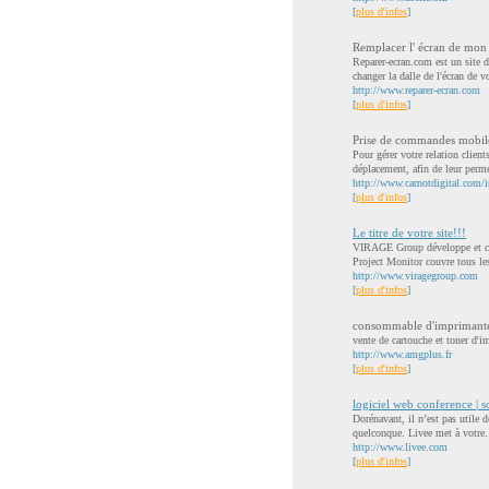
[
plus d'infos
]
Remplacer l' écran de mon
Reparer-ecran.com est un site 
changer la dalle de l'écran de vo
http://www.reparer-ecran.com
[
plus d'infos
]
Prise de commandes mobil
Pour gérer votre relation clien
déplacement, afin de leur permet
http://www.carnotdigital.com/in
[
plus d'infos
]
Le titre de votre site!!!
VIRAGE Group développe et comm
Project Monitor couvre tous les
http://www.viragegroup.com
[
plus d'infos
]
consommable d'imprimant
vente de cartouche et toner d'
http://www.amgplus.fr
[
plus d'infos
]
logiciel web conference | s
Dorénavant, il n’est pas utile
quelconque. Livee met à votre.
http://www.livee.com
[
plus d'infos
]