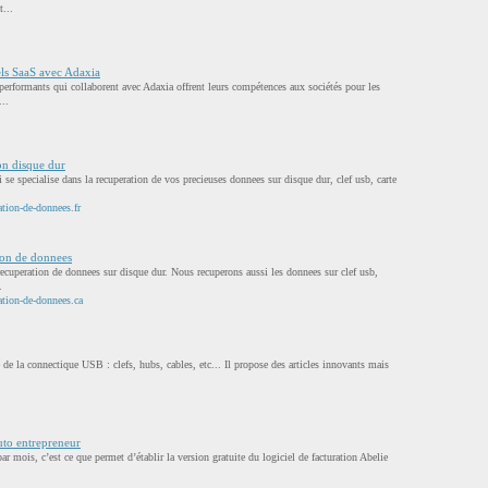
t...
els SaaS avec Adaxia
performants qui collaborent avec Adaxia offrent leurs compétences aux sociétés pour les
...
n disque dur
e specialise dans la recuperation de vos precieuses donnees sur disque dur, clef usb, carte
tion-de-donnees.fr
n de donnees
recuperation de donnees sur disque dur. Nous recuperons aussi les donnees sur clef usb,
.
ation-de-donnees.ca
de la connectique USB : clefs, hubs, cables, etc... Il propose des articles innovants mais
uto entrepreneur
par mois, c’est ce que permet d’établir la version gratuite du logiciel de facturation Abelie