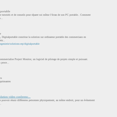
 portable
de tutoriels et de conseils pour réparer soi même l’écran de son PC portable.. Comment
...
e
ts, Digitalportable constitue la solution sur ordinateur portable des commerciaux en
tr...
genierie/solutions-erp/digitalportable
ercialise Project Monitor, un logiciel de pilotage de projets simple et puissant.
 proce...
es
imprimantes
olution video conferenc...
 de pouvoir réunir différentes personnes physiquement, au même endroit, pour un évènement
..