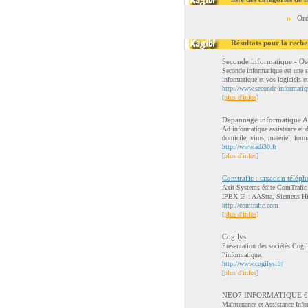
Ord
Résultats pour la reche
Seconde informatique - Os
Seconde informatique est une so
informatique et vos logiciels et
http://www.seconde-informatiq
[
plus d'infos
]
Depannage informatique A
Ad informatique assistance et 
domicile, virus, matériel, form
http://www.adi30.fr
[
plus d'infos
]
Comtrafic : taxation télép
Axit Systems édite ComTrafic :
IPBX IP : AAStra, Siemens Hi
http://comtrafic.com
[
plus d'infos
]
Cogilys
Présentation des sociétés Cogi
l'informatique.
http://www.cogilys.fr/
[
plus d'infos
]
NEO7 INFORMATIQUE 6
Maintenance et Assistance Info