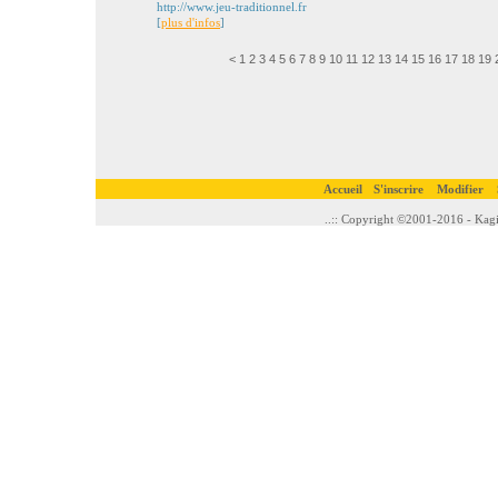
http://www.jeu-traditionnel.fr
[
plus d'infos
]
<
1
2
3
4
5
6
7
8
9
10
11
12
13
14
15
16
17
18
19
Accueil
S'inscrire
Modifier
..:: Copyright ©2001-2016 - Kagi