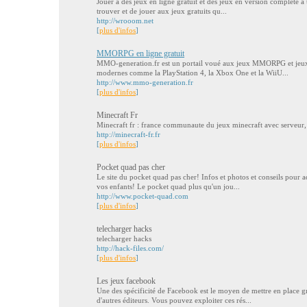
Jouer à des jeux en ligne gratuit et des jeux en version complète à 
trouver et de jouer aux jeux gratuits qu...
http://wrooom.net
[
plus d'infos
]
MMORPG en ligne gratuit
MMO-generation.fr est un portail voué aux jeux MMORPG et jeux 
modernes comme la PlayStation 4, la Xbox One et la WiiU...
http://www.mmo-generation.fr
[
plus d'infos
]
Minecraft Fr
Minecraft fr : france communaute du jeux minecraft avec serveur, 
http://minecraft-fr.fr
[
plus d'infos
]
Pocket quad pas cher
Le site du pocket quad pas cher! Infos et photos et conseils pour ac
vos enfants! Le pocket quad plus qu'un jou...
http://www.pocket-quad.com
[
plus d'infos
]
telecharger hacks
telecharger hacks
http://hack-files.com/
[
plus d'infos
]
Les jeux facebook
Une des spécificité de Facebook est le moyen de mettre en place g
d'autres éditeurs. Vous pouvez exploiter ces rés...