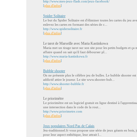
http://www.mes-jeux-flash.com/jeux-facebook/
[
plus d'infos
]
Spider Solitaire
Le but du Spider Solitaire est d'éliminer toutes les cartes du jeu a
enlevez les cartes en formant des séries de c...
http://www.spidersolitaire.fr
[
plus d'infos
]
Le tarot de Marseille avec Maria Kastinkowa
Maria met un tirage tarot sur son site pour les petits budgets et ç
affaire quand on sait qu'il faut débourser pl...
http://www.maria-kastinkowa.fr
[
plus d'infos
]
Bubble shooter
On ne présente plus le célèbre jeu de bulles. Le bubble shooter e
addictif attire le joueur. Le site www.shooter-bub...
http://www.shooter-bubble.fr
[
plus d'infos
]
Le priorimètre
Le priorimètre est un logiciel gratuit en ligne destiné à l'apprentis
une intersection dans le code de la rout...
http://www.priorimetre.com
[
plus d'infos
]
Jeux populaires Nord Pas de Calais
Jeu-traditionnel.fr vous propose une série de jeux géants en bois, j
pour leur aspect esthétique, leur attrait l...