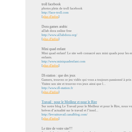
troll facebook
photos plein de troll facebook
http://face-troll.com
[
plus d'infos
]
Dora games arabic
al3ab dora online free
http://www.al3abdora.org/
[
plus d'infos
]
Mini quad enfant
Mini quad enfant! Le site web consacré aux mini quads pour les en
enfants.
http://www.miniquadenfant.com
[
plus d'infos
]
Dl-station : que des jeux
Gamers, trouvez ce jeu vidéo qui vous a toujours passionné à prix 
Visitez son site et trouvez-vos jeux ainsi que l...
http://www.dl-station.fr
[
plus d'infos
]
Travail : pour le Meilleur et pour le Rire
Sur notre blog Le Travail pour le Meilleur et pour le Rire, nous vo
brèves d’actualité sur le travail et l’insol...
http://levraitravail.canalblog.com/
[
plus d'infos
]
Le titre de votre site!!!