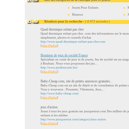
Jouets Pour Enfants
Humour
J
Résultats pour la recherche
- (
0.472 secondes
)
Quad thermique enfant pas cher
Quad thermique enfant pas cher .com des informations sur le mon
simplement, photos et conseils d'achat.
http://www.quad-thermique-enfant-pas-cher.com
[
plus d'infos
]
Boutique de jeux de société France
Spécialiste en vente de jeux et de jouets, Jeu de société est un maga
à Roubaix. Nous vous proposons des jeu...
http://www.jeudesociete.biz/
[
plus d'infos
]
Baby-Cheap.com, site de petites annonces gratuites...
Baby-Cheap.com est un site de dépôt et de consultation de petites 
Vous y trouverez : Poussette, Vêtements, Jeux,...
http://www.baby-cheap.com/
[
plus d'infos
]
jeux d'action
Jouez à tous les jeux gratuits sur jeuxpartout.com Des milliers de 
enfants et les adultes
http://www.jeuxpartout.com/category/jeux-action
[
plus d'infos
]