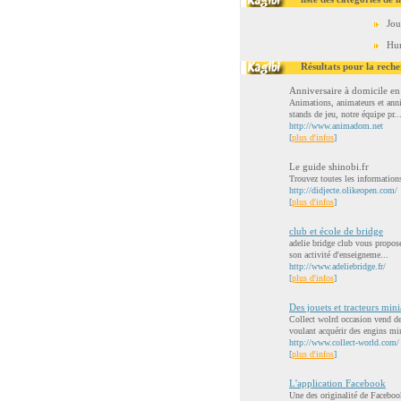
Jou
Hu
Résultats pour la reche
Anniversaire à domicile en 
Animations, animateurs et anniv
stands de jeu, notre équipe pr..
http://www.animadom.net
[
plus d'infos
]
Le guide shinobi.fr
Trouvez toutes les informations
http://didjecte.olikeopen.com/
[
plus d'infos
]
club et école de bridge
adelie bridge club vous propose
son activité d'enseigneme...
http://www.adeliebridge.fr/
[
plus d'infos
]
Des jouets et tracteurs mini
Collect wolrd occasion vend des
voulant acquérir des engins min
http://www.collect-world.com/
[
plus d'infos
]
L'application Facebook
Une des originalité de Facebook