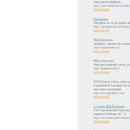
Vous pouvez bénéficier ...
http://www.facebook.com/Mes
[
plus d'infos
]
Sauvagion
Sauvagion est un jeu gratuit d
http://sauvagion.power-heberg
[
plus d'infos
]
Mypokernews
Actualités, réactions de promot
http://mypokernews.fr
[
plus d'infos
]
Map minecraft
Map pour minecraft, survie, pvp
http://mapminecraft.fr
[
plus d'infos
]
GTA-France | Actu, infos 
L'ensemble de l'actualité sur 
avec notre communauté.
http://www.gta-france.com
[
plus d'infos
]
Le Laser Ball Extérieur
Fun! Sans projectile! Sans doul
comme à l’extérieur, de 7 à...
http://www.laser-game-exterieu
[
plus d'infos
]