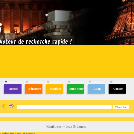
Accueil
S'inscrire
Modifier
Supprimer
Chat!
Contact
Kagibi.net
>>
Jeux Et Jouets
ubrique jeux et jouets