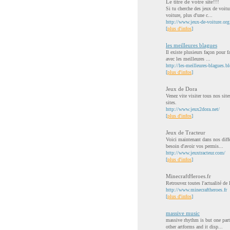
Le titre de votre site!!!
Si tu cherche des jeux de voitur
voiture, plus d'une c...
http://www.jeux-de-voiture.org
[
plus d'infos
]
les meilleures blagues
Il existe plusieurs façon pour f
avec les meilleures ...
http://les-meilleures-blagues.
[
plus d'infos
]
Jeux de Dora
Venez vite visiter tous nos site
sites.
http://www.jeux2dora.net/
[
plus d'infos
]
Jeux de Tracteur
Voici maintenant dans nos différ
besoin d'avoir vos permis...
http://www.jeuxtracteur.com/
[
plus d'infos
]
MinecraftHeroes.fr
Retrouvez toutes l'actualité de
http://www.minecraftheroes.fr
[
plus d'infos
]
massive music
massive rhythm is but one part
other artforms and it disp...