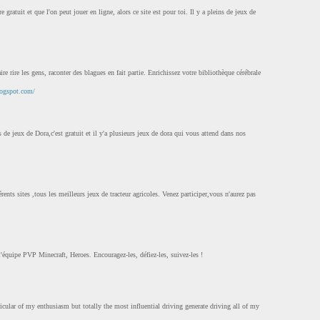
e gratuit et que l'on peut jouer en ligne, alors ce site est pour toi. Il y a pleins de jeux de
aire rire les gens, raconter des blagues en fait partie. Enrichissez votre bibliothèque cérébrale
blogspot.com/
s de jeux de Dora,c'est gratuit et il y'a plusieurs jeux de dora qui vous attend dans nos
ents sites ,tous les meilleurs jeux de tracteur agricoles. Venez participer,vous n'aurez pas
 l'équipe PVP Minecraft, Heroes. Encouragez-les, défiez-les, suivez-les !
icular of my enthusiasm but totally the most influential driving generate driving all of my