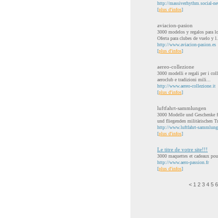
http://massiverhythm.social-n
[
plus d'infos
]
aviacion-pasion
3000 modelos y regalos para los
Oferta para clubes de vuelo y l.
http://www.aviacion-pasion.es
[
plus d'infos
]
aereo-collezione
3000 modelli e regali per i coll
aeroclub e tradizioni mili...
http://www.aereo-collezione.it
[
plus d'infos
]
luftfahrt-sammlungen
3000 Modelle und Geschenke fü
und fliegenden militärischen Tr
http://www.luftfahrt-sammlung
[
plus d'infos
]
Le titre de votre site!!!
3000 maquettes et cadeaux pour
http://www.aero-passion.fr
[
plus d'infos
]
<
1
2
3
4
5
6