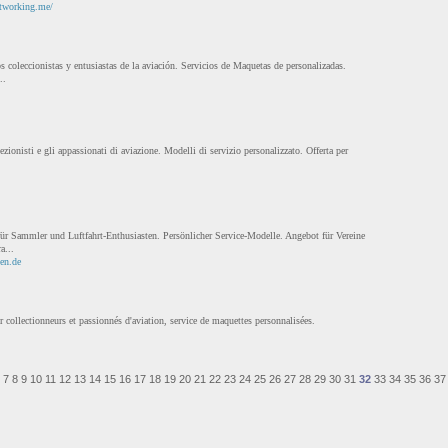
etworking.me/
 coleccionistas y entusiastas de la aviación. Servicios de Maquetas de personalizadas.
..
ezionisti e gli appassionati di aviazione. Modelli di servizio personalizzato. Offerta per
r Sammler und Luftfahrt-Enthusiasten. Persönlicher Service-Modelle. Angebot für Vereine
a...
en.de
 collectionneurs et passionnés d'aviation, service de maquettes personnalisées.
7
8
9
10
11
12
13
14
15
16
17
18
19
20
21
22
23
24
25
26
27
28
29
30
31
32
33
34
35
36
37