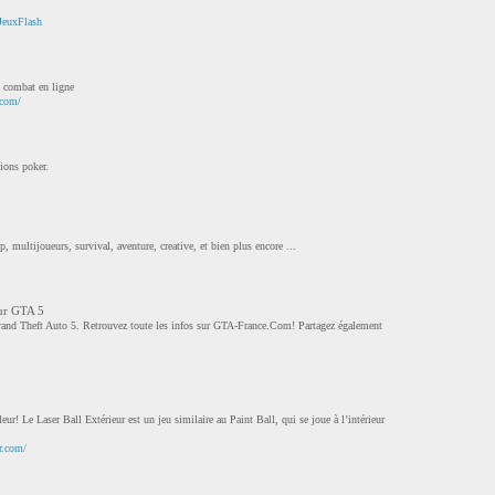
JeuxFlash
e combat en ligne
.com/
ions poker.
, multijoueurs, survival, aventure, creative, et bien plus encore ...
sur GTA 5
Grand Theft Auto 5. Retrouvez toute les infos sur GTA-France.Com! Partagez également
eur! Le Laser Ball Extérieur est un jeu similaire au Paint Ball, qui se joue à l’intérieur
r.com/