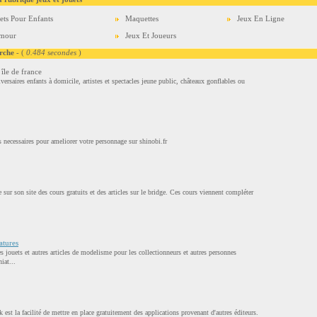
ets Pour Enfants
Maquettes
Jeux En Ligne
mour
Jeux Et Joueurs
rche
- (
0.484 secondes
)
île de france
ersaires enfants à domicile, artistes et spectacles jeune public, châteaux gonflables ou
.
 necessaires pour ameliorer votre personnage sur shinobi.fr
 sur son site des cours gratuits et des articles sur le bridge. Ces cours viennent compléter
atures
 jouets et autres articles de modelisme pour les collectionneurs et autres personnes
iat...
 est la facilité de mettre en place gratuitement des applications provenant d'autres éditeurs.