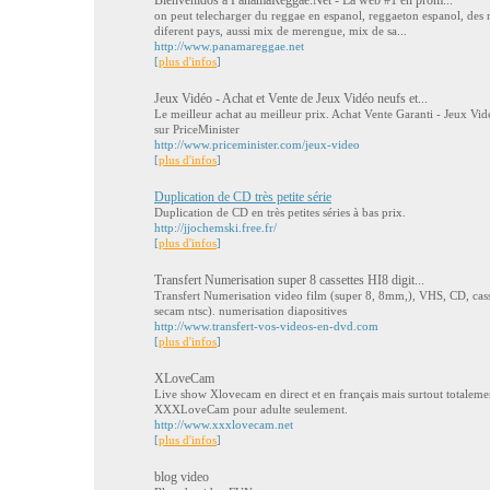
Bienvenidos a PanamaReggae.Net - La web #1 en prom...
on peut telecharger du reggae en espanol, reggaeton espanol, des no
diferent pays, aussi mix de merengue, mix de sa...
http://www.panamareggae.net
[
plus d'infos
]
Jeux Vidéo - Achat et Vente de Jeux Vidéo neufs et...
Le meilleur achat au meilleur prix. Achat Vente Garanti - Jeux Vid
sur PriceMinister
http://www.priceminister.com/jeux-video
[
plus d'infos
]
Duplication de CD très petite série
Duplication de CD en très petites séries à bas prix.
http://jjochemski.free.fr/
[
plus d'infos
]
Transfert Numerisation super 8 cassettes HI8 digit...
Transfert Numerisation video film (super 8, 8mm,), VHS, CD, cass
secam ntsc). numerisation diapositives
http://www.transfert-vos-videos-en-dvd.com
[
plus d'infos
]
XLoveCam
Live show Xlovecam en direct et en français mais surtout totaleme
XXXLoveCam pour adulte seulement.
http://www.xxxlovecam.net
[
plus d'infos
]
blog video