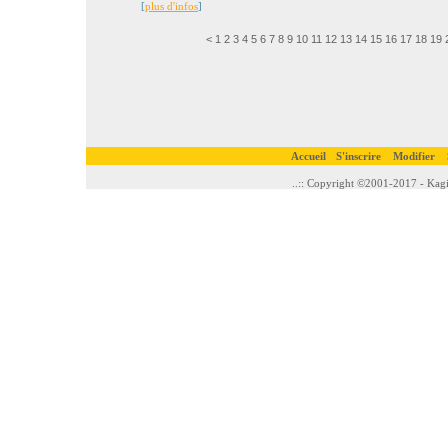
[
plus d'infos
]
<
1
2
3
4
5
6
7
8
9
10
11
12
13
14
15
16
17
18
19
Accueil
S'inscrire
Modifier
..:: Copyright ©2001-2017 - Kagi