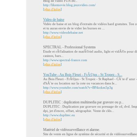
Blog de video FUN etc..
http://likemovie.blog.jeuxvideo.com/
[
plus d'infos
]
Video de baise
Vidéo de baise et un blog d'extraits de vidéos hard gratuites. Ton
et tu auras envie de te vider les burnes en ...
http://www.videodebaise.net
[
plus d'infos
]
SPECTRAL - Professional Systems
Etude et rÃ©alisation de matÃ©riel audio, light et vidÃ©o pour di
casinos, bars...
http://www.spectral-france.com
[
plus d'infos
]
YouTube - Au Bois Fleuri - FrÃ©jus - St Tropez - S...
Au Bois Fleuri - FrÃ©jus - St Tropez - St Raphael - CÃ´te d' azu
d'hÃ´te ou location sur la cote ou vacances dans le...
http://www.youtube.com/watch?v=BFtkokm5p3g
[
plus d'infos
]
DUPLITEC : duplication multimedia par gravure ou p...
DUPLITEC : Duplication par gravure ou pressage de cd, dvd. Imp
dpi, jet d'encre, offset, sérigraphie. Vente de clés...
http://www.duplitec.eu
[
plus d'infos
]
Matériel de vidéosurveillance et alarme.
Site de vente en ligne de système de sécurité et de vidéosurveillanc