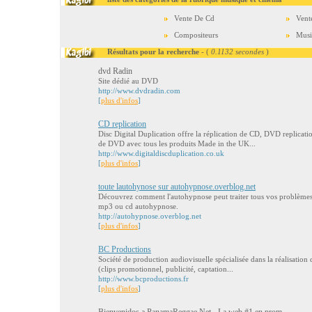
Vente De Cd
Vent
Compositeurs
Musi
Résultats pour la recherche
- (
0.1132 secondes
)
dvd Radin
Site dédié au DVD
http://www.dvdradin.com
[
plus d'infos
]
CD replication
Disc Digital Duplication offre la réplication de CD, DVD replicati
de DVD avec tous les produits Made in the UK...
http://www.digitaldiscduplication.co.uk
[
plus d'infos
]
toute lautohynose sur autohypnose.overblog.net
Découvrez comment l'autohypnose peut traiter tous vos problèmes 
mp3 ou cd autohypnose.
http://autohypnose.overblog.net
[
plus d'infos
]
BC Productions
Société de production audiovisuelle spécialisée dans la réalisation 
(clips promotionnel, publicité, captation...
http://www.bcproductions.fr
[
plus d'infos
]