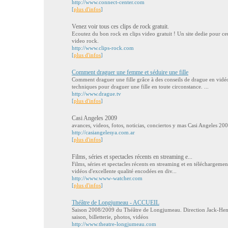
http://www.connect-center.com
[
plus d'infos
]
Venez voir tous ces clips de rock gratuit.
Ecoutez du bon rock en clips video gratuit ! Un site dedie pour ce
video rock.
http://www.clips-rock.com
[
plus d'infos
]
Comment draguer une femme et séduire une fille
Comment draguer une fille grâce à des conseils de drague en vidé
techniques pour draguer une fille en toute circonstance. ...
http://www.drague.tv
[
plus d'infos
]
Casi Angeles 2009
avances, videos, fotos, noticias, conciertos y mas Casi Angeles 20
http://casiangelesya.com.ar
[
plus d'infos
]
Films, séries et spectacles récents en streaming e...
Films, séries et spectacles récents en streaming et en téléchargeme
vidéos d'excellente qualité encodées en div...
http://www.www-watcher.com
[
plus d'infos
]
Théâtre de Longjumeau - ACCUEIL
Saison 2008/2009 du Théâtre de Longjumeau. Direction Jack-Henri
saison, billetterie, photos, vidéos
http://www.theatre-longjumeau.com