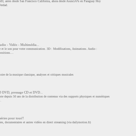
GEI, antes desde San Francisco California, ahora desde AsunciÃ³n en Paraguay Hoy
Verdad.
dio - Vidéo - Multimédia...
e et le son pour votre communication. 3D : Modélisations, Animations. Audio :
sitions....
toire de la musique classique, analyses et critiques musicales
CD DVD, pressage CD et DVD...
ste depuis 50 ans de la distribution de contenus via des supports physiques et numériques
..
séries pour tous!!
es, documentaires et autres vidéos en direct streaming (via dailymotion.fr)