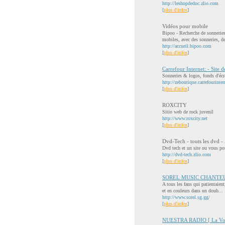
http://leshopdedoc.zlio.com
[
plus d'infos
]
Vidéos pour mobile
Bipoo - Recherche de sonneries
mobiles, avec des sonneries, de
http://accueil.bipoo.com
[
plus d'infos
]
Carrefour Internet: - Site 
Sonneries & logos, fonds d'écra
http://zeboutique.carrefourinter
[
plus d'infos
]
ROXCITY
Sitio web de rock juvenil
http://www.roxcity.net
[
plus d'infos
]
Dvd-Tech - touts les dvd - 
Dvd tech et un site ou vous pou
http://dvd-tech.zlio.com
[
plus d'infos
]
SOREL MUSIC CHANTE
A tous les fans qui patientaien
et en couleurs dans un doub...
http://www.sorel.sg.gg/
[
plus d'infos
]
NUESTRA RADIO [ La Voz 