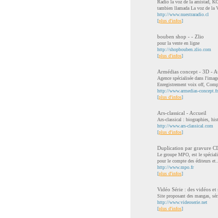
Radio la voz de la amistad, K
tambien llamada La voz de la 
http://www.nuestraradio.cl
[
plus d'infos
]
bouben shop - - Zlio
pour la vente en ligne
http://shopbouben.zlio.com
[
plus d'infos
]
Armédias concept - 3D - Au
Agence spécialisée dans l'imag
Enregistrement voix off, Compo
http://www.armedias-concept.fr
[
plus d'infos
]
Ars-classical - Accueil
Ars-classical : biographies, his
http://www.ars-classical.com
[
plus d'infos
]
Duplication par gravure 
Le groupe MPO, est le spéciali
pour le compte des éditeurs et.
http://www.mpo.fr
[
plus d'infos
]
Vidéo Série : des vidéos et 
Site proposant des mangas, séri
http://www.videoserie.net
[
plus d'infos
]