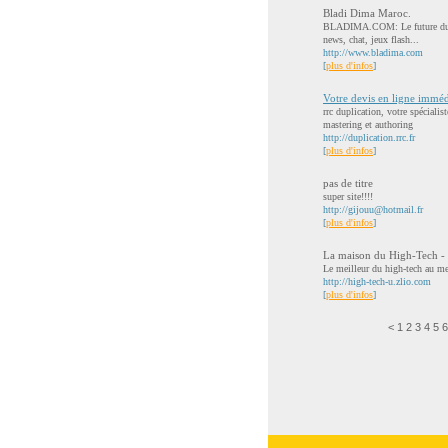
Bladi Dima Maroc.
BLADIMA.COM: Le future du we
news, chat, jeux flash...
http://www.bladima.com
[
plus d'infos
]
Votre devis en ligne immédi
rrc duplication, votre spéciali
mastering et authoring
http://duplication.rrc.fr
[
plus d'infos
]
pas de titre
super site!!!!
http://
gijouu@hotmail.fr
[
plus d'infos
]
La maison du High-Tech - T
Le meilleur du high-tech au me
http://high-tech-u.zlio.com
[
plus d'infos
]
<
1
2
3
4
5
6