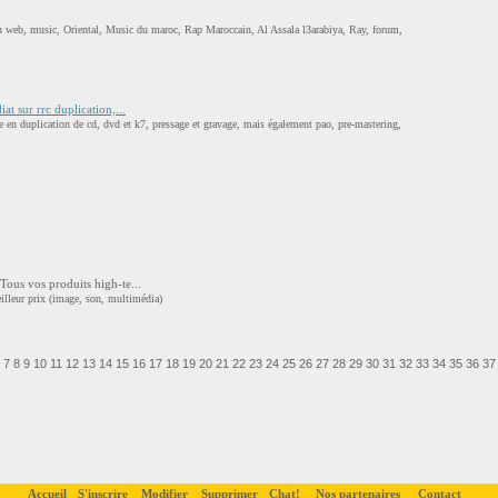
b, music, Oriental, Music du maroc, Rap Maroccain, Al Assala l3arabiya, Ray, forum,
at sur rrc duplication,...
ste en duplication de cd, dvd et k7, pressage et gravage, mais également pao, pre-mastering,
ous vos produits high-te...
illeur prix (image, son, multimédia)
7
8
9
10
11
12
13
14
15
16
17
18
19
20
21
22
23
24
25
26
27
28
29
30
31
32
33
34
35
36
37
Accueil
S'inscrire
Modifier
Supprimer
Chat!
Nos partenaires
Contact