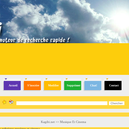
Accueil
S'inscrire
Modifier
Supprimer
Chat!
Contact
Kagibi.net
>>
Musique Et Cinema
ubrique musique et cinema