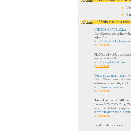
Ven
Com
Résultats pour la reche
VIDEOS CH'TIS .C.LA
faire découvrir des petites vid
aujourd'hui.
http://videochti.blog4ever.co
[
plus d'infos
]
PLDBprod vidéos professio
réalisation de vidéos
http://www.pldbprod.com
[
plus d'infos
]
Vente écran géant, écran l
Vente d'écrans géants plein jo
extérieure, municipale, instit...
http://www.imecran.com
[
plus d'infos
]
Toute la video et l'hifi aux 
Lecteur MP3, DVD, Divx, Chai
numérique de toutes marques Ph
http://hifi-videoshop.zlio.com/
[
plus d'infos
]
Le shop de Doc - - Zlio