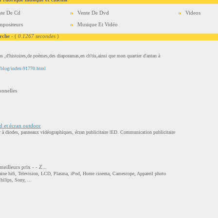
te De Cd
Vente De Dvd
Videos
positeurs
Musique Et Vidéo
rche
- (
0.1267 secondes
)
éos ,d'histoires,de poèmes,des diaporamas,en ch'tis,ainsi que mon quartier d'antan à
m/blog/index-91770.html
nnelles
ed et écran outdoor
ur à diodes, panneaux vidéographiques, écran publicitaire lED. Communication publicitaire
meilleurs prix - - Z...
ne hifi, Television, LCD, Plasma, iPod, Home cinema, Camescope, Appareil photo
ilips, Sony, ...