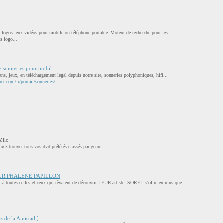
 logos jeux vidéos pour mobile ou téléphone portable. Moteur de recherche pour les
s logo...
de sonneries pour mobil...
ns, jeux, en téléchargement légal depuis notre site, sonneries polyphoniques, hifi...
net.com/fr/portail/sonneries/
Zlio
rez trouver tous vos dvd préférés classés par genre
UR PHALENE PAPILLON
t, à toutes celles et ceux qui rêvaient de découvrir LEUR artiste, SOREL s’offre en musique
de la Amistad ]