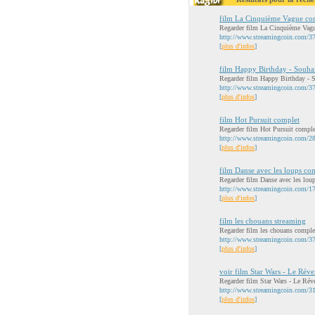
film La Cinquième Vague co
Regarder film La Cinquième Vague
http://www.streamingcoin.com/3
[
plus d'infos
]
film Happy Birthday - Souhait
Regarder film Happy Birthday - So
http://www.streamingcoin.com/37
[
plus d'infos
]
film Hot Pursuit complet
Regarder film Hot Pursuit complet
http://www.streamingcoin.com/289
[
plus d'infos
]
film Danse avec les loups co
Regarder film Danse avec les loup
http://www.streamingcoin.com/172
[
plus d'infos
]
film les chouans streaming
Regarder film les chouans complet
http://www.streamingcoin.com/37
[
plus d'infos
]
voir film Star Wars - Le Révei
Regarder film Star Wars - Le Réve
http://www.streamingcoin.com/3147
[
plus d'infos
]