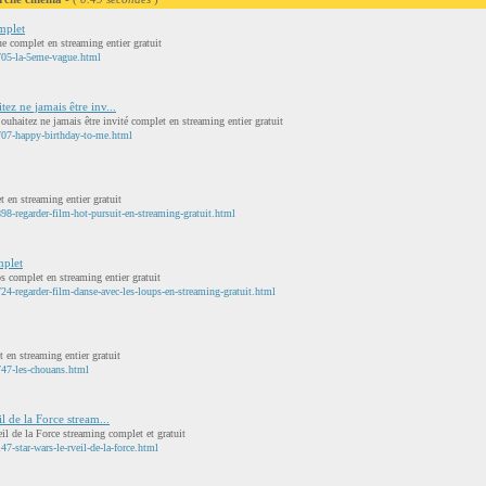
mplet
 complet en streaming entier gratuit
705-la-5eme-vague.html
ez ne jamais être inv...
uhaitez ne jamais être invité complet en streaming entier gratuit
07-happy-birthday-to-me.html
 en streaming entier gratuit
8-regarder-film-hot-pursuit-en-streaming-gratuit.html
mplet
s complet en streaming entier gratuit
4-regarder-film-danse-avec-les-loups-en-streaming-gratuit.html
 en streaming entier gratuit
47-les-chouans.html
l de la Force stream...
il de la Force streaming complet et gratuit
-star-wars-le-rveil-de-la-force.html