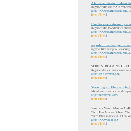
A la recherche du bonheur s
Regarder film entier A la recherch
http://www.streamingcoin.com/183
[
plus d'infos
]
film Backtrack streaming co
Regarder film Backtrack en stream
http://www.streamingcoin.com/36
[
plus d'infos
]
regarder film deadpool stre
regarder film deadpool streaming
http://www.streamingcoin.com/3
[
plus d'infos
]
SERIE STREAMING GRAT
Regarder des meilleurs series en st
http://serie-streaming.ch
[
plus d'infos
]
Streaming vf | film complet | 
Mkvstream vous faciliter de regard
http://mkvstream.com/
[
plus d'infos
]
Vumoo - Watch Movies Onlin
Watch Free Movies Online : Watc
Watch latest movies in HD on Vu
http://www.vumoo.biz/
[
plus d'infos
]