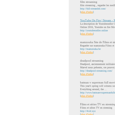
film streaming
film streaming , regarder les meil
http://full-streamhd.com/
[
plus d'infos
]
YouTube On Fire | Stream -
La description de Youtubeonfire
Online 2016, Youtube on fire Mo
http://youtubeonfire.online
[
plus d'infos
]
mamzouka Site de Films et sir
Regarder sur mamzouka Films et s
http://mamzouka.be
[
plus d'infos
]
deadpool streaming
Deadpool, anciennement militaire 
Marvel nous présente, ces pouvoi.
http://deadpool-streaming.com/
[
plus d'infos
]
batman v superman full mov
This year’s spring will witness s
Everything around, the ...
http://www.batmanvsupermanfull
[
plus d'infos
]
Films et séries TV en stremin
Films et séries TV en streming
http://4vid.xyz
[
plus d'infos
]