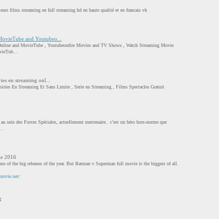
leurs films streaming en full streaming hd en haute qualité et en francais vk
 MovieTube and Youtubeo...
 Online and MovieTube , Youtubeonfire Movies and TV Shows , Watch Streaming Movie
vieTub...
ies en streaming onl...
iries En Streaming Et Sans Limite , Serie en Streaming , Films Spectacles Gratuit
au sein des Forces Spéciales, actuellement mercenaire.. c’est un héro hors-norme que
..
ie 2016
ome of the big releases of the year. But Batman v Superman full movie is the biggest of all.
movie.net/
g