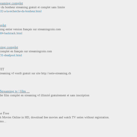
treaming complet
e du bonheur streaming gratuit et complet sans limite
2-a-la-recherche-du-bonheur.html
mplet
ing entier version français sur streamingcoin.com
84-backtrack.html
aming complet
 complet en français sur streamingcoin.com
731-deadpool.html
UIT
reaming vf vostfr gratuit sur site http://serie-streaming.ch
Streaming tv | film ...
er film complet en streaming vf illimité gratuitement et sans inscription
e Free
h Movies Online in HD, download free movies and watch TV series without registration.
mo...