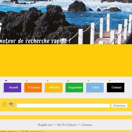
Accueil
S'inscrire
Modifier
Supprimer
Chat!
Contact
Kagibi.net
>>
Art Et Culture
>>
Cinema
he cinema
- (
0.49 secondes
)