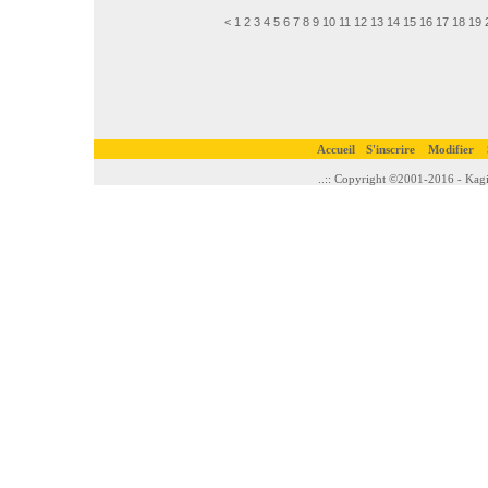
<
1
2
3
4
5
6
7
8
9
10
11
12
13
14
15
16
17
18
19
Accueil
S'inscrire
Modifier
..:: Copyright ©2001-2016 - Kagi