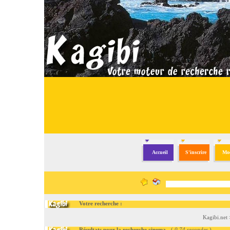
Accueil
S'inscrire
Mod
Votre recherche :
Kagibi.net
Résultats pour la recherche cinema
- (
0.74 secondes
)