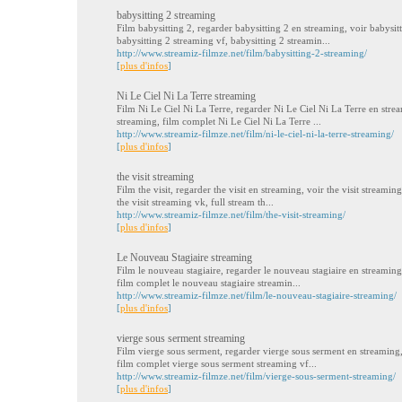
babysitting 2 streaming
Film babysitting 2, regarder babysitting 2 en streaming, voir babysit
babysitting 2 streaming vf, babysitting 2 streamin...
http://www.streamiz-filmze.net/film/babysitting-2-streaming/
[
plus d'infos
]
Ni Le Ciel Ni La Terre streaming
Film Ni Le Ciel Ni La Terre, regarder Ni Le Ciel Ni La Terre en stre
streaming, film complet Ni Le Ciel Ni La Terre ...
http://www.streamiz-filmze.net/film/ni-le-ciel-ni-la-terre-streaming/
[
plus d'infos
]
the visit streaming
Film the visit, regarder the visit en streaming, voir the visit streamin
the visit streaming vk, full stream th...
http://www.streamiz-filmze.net/film/the-visit-streaming/
[
plus d'infos
]
Le Nouveau Stagiaire streaming
Film le nouveau stagiaire, regarder le nouveau stagiaire en streaming
film complet le nouveau stagiaire streamin...
http://www.streamiz-filmze.net/film/le-nouveau-stagiaire-streaming/
[
plus d'infos
]
vierge sous serment streaming
Film vierge sous serment, regarder vierge sous serment en streaming,
film complet vierge sous serment streaming vf...
http://www.streamiz-filmze.net/film/vierge-sous-serment-streaming/
[
plus d'infos
]