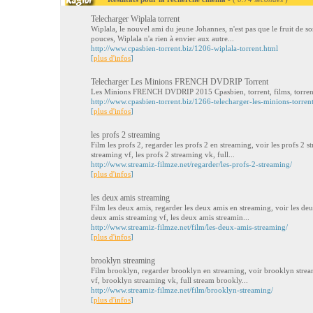
Telecharger Wiplala torrent
Wiplala, le nouvel ami du jeune Johannes, n'est pas que le fruit de s
pouces, Wiplala n'a rien à envier aux autre...
http://www.cpasbien-torrent.biz/1206-wiplala-torrent.html
[
plus d'infos
]
Telecharger Les Minions FRENCH DVDRIP Torrent
Les Minions FRENCH DVDRIP 2015 Cpasbien, torrent, films, torren
http://www.cpasbien-torrent.biz/1266-telecharger-les-minions-torren
[
plus d'infos
]
les profs 2 streaming
Film les profs 2, regarder les profs 2 en streaming, voir les profs 2 s
streaming vf, les profs 2 streaming vk, full...
http://www.streamiz-filmze.net/regarder/les-profs-2-streaming/
[
plus d'infos
]
les deux amis streaming
Film les deux amis, regarder les deux amis en streaming, voir les de
deux amis streaming vf, les deux amis streamin...
http://www.streamiz-filmze.net/film/les-deux-amis-streaming/
[
plus d'infos
]
brooklyn streaming
Film brooklyn, regarder brooklyn en streaming, voir brooklyn stre
vf, brooklyn streaming vk, full stream brookly...
http://www.streamiz-filmze.net/film/brooklyn-streaming/
[
plus d'infos
]