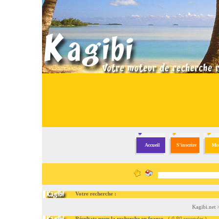
Accueil
S'inscrire
Mod
Votre recherche :
Kagibi.net
Résultats pour la recherche en france
- (
0.80 secondes
)