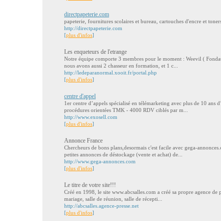
directpapeterie.com
papeterie, fournitures scolaires et bureau, cartouches d'encre et toners
http://directpapeterie.com
[
plus d'infos
]
Les enqueteurs de l'etrange
Notre équipe comporte 3 membres pour le moment : Weevil ( Fondateu
nous avons aussi 2 chasseur en formation, et 1 c...
http://ledeparanormal.xooit.fr/portal.php
[
plus d'infos
]
centre d'appel
1er centre d’appels spécialisé en télémarketing avec plus de 10 ans d’
procédures orientées TMK - 4000 RDV ciblés par m...
http://www.exosell.com
[
plus d'infos
]
Annonce France
Chercheurs de bons plans,desormais c'est facile avec gega-annonces
petites annonces de déstockage (vente et achat) de...
http://www.gega-annonces.com
[
plus d'infos
]
Le titre de votre site!!!
Créé en 1998, le site www.abcsalles.com a créé sa propre agence de p
mariage, salle de réunion, salle de récepti...
http://abcsalles.agence-presse.net
[
plus d'infos
]