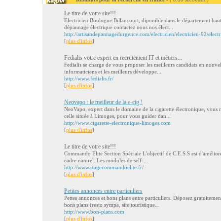
Le titre de votre site!!!
Electricien Boulogne Billancourt, diponible dans le département hau
dépannage électrique contactez nous nos élect...
http://artisandepannagedurgence.com/electricien/electricien-92/elect
[
plus d'infos
]
Fedialis votre expert en recrutement IT et métiers...
Fedialis se charge de vous proposer les meilleurs candidats en nouvel
informaticiens et les meilleurs développe...
http://www.fedialis.fr/
[
plus d'infos
]
Neovapo : le meilleur de la e-cig !
NeoVapo, expert dans le domaine de la cigarette électronique, vous r
celle située à Limoges, pour vous guider dan...
http://www.cigarette-electronique-limoges.com
[
plus d'infos
]
Le titre de votre site!!!
Commando Elite Section Spéciale L'objectif de C.E.S.S est d'améliore
cadre naturel. Les modules de self-...
http://www.stagecommandoelite.fr/
[
plus d'infos
]
Petites annonces entre particuliers
Pettes annonces et bons plans entre particuliers. Déposez gratuiteme
bons plans (resto sympa, site touristique...
http://www.bon-plans.com
[
plus d'infos
]