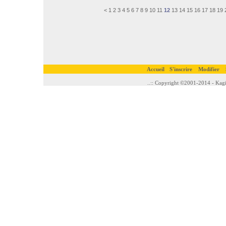
<
1
2
3
4
5
6
7
8
9
10
11
12
13
14
15
16
17
18
19
Accueil
S'inscrire
Modifier
..:: Copyright ©2001-2014 - Kagi