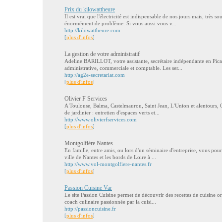
Prix du kilowattheure
Il est vrai que l'électricité est indispensable de nos jours mais, très s
énormément de problème. Si vous aussi vous v...
http://kilowattheure.com
[
plus d'infos
]
La gestion de votre administratif
Adeline BARILLOT, votre assistante, secrétaire indépendante en Picard
administrative, commerciale et comptable. Les ser...
http://ag2e-secretariat.com
[
plus d'infos
]
Olivier F Services
A Toulouse, Balma, Castelmaurou, Saint Jean, L'Union et alentours, O
de jardinier : entretien d'espaces verts et...
http://www.olivierfservices.com
[
plus d'infos
]
Montgolfière Nantes
En famille, entre amis, ou lors d'un séminaire d'entreprise, vous pou
ville de Nantes et les bords de Loire à ...
http://www.vol-montgolfiere-nantes.fr
[
plus d'infos
]
Passion Cuisine Var
Le site Passion Cuisine permet de découvrir des recettes de cuisine or
coach culinaire passionnée par la cuisi...
http://passioncuisine.fr
[
plus d'infos
]