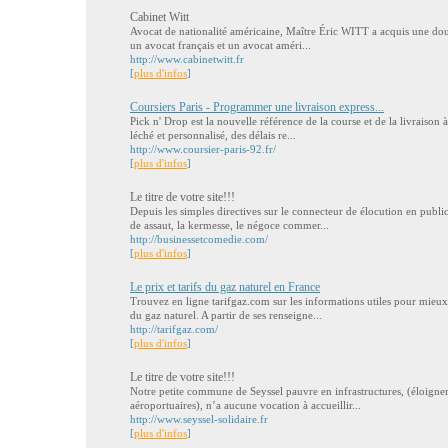
Cabinet Witt
Avocat de nationalité américaine, Maître Éric WITT a acquis une doubl
un avocat français et un avocat améri...
http://www.cabinetwitt.fr
[
plus d'infos
]
Coursiers Paris - Programmer une livraison express...
Pick n' Drop est la nouvelle référence de la course et de la livraison 
léché et personnalisé, des délais re...
http://www.coursier-paris-92.fr/
[
plus d'infos
]
Le titre de votre site!!!
Depuis les simples directives sur le connecteur de élocution en publi
de assaut, la kermesse, le négoce commer...
http://businessetcomedie.com/
[
plus d'infos
]
Le prix et tarifs du gaz naturel en France
Trouvez en ligne tarifgaz.com sur les informations utiles pour mieux
du gaz naturel. A partir de ses renseigne...
http://tarifgaz.com/
[
plus d'infos
]
Le titre de votre site!!!
Notre petite commune de Seyssel pauvre en infrastructures, (éloigne
aéroportuaires), n’a aucune vocation à accueillir...
http://www.seyssel-solidaire.fr
[
plus d'infos
]