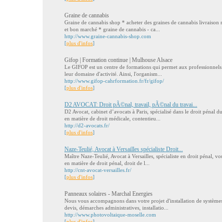
Graine de cannabis
Graine de cannabis shop * acheter des graines de cannabis livraison ra
et bon marché * graine de cannabis - ca...
http://www.graine-cannabis-shop.com
[
plus d'infos
]
Gifop | Formation continue | Mulhouse Alsace
Le GIFOP est un centre de formations qui permet aux professionnels e
leur domaine d'activité. Ainsi, l'organism...
http://www.gifop-cahrformation.fr/fr/gifop/
[
plus d'infos
]
D2 AVOCAT: Droit pÃ©nal, travail, pÃ©nal du travai...
D2 Avocat, cabinet d’avocats à Paris, spécialisé dans le droit pénal du
en matière de droit médicale, contentieu...
http://d2-avocats.fr/
[
plus d'infos
]
Naze-Teulié, Avocat à Versailles spécialiste Droit...
Maître Naze-Teulié, Avocat à Versailles, spécialiste en droit pénal, vo
en matière de droit pénal, droit de l...
http://cnt-avocat-versailles.fr/
[
plus d'infos
]
Panneaux solaires - Marchal Energies
Nous vous accompagnons dans votre projet d'installation de systèmes 
devis, démarches administratives, installatio...
http://www.photovoltaique-moselle.com
[
plus d'infos
]