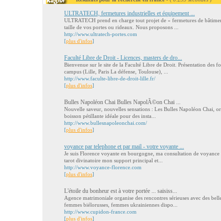
ULTRATECH, fermetures industrielles et équipement ...
ULTRATECH prend en charge tout projet de « fermetures de bâtiment »
taille de vos portes ou rideaux. Nous proposons ...
http://www.ultratech-portes.com
[
plus d'infos
]
Faculté Libre de Droit - Licences, masters de dro...
Bienvenue sur le site de la Faculté Libre de Droit. Présentation des fo
campus (Lille, Paris La défense, Toulouse), ...
http://www.faculte-libre-de-droit-lille.fr/
[
plus d'infos
]
Bulles Napoléon Chai Bulles NapolÃ©on Chai ...
Nouvelle saveur, nouvelles sensations : Les Bulles Napoléon Chai, ori
boisson pétillante idéale pour des insta...
http://www.bullesnapoleonchai.com/
[
plus d'infos
]
voyance par telephone et par mail - votre voyante ...
Je suis Florence voyante en bourgogne, ma consultation de voyance pa
tarot divinatoire mon support principal et...
http://www.voyance-florence.com
[
plus d'infos
]
L'étoile du bonheur est à votre portée ... saisiss...
Agence matrimoniale organise des rencontres sérieuses avec des bell
femmes biélorusses, femmes ukrainiennes dispo...
http://www.cupidon-france.com
[
plus d'infos
]