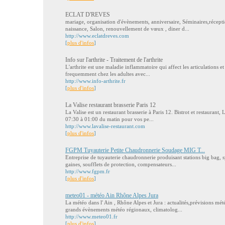
ECLAT D'REVES
mariage, organisation d'évènements, anniversaire, Séminaires,récep
naissance, Salon, renouvellement de vœux , diner d...
http://www.eclatdreves.com
[
plus d'infos
]
Info sur l'arthrite - Traitement de l'arthrite
L'arthrite est une maladie inflammatoire qui affect les articulations et 
frequemment chez les adultes avec...
http://www.info-arthrite.fr
[
plus d'infos
]
La Valise restaurant brasserie Paris 12
La Valise est un restaurant brasserie à Paris 12. Bistrot et restaurant, 
07:30 à 01:00 du matin pour vos pe...
http://www.lavalise-restaurant.com
[
plus d'infos
]
FGPM Tuyauterie Petite Chaudronnerie Soudage MIG T...
Entreprise de tuyauterie chaudronnerie produisant stations big bag,
gaines, soufflets de protection, compensateurs...
http://www.fgpm.fr
[
plus d'infos
]
meteo01 - météo Ain Rhône Alpes Jura
La météo dans l' Ain , Rhône Alpes et Jura : actualités,prévisions mét
grands évènements météo régionaux, climatolog...
http://www.meteo01.fr
[
plus d'infos
]