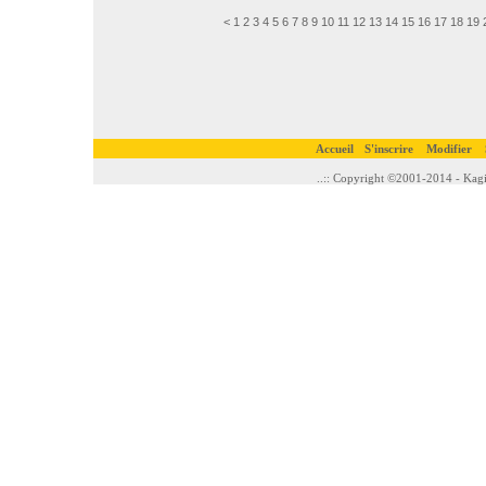
<
1
2
3
4
5
6
7
8
9
10
11
12
13
14
15
16
17
18
19
Accueil
S'inscrire
Modifier
..:: Copyright ©2001-2014 - Kagi