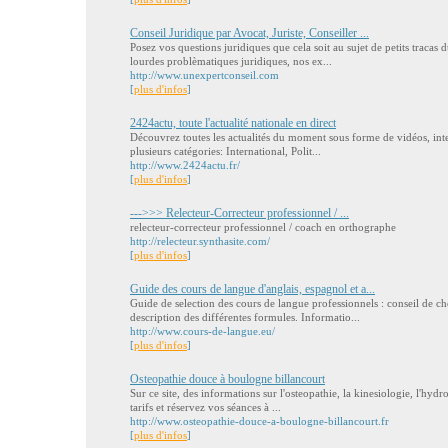
Conseil Juridique par Avocat, Juriste, Conseiller ...
Posez vos questions juridiques que cela soit au sujet de petits tracas 
lourdes problèmatiques juridiques, nos ex...
http://www.unexpertconseil.com
[
plus d'infos
]
2424actu, toute l'actualité nationale en direct
Découvrez toutes les actualités du moment sous forme de vidéos, interv
plusieurs catégories: International, Polit...
http://www.2424actu.fr/
[
plus d'infos
]
--->>> Relecteur-Correcteur professionnel / ...
relecteur-correcteur professionnel / coach en orthographe
http://relecteur.synthasite.com/
[
plus d'infos
]
Guide des cours de langue d'anglais, espagnol et a...
Guide de selection des cours de langue professionnels : conseil de c
description des différentes formules. Informatio...
http://www.cours-de-langue.eu/
[
plus d'infos
]
Osteopathie douce à boulogne billancourt
Sur ce site, des informations sur l'osteopathie, la kinesiologie, l'hydro
tarifs et réservez vos séances à ...
http://www.osteopathie-douce-a-boulogne-billancourt.fr
[
plus d'infos
]