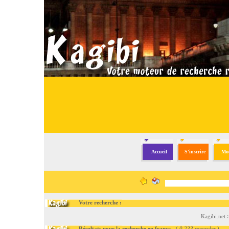
Accueil
S'inscrire
Mod
Votre recherche :
Kagibi.net
Résultats pour la recherche en france
- (
0.233 secondes
)