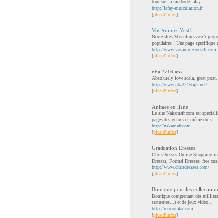
tout sur la méthode lafay
http://lafay-musculation.fr
[
plus d'infos
]
Vos Animes Vostfr
Notre sites Vosanimesvostfr propo
populaires ! Une page spécifique e
http://www.vosanimesvostfr.com
[
plus d'infos
]
nba 2k16 apk
Absolutely love scala, great post.
http://www.nba2k16apk.net/
[
plus d'infos
]
Animes en ligne
Le site Nakamafr.com est speciali
pages des genres et même du s...
http://nakamafr.com
[
plus d'infos
]
Graduation Dresses
ChrisDresses Online Shopping in
Dresses, Formal Dresses, free cus.
http://www.chrisdresses.com/
[
plus d'infos
]
Boutique pour les collectionneu
Boutique comprenant des milliers 
statuettes...) et de jeux vidéo...
http://retrootaku.com
[
plus d'infos
]