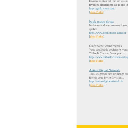
Hokuto no Ken est l’un de vos ma
favorites directement sur le site in
http://genki-store.com/
[
plus d'infos
]
book-music-docaz
book-music-docaz vente en ligne ,
qualité
http://www.book-music-docaz.fr
[
plus d'infos
]
Ostéopathe wambrechies
Vous souffrez de douleurs et vous
Thibault Clerson. Votre prati...
http://www.thibault-clerson-osteop
[
plus d'infos
]
Anime Digital Network
Tous les grands fans de manga ont
joie de vous inviter à vision...
http://animedigitalnetwork.fr/
[
plus d'infos
]