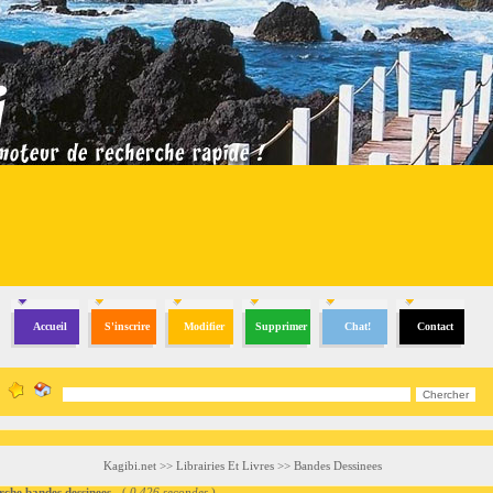
Accueil
S'inscrire
Modifier
Supprimer
Chat!
Contact
Kagibi.net
>>
Librairies Et Livres
>>
Bandes Dessinees
e bandes dessinees
- (
0.426 secondes
)