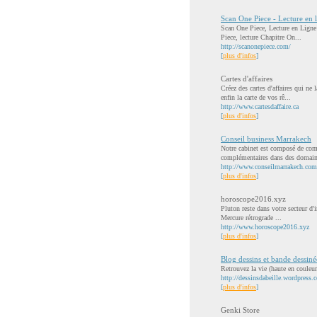
Scan One Piece - Lecture en l
Scan One Piece, Lecture en Ligne 
Piece, lecture Chapitre On...
http://scanonepiece.com/
[
plus d'infos
]
Cartes d'affaires
Créez des cartes d'affaires qui ne
enfin la carte de vos rê...
http://www.cartesdaffaire.ca
[
plus d'infos
]
Conseil business Marrakech
Notre cabinet est composé de com
complémentaires dans des domain
http://www.conseilmarrakech.com
[
plus d'infos
]
horoscope2016.xyz
Pluton reste dans votre secteur d'in
Mercure rétrograde ...
http://www.horoscope2016.xyz
[
plus d'infos
]
Blog dessins et bande dessin
Retrouvez la vie (haute en couleur
http://dessinsdabeille.wordpress.
[
plus d'infos
]
Genki Store