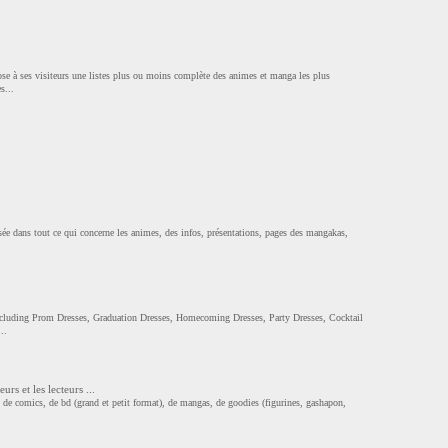
se à ses visiteurs une listes plus ou moins complète des animes et manga les plus
s...
sée dans tout ce qui concerne les animes, des infos, présentations, pages des mangakas,
cluding Prom Dresses, Graduation Dresses, Homecoming Dresses, Party Dresses, Cocktail
..
rs et les lecteurs ...
de comics, de bd (grand et petit format), de mangas, de goodies (figurines, gashapon,