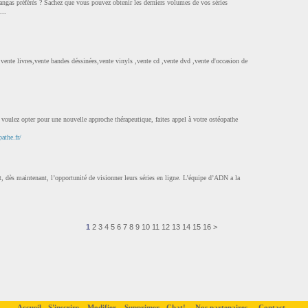
ngas préférés ? Sachez que vous pouvez obtenir les derniers volumes de vos séries
...
vente livres,vente bandes déssinées,vente vinyls ,vente cd ,vente dvd ,vente d'occasion de
 voulez opter pour une nouvelle approche thérapeutique, faites appel à votre ostéopathe
athe.fr/
, dès maintenant, l’opportunité de visionner leurs séries en ligne. L’équipe d’ADN a la
1
2
3
4
5
6
7
8
9
10
11
12
13
14
15
16
>
Accueil
S'inscrire
Modifier
Supprimer
Chat!
Nos partenaires
Contact