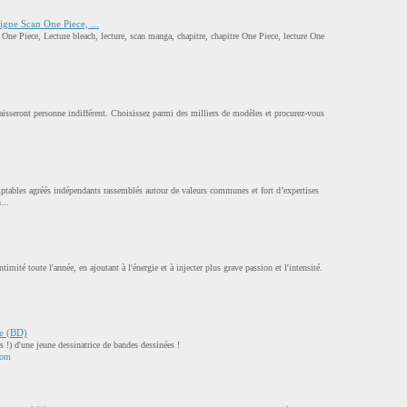
igne Scan One Piece, ...
One Piece, Lecture bleach, lecture, scan manga, chapitre, chapitre One Piece, lecture One
 laisseront personne indifférent. Choisissez parmi des milliers de modèles et procurez-vous
ptables agréés indépendants rassemblés autour de valeurs communes et fort d’expertises
...
timité toute l'année, en ajoutant à l'énergie et à injecter plus grave passion et l'intensité.
ée (BD)
s !) d'une jeune dessinatrice de bandes dessinées !
com