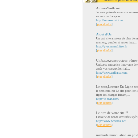
Anime-Vostfr.net
Je vous présente mon site anime-vo
en version française. ...
http://anime-vostfr.net
[
plus d'infos
]
Atout d'Oc
Un vrai site amateur de plus de mi
memory, puzzles et autres jeux...
http://yves.marsal.free.fr/
[
plus d'infos
]
Unibatco,constructeur, rénov
Unibatco entreprise innovante de 
après vos travaux.les riad...
http://www.unibatco.com
[
plus d'infos
]
Le-scan,Lecture En Ligne sc
le-scan.com est Le site pour lire 
ligne les Mangas Bleach,...
http://le-scan.com/
[
plus d'infos
]
Le titre de votre site!!!
Librairie de bande dessinées spéci
http://www.bedebox.net
[
plus d'infos
]
méthode musculation au poid