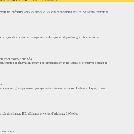
stfr.net, spécialisé dans les manga et les animes en version original sous titrée français et
lle pages de gifs animés transparents, coloriages et labyrinthes gratuits à imprimer,
ateur et aménageur ado...
construction et rénovation offrant l accompagnement et les garanties exclusives pendant et
an
les scans en ligne rapidement. partager notre site avec vos amis. Lecture en Ligne, Lire en
alisée dans la para BD, dédicaces et ventes d'originaux à Waterloo
s du corps