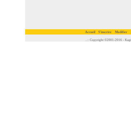
Accueil
S'inscrire
Modifier
..:: Copyright ©2001-2016 - Kagi