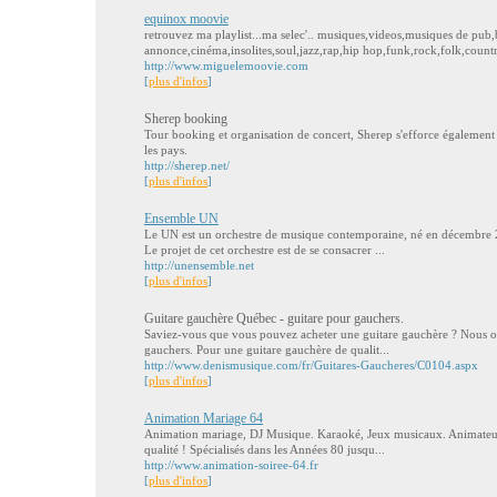
equinox moovie
retrouvez ma playlist...ma selec'.. musiques,videos,musiques de pub
annonce,cinéma,insolites,soul,jazz,rap,hip hop,funk,rock,folk,country
http://www.miguelemoovie.com
[
plus d'infos
]
Sherep booking
Tour booking et organisation de concert, Sherep s'efforce également à 
les pays.
http://sherep.net/
[
plus d'infos
]
Ensemble UN
Le UN est un orchestre de musique contemporaine, né en décembre 
Le projet de cet orchestre est de se consacrer ...
http://unensemble.net
[
plus d'infos
]
Guitare gauchère Québec - guitare pour gauchers.
Saviez-vous que vous pouvez acheter une guitare gauchère ? Nous of
gauchers. Pour une guitare gauchère de qualit...
http://www.denismusique.com/fr/Guitares-Gaucheres/C0104.aspx
[
plus d'infos
]
Animation Mariage 64
Animation mariage, DJ Musique. Karaoké, Jeux musicaux. Animateur s
qualité ! Spécialisés dans les Années 80 jusqu...
http://www.animation-soiree-64.fr
[
plus d'infos
]