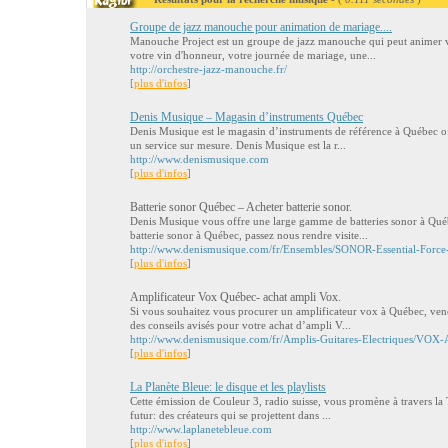
Groupe de jazz manouche pour animation de mariage....
Manouche Project est un groupe de jazz manouche qui peut animer 
votre vin d'honneur, votre journée de mariage, une...
http://orchestre-jazz-manouche.fr/
[
plus d'infos
]
Denis Musique – Magasin d’instruments Québec
Denis Musique est le magasin d’instruments de référence à Québec of
un service sur mesure. Denis Musique est la r...
http://www.denismusique.com
[
plus d'infos
]
Batterie sonor Québec – Acheter batterie sonor.
Denis Musique vous offre une large gamme de batteries sonor à Québ
batterie sonor à Québec, passez nous rendre visite...
http://www.denismusique.com/fr/Ensembles/SONOR-Essential-For
[
plus d'infos
]
Amplificateur Vox Québec- achat ampli Vox.
Si vous souhaitez vous procurer un amplificateur vox à Québec, ven
des conseils avisés pour votre achat d’ampli V...
http://www.denismusique.com/fr/Amplis-Guitares-Electriques/V
[
plus d'infos
]
La Planète Bleue: le disque et les playlists
Cette émission de Couleur 3, radio suisse, vous promène à travers la
futur: des créateurs qui se projettent dans ...
http://www.laplanetebleue.com
[
plus d'infos
]