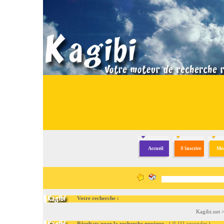
Accueil
S'inscrire
Mod
Votre recherche :
Kagibi.net
Résultats pour la recherche musique
- (
0.111 secondes
)