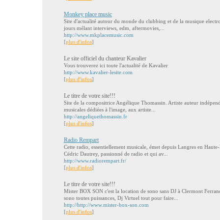
Monkey place music
Site d'actualité autour du monde du clubbing et de la musique electro
jours mélant interviews, edm, aftermovies,...
http://www.mkplacemusic.com
[
plus d'infos
]
Le site officiel du chanteur Kavalier
Vous trouverez ici toute l'actualité de Kavalier
http://www.kavalier-lesite.com
[
plus d'infos
]
Le titre de votre site!!!
Site de la compositrice Angélique Thomassin. Artiste auteur indépend
musicales dédiées à l'image, aux artiste...
http://angeliquethomassin.fr
[
plus d'infos
]
Radio Rempart
Cette radio, essentiellement musicale, émet depuis Langres en Haute-Ma
Cédric Dautrey, passionné de radio et qui av...
http://www.radiorempart.fr/
[
plus d'infos
]
Le titre de votre site!!!
Mister BOX SON c'est la location de sono sans DJ à Clermont Ferran
sono toutes puissances, Dj Virtuel tout pour faire...
http://http://www.mister-box-son.com
[
plus d'infos
]