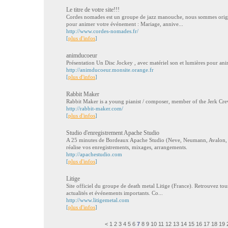
Le titre de votre site!!!
Cordes nomades est un groupe de jazz manouche, nous sommes origina
pour animer votre événement : Mariage, annive...
http://www.cordes-nomades.fr/
[
plus d'infos
]
animducoeur
Présentation Un Disc Jockey , avec matériel son et lumières pour anim
http://animducoeur.monsite.orange.fr
[
plus d'infos
]
Rabbit Maker
Rabbit Maker is a young pianist / composer, member of the Jerk Crew
http://rabbit-maker.com/
[
plus d'infos
]
Studio d'enregistrement Apache Studio
A 25 minutes de Bordeaux Apache Studio (Neve, Neumann, Avalon,
réalise vos enregistrements, mixages, arrangements.
http://apachestudio.com
[
plus d'infos
]
Litige
Site officiel du groupe de death metal Litige (France). Retrouvez tou
actualités et événements importants. Co...
http://www.litigemetal.com
[
plus d'infos
]
<
1
2
3
4
5
6
7
8
9
10
11
12
13
14
15
16
17
18
19