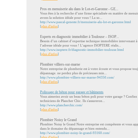
Pros en menuiserie alu dans le Lot-et-Garonne - GE...
Vous êtes à la recherche d’une firme spécialisée en matière de menui
avons la solution idéale pour vous ! La so...
http://www.pascal-geneste.fr/menuiserie-alu-lot-et-garonne.html
[
plus d'infos
]
Experts en diagnostic immobilier à Toulouse – ISOP...
Besoin d’un cabinet d’expertise technique immobilière intervenant 
l’adresse idéale pour vous ! L’agence ISOPTERE réalis...
http://www.isoptere.fr/diagnostic-immobilier-toulouse.html
[
plus d'infos
]
Plombier villiers-sur-marne
Notre entreprise de plomberie est à votre écoute et vous propose touj
dépannage. ne perdez plus de précieuses min...
http://www.plombier-villiers-sur-marne-94350.com/
[
plus d'infos
]
Polissage de béton pour garage et bâtiments
Vous aimeriez avoir un beau béton poli pour votre garage ? Confiez 
techniciens de Plancher Chic. Ils s'assureron...
http://www.plancherchic.com/
[
plus d'infos
]
Plombier Noisy le Grand
Plombier Noisy le Grand Notre entreprise est compétente et vous appo
dans le domaine du dépannage et bien entendu...
http://www.plombier-noisy-le-grand-93160.com/
[
plus d'infos
]