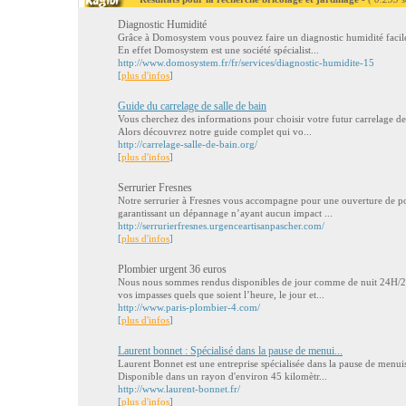
Diagnostic Humidité
Grâce à Domosystem vous pouvez faire un diagnostic humidité facilem
En effet Domosystem est une société spécialist...
http://www.domosystem.fr/fr/services/diagnostic-humidite-15
[
plus d'infos
]
Guide du carrelage de salle de bain
Vous cherchez des informations pour choisir votre futur carrelage de 
Alors découvrez notre guide complet qui vo...
http://carrelage-salle-de-bain.org/
[
plus d'infos
]
Serrurier Fresnes
Notre serrurier à Fresnes vous accompagne pour une ouverture de port
garantissant un dépannage n’ayant aucun impact ...
http://serrurierfresnes.urgenceartisanpascher.com/
[
plus d'infos
]
Plombier urgent 36 euros
Nous nous sommes rendus disponibles de jour comme de nuit 24H/24
vos impasses quels que soient l’heure, le jour et...
http://www.paris-plombier-4.com/
[
plus d'infos
]
Laurent bonnet : Spécialisé dans la pause de menui...
Laurent Bonnet est une entreprise spécialisée dans la pause de menuise
Disponible dans un rayon d'environ 45 kilomètr...
http://www.laurent-bonnet.fr/
[
plus d'infos
]