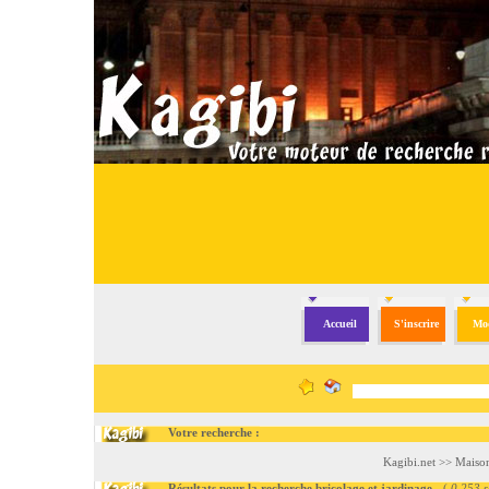
Accueil
S'inscrire
Mod
Votre recherche :
Kagibi.net
>>
Maison
Résultats pour la recherche bricolage et jardinage
- (
0.253 