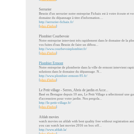
Serrurier
Besoin d'un serrurier notre entreprise Fichaix est à votre écoute et vo
domaine du dépannage à titre d'information....
http://serrurier-fichaix.fr/
[
plus d'infos
]
Plombier Courbevoie
Notre entreprise intervient très rapidement dans le domaine de la plo
vos fuites d'eau Besoin de faire un débou...
http://www.courbevoieplombier.fr/
[
plus d'infos
]
Plombier Ermont
Notre entreprise de plomberie dans la ville de ermont intervient rap
solutions dans le domaine du dépannage. N...
http://www.plombier-ermont-95.fr/
[
plus d'infos
]
Le Petit village - Serres, Abris de jardin et Acce...
Basé en Bretagne depuis 10 ans, Le Petit Village a sélectionné une ga
d'accessoires pour votre jardin. Nos pergola...
http://le-petit-village.fr/
[
plus d'infos
]
Afdah movies
watch movies on afdah with best quality free without registration and
you can watch last movies 2016 on box off...
http://www.afdah.la/
[
plus d'infos
]