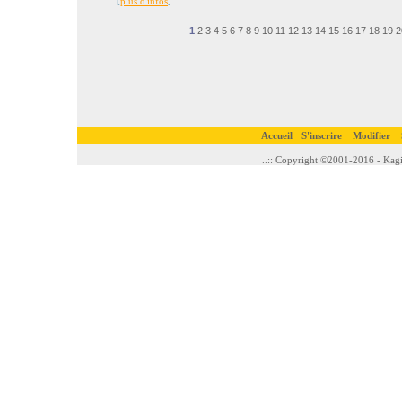
[
plus d'infos
]
1
2
3
4
5
6
7
8
9
10
11
12
13
14
15
16
17
18
19
2
Accueil
S'inscrire
Modifier
..:: Copyright ©2001-2016 - Kagi