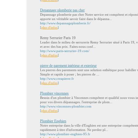
Depannage plomberie pas cher
Depannage plomberie pas cher Notre service est compétent et répon
apporte un véritable savoir faire dans le dépanna...
http://www.depannageplomberie.fr/
[
plus d'infos
]
Remy Serrurier Paris 19
Leader dans le milieu de serrurerie Remy Serrurier situé à Paris 19, v
et avec des bas prix. Faites-nous conf...
http://www.paris-serrurier-19.com/
[
plus d'infos
]
pierre de parement intérieur et exterieur
Les pierres des parements sont une solution esthétique pour habiller 
Simple et rapide à poser ; les pierres de ...
http://www.creapierre.fr
[
plus d'infos
]
Plombier vincennes
Besoin d'un plombier à Vincennes compétent et qualifié nous vous in
pour vos divers dépannages. l'entreprise de plom...
http://www.vincennes-plombier.com
[
plus d'infos
]
Plombier Enghien
Notre entreprise dans la ville d'Enghien est une entreprise compétente
rapidement à titre d'information. Ne perdez pl...
http://www.plombier-enghien-95.fr