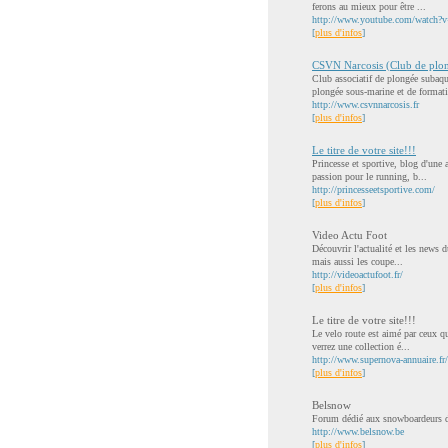
ferons au mieux pour être ...
http://www.youtube.com/watch
[
plus d'infos
]
CSVN Narcosis (Club de plon
Club associatif de plongée subaq
plongée sous-marine et de formati
http://www.csvnnarcosis.fr
[
plus d'infos
]
Le titre de votre site!!!
Princesse et sportive, blog d'une 
passion pour le running, b...
http://princesseetsportive.com/
[
plus d'infos
]
Video Actu Foot
Découvrir l'actualité et les news d
mais aussi les coupe...
http://videoactufoot.fr/
[
plus d'infos
]
Le titre de votre site!!!
Le velo route est aimé par ceux qu
verrez une collection é...
http://www.supernova-annuaire.fr/v
[
plus d'infos
]
Belsnow
Forum dédié aux snowboardeurs 
http://www.belsnow.be
[
plus d'infos
]