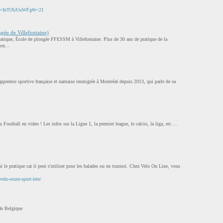
?v=fnTtXrUuWFg#t=21
gée de Villefontaine)
uatique, École de plongée FFESSM à Villefontaine. Plus de 30 ans de pratique de la
on...
apprentie sportive française et nantaise immigrée à Montréal depuis 2013, qui parle de sa
u Football en video ! Les infos sur la Ligue 1, la premier league, le calcio, la liga, etc ...
i le pratique car il peut s'utiliser pour les balades ou en tournoi. Chez Velo On Line, vous
elo-route-sport-lete/
de Belgique