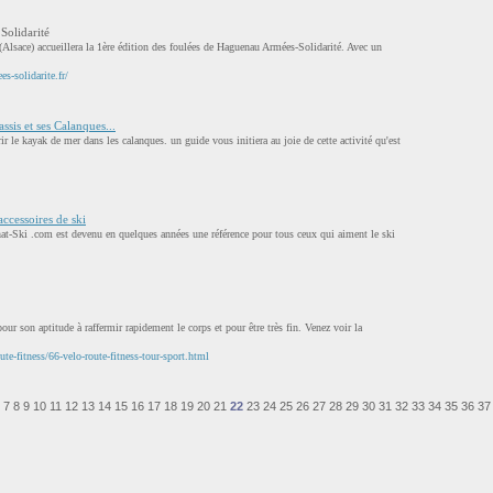
Solidarité
lsace) accueillera la 1ère édition des foulées de Haguenau Armées-Solidarité. Avec un
s-solidarite.fr/
ssis et ses Calanques...
le kayak de mer dans les calanques. un guide vous initiera au joie de cette activité qu'est
ccessoires de ski
at-Ski .com est devenu en quelques années une référence pour tous ceux qui aiment le ski
pour son aptitude à raffermir rapidement le corps et pour être très fin. Venez voir la
ute-fitness/66-velo-route-fitness-tour-sport.html
7
8
9
10
11
12
13
14
15
16
17
18
19
20
21
22
23
24
25
26
27
28
29
30
31
32
33
34
35
36
37