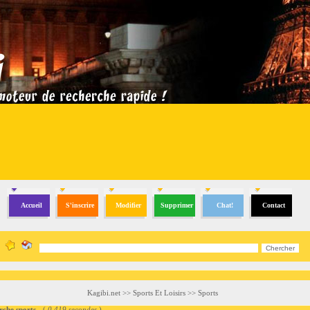
Accueil
S'inscrire
Modifier
Supprimer
Chat!
Contact
Kagibi.net
>>
Sports Et Loisirs
>>
Sports
he sports
- (
0.419 secondes
)