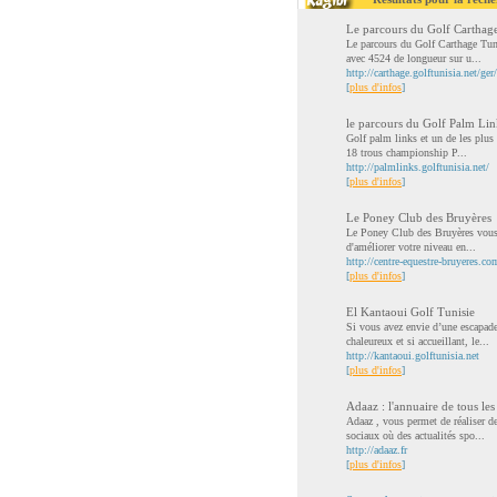
Le parcours du Golf Carthage
Le parcours du Golf Carthage Tuni
avec 4524 de longueur sur u...
http://carthage.golftunisia.net/ge
[
plus d'infos
]
le parcours du Golf Palm Lin
Golf palm links et un de les plus 
18 trous championship P...
http://palmlinks.golftunisia.net/
[
plus d'infos
]
Le Poney Club des Bruyères
Le Poney Club des Bruyères vous s
d'améliorer votre niveau en...
http://centre-equestre-bruyeres.co
[
plus d'infos
]
El Kantaoui Golf Tunisie
Si vous avez envie d’une escapade 
chaleureux et si accueillant, le...
http://kantaoui.golftunisia.net
[
plus d'infos
]
Adaaz : l'annuaire de tous les
Adaaz , vous permet de réaliser de
sociaux où des actualités spo...
http://adaaz.fr
[
plus d'infos
]