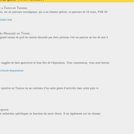
 a Tunis en Tunisie,
s, est un parcours nostalgique, qui a un charme spécial, ce parcours de 18 trous, PAR 66
r/index.htm
ks Monastir en Tunisi...
grand terrain de golf en tunisie dessinée par chris pittman c'est un parcour au bor de mer à
uggère de faire apercevoir le bien être de l'équitation. Vous commencez, vous avez besoin
m/lecole-dequitation/
sportive en Tunisie ou au contraire d’un autre genre d’activités dans notre pays si
 sports
s recherches spécifiques en fonction du sport choisi. Il est également sur les réseaux