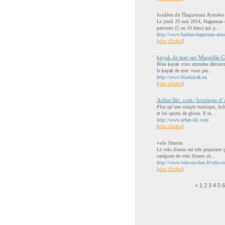
foulées de Haguenau Armées 
Le jeudi 29 mai 2014, Haguenau (A
parcours (5 ou 10 kms) qui p...
http://www.foulees-haguenau-armee
[
plus d'infos
]
kayak de mer sur Marseille Ca
Blue kayak vous emmène découvrir 
le kayak de mer. vous par...
http://www.bluekayak.eu
[
plus d'infos
]
Achat-Ski .com | boutique d’a
Plus qu’une simple boutique, Ach
et les sports de glisse. Il m...
http://www.achat-ski.com
[
plus d'infos
]
velo fitness
Le velo fitness est très populaire 
catégorie de velo fitness ch...
http://www.velo-on-line.fr/velo-ro
[
plus d'infos
]
<
1
2
3
4
5
6