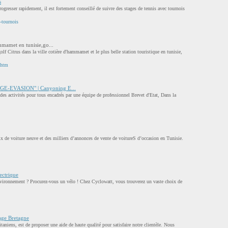
s
rogresser rapidement, il est fortement conseillé de suivre des stages de tennis avec tournois
-tournois
ammamet en tunisie,go...
golf Citrus dans la ville cotière d'hammamet et le plus belle station touristique en tunisie,
x.htm
GE-EVASION" | Canyoning E...
des activités pour tous encadrés par une équipe de professionnel Brevet d'Etat, Dans la
ix de voiture neuve et des milliers d’annonces de vente de voitureS d’occasion en Tunisie.
ectrique
nvironnement ? Procurez-vous un vélo ! Chez Cyclowatt, vous trouverez un vaste choix de
age Bretagne
itaniens, est de proposer une aide de haute qualité pour satisfaire notre clientèle. Nous