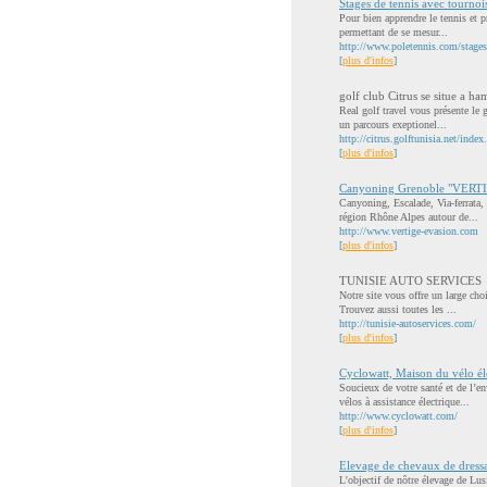
Stages de tennis avec tournoi
Pour bien apprendre le tennis et p
permettant de se mesur...
http://www.poletennis.com/stages
[
plus d'infos
]
golf club Citrus se situe a h
Real golf travel vous présente le 
un parcours exeptionel...
http://citrus.golftunisia.net/inde
[
plus d'infos
]
Canyoning Grenoble "VERTI
Canyoning, Escalade, Via-ferrata, 
région Rhône Alpes autour de...
http://www.vertige-evasion.com
[
plus d'infos
]
TUNISIE AUTO SERVICES
Notre site vous offre un large cho
Trouvez aussi toutes les ...
http://tunisie-autoservices.com/
[
plus d'infos
]
Cyclowatt, Maison du vélo él
Soucieux de votre santé et de l’e
vélos à assistance électrique...
http://www.cyclowatt.com/
[
plus d'infos
]
Elevage de chevaux de dress
L'objectif de nôtre élevage de Lus