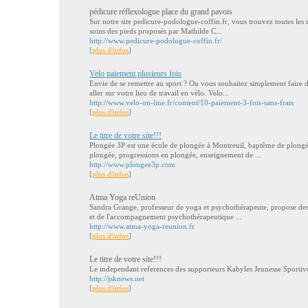
pédicure réflexologue place du grand pavois
Sur notre site pedicure-podologue-coffin.fr, vous trouvez toutes les r
soins des pieds proposés par Mathilde C...
http://www.pedicure-podologue-coffin.fr/
[
plus d'infos
]
Velo paiement plusieurs fois
Envie de se remettre au sport ? Ou vous souhaitez simplement faire d
aller sur votre lieu de travail en vélo. Velo...
http://www.velo-on-line.fr/content/10-paiement-3-fois-sans-frais
[
plus d'infos
]
Le titre de votre site!!!
Plongée 3P est une école de plongée à Montreuil, baptême de plongé
plongée, progressions en plongée, enseignement de ...
http://www.plongee3p.com
[
plus d'infos
]
Atma Yoga reUnion
Sandra Grange, professeur de yoga et psychothérapeute, propose des 
et de l'accompagnement psychothérapeutique ...
http://www.atma-yoga-reunion.fr
[
plus d'infos
]
Le titre de votre site!!!
Le independant references des supporteurs Kabyles Jeunesse Sportiv
http://jsknews.net
[
plus d'infos
]