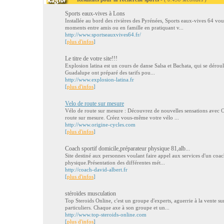
Sports eaux-vives à Lons
Installée au bord des rivières des Pyrénées, Sports eaux-vives 64 vou
moments entre amis ou en famille en pratiquant v...
http://www.sportseauxvives64.fr/
[
plus d'infos
]
Le titre de votre site!!!
Explosion latina est un cours de danse Salsa et Bachata, qui se déroule
Guadalupe ont préparé des tarifs pou...
http://www.explosion-latina.fr
[
plus d'infos
]
Velo de route sur mesure
Vélo de route sur mesure : Découvrez de nouvelles sensations avec Or
route sur mesure. Créez vous-même votre vélo ...
http://www.origine-cycles.com
[
plus d'infos
]
Coach sportif domicile,préparateur physique 81,alb...
Site destiné aux personnes voulant faire appel aux services d'un coac
physique.Présentation des différentes mét...
http://coach-david-albert.fr
[
plus d'infos
]
stéroïdes musculation
Top Steroids Online, c'est un groupe d'experts, aguerrie à la vente s
particuliers. Chaque axe à son groupe et un...
http://www.top-steroids-online.com
[
plus d'infos
]