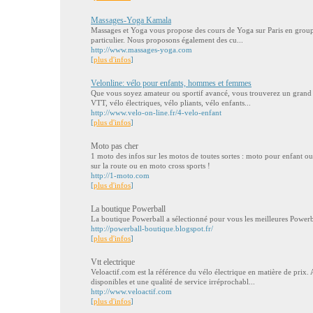
Massages-Yoga Kamala
Massages et Yoga vous propose des cours de Yoga sur Paris en groupe
particulier. Nous proposons également des cu...
http://www.massages-yoga.com
[
plus d'infos
]
Velonline: vélo pour enfants, hommes et femmes
Que vous soyez amateur ou sportif avancé, vous trouverez un grand 
VTT, vélo électriques, vélo pliants, vélo enfants...
http://www.velo-on-line.fr/4-velo-enfant
[
plus d'infos
]
Moto pas cher
1 moto des infos sur les motos de toutes sortes : moto pour enfant ou 
sur la route ou en moto cross sports !
http://1-moto.com
[
plus d'infos
]
La boutique Powerball
La boutique Powerball a sélectionné pour vous les meilleures Powerba
http://powerball-boutique.blogspot.fr/
[
plus d'infos
]
Vtt electrique
Veloactif.com est la référence du vélo électrique en matière de prix
disponibles et une qualité de service irréprochabl...
http://www.veloactif.com
[
plus d'infos
]