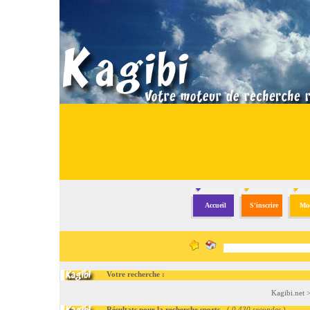
Accueil
S'inscrire
Mod
Votre recherche :
Kagibi.net
Résultats pour la recherche sports
- (
0.430 secondes
)