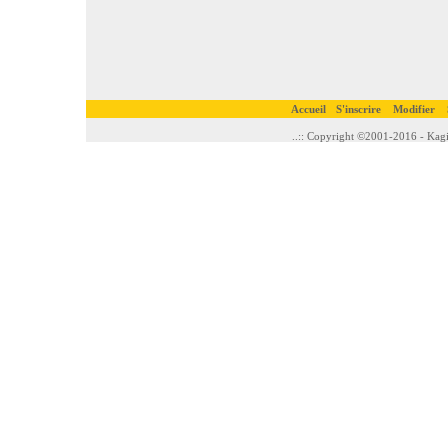
Accueil
S'inscrire
Modifier
..:: Copyright ©2001-2016 - Kagi