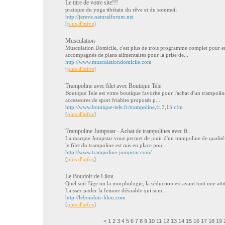
Le titre de votre site!!!
pratique du yoga tibétain du rêve et du sommeil
http://jereve.naturalforum.net
[
plus d'infos
]
Musculation
Musculation Domicile, c'est plus de trois programme complet pour en
accompagnés de plans alimentaires pour la prise de...
http://www.musculationdomicile.com
[
plus d'infos
]
Trampoline avec filet avec Boutique Tele
Boutique Tele est votre boutique favorite pour l'achat d'un trampoline
accessoires de sport friables proposés p...
http://www.boutique-tele.fr/trampoline,fr,3,15.cfm
[
plus d'infos
]
Trampoline Jumpstar - Achat de trampolines avec fi...
La marque Jumpstar vous permet de jouir d'un trampoline de qualité 
le filet du trampoline est mis en place pou...
http://www.trampoline-jumpstar.com/
[
plus d'infos
]
Le Boudoir de Lilou
Quel soit l'âge ou la morphologie, la séduction est avant tout une atti
Laissez parler la femme désirable qui som...
http://leboudoir-lilou.com
[
plus d'infos
]
<
1
2
3
4
5
6
7
8
9
10
11
12
13
14
15
16
17
18
19