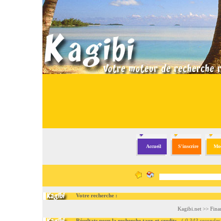
Accueil
S'inscrire
Mod
Votre recherche :
Kagibi.net
>>
Fina
Résultats pour la recherche taux et credits
- (
0.343 secondes