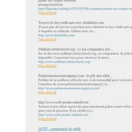
pirater un compte facebook
piratage facebook
http://fbpirater.unblog.fr/2016/02/04/comment-pirater-un-compte-f
[
plus d'infos
]
Trouvez le bon crédit auto avec shieldohio.com
N’ayez plus de soucis à vous faire pour dénicher le bon crédit auto q
d’acquérir un véhicule. Utilisez donc no...
http://www.shieldohio.com
[
plus d'infos
]
Waltham-trinitychurch.org : Le top comparateur prê...
Sur le site www.waltham-trinitychurch.org, un comparateur de prêt-a
disponible. Connectez-vous pour retrouver la struct...
http://www.waltham-trinitychurch.org/
[
plus d'infos
]
Parkavenueinsuranceagency.com : le prêt auto idéal...
Profitez de la meilleure offre de taux et de mensualité pour votre p
l’interface de www.parkavenueinsuranceagency.co...
http://www.parkavenueinsuranceagency.com/
[
plus d'infos
]
http://www.code-promo-zalando.net
Achetez à prix réduit auprès des sites marchands grâce à notre offre 
pour vous le procurer. Il est vérifié et u...
http://www.code-promo-zalando.net/
[
plus d'infos
]
AGFF - comparateur de crédit