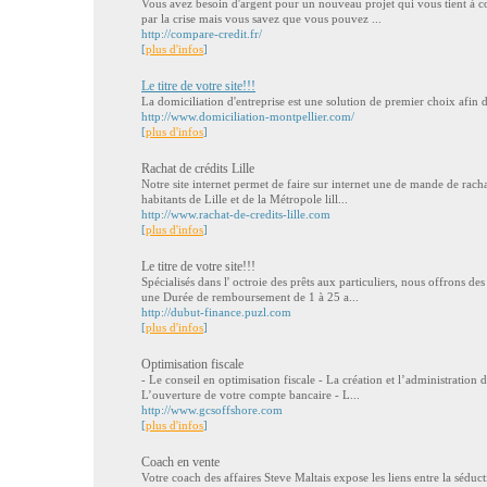
Vous avez besoin d'argent pour un nouveau projet qui vous tient à 
par la crise mais vous savez que vous pouvez ...
http://compare-credit.fr/
[
plus d'infos
]
Le titre de votre site!!!
La domiciliation d'entreprise est une solution de premier choix afin d'a
http://www.domiciliation-montpellier.com/
[
plus d'infos
]
Rachat de crédits Lille
Notre site internet permet de faire sur internet une de mande de rachat
habitants de Lille et de la Métropole lill...
http://www.rachat-de-credits-lille.com
[
plus d'infos
]
Le titre de votre site!!!
Spécialisés dans l' octroie des prêts aux particuliers, nous offrons d
une Durée de remboursement de 1 à 25 a...
http://dubut-finance.puzl.com
[
plus d'infos
]
Optimisation fiscale
- Le conseil en optimisation fiscale - La création et l’administration
L’ouverture de votre compte bancaire - L...
http://www.gcsoffshore.com
[
plus d'infos
]
Coach en vente
Votre coach des affaires Steve Maltais expose les liens entre la séduc