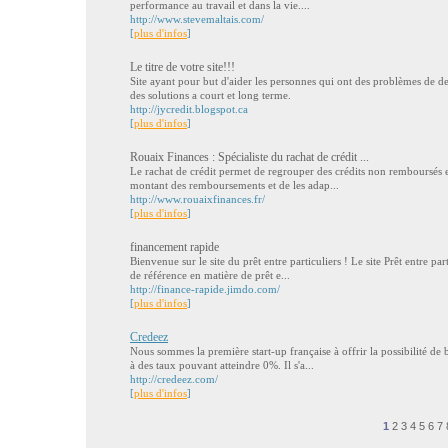
performance au travail et dans la vie....
http://www.stevemaltais.com/
[
plus d'infos
]
Le titre de votre site!!!
Site ayant pour but d'aider les personnes qui ont des problèmes de det
des solutions a court et long terme.
http://jycredit.blogspot.ca
[
plus d'infos
]
Rouaix Finances : Spécialiste du rachat de crédit ...
Le rachat de crédit permet de regrouper des crédits non remboursés en
montant des remboursements et de les adap...
http://www.rouaixfinances.fr/
[
plus d'infos
]
financement rapide
Bienvenue sur le site du prêt entre particuliers ! Le site Prêt entre part
de référence en matière de prêt e...
http://finance-rapide.jimdo.com/
[
plus d'infos
]
Credeez
Nous sommes la première start-up française à offrir la possibilité de
à des taux pouvant atteindre 0%. Il s'a...
http://credeez.com/
[
plus d'infos
]
1
2
3
4
5
6
7