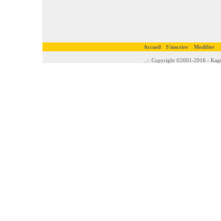
Accueil
S'inscrire
Modifier
..:: Copyright ©2001-2016 - Kagi