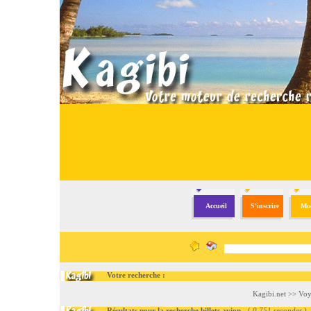
Accueil
S'inscrire
Mod
Votre recherche :
Kagibi.net
>>
Voy
Résultats pour la recherche billets avion
- (
0.751 secondes
)