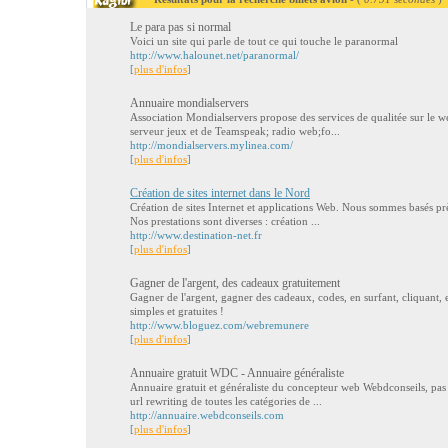
Le para pas si normal
Voici un site qui parle de tout ce qui touche le paranormal
http://www.halounet.net/paranormal/
[
plus d'infos
]
Annuaire mondialservers
Association Mondialservers propose des services de qualitée sur le w
serveur jeux et de Teamspeak; radio web;fo...
http://mondialservers.mylinea.com/
[
plus d'infos
]
Création de sites internet dans le Nord
Création de sites Internet et applications Web. Nous sommes basés pr
Nos prestations sont diverses : création ...
http://www.destination-net.fr
[
plus d'infos
]
Gagner de l'argent, des cadeaux gratuitement
Gagner de l'argent, gagner des cadeaux, codes, en surfant, cliquant, e
simples et gratuites !
http://www.bloguez.com/webremunere
[
plus d'infos
]
Annuaire gratuit WDC - Annuaire généraliste
Annuaire gratuit et généraliste du concepteur web Webdconseils, pas d
url rewriting de toutes les catégories de ...
http://annuaire.webdconseils.com
[
plus d'infos
]