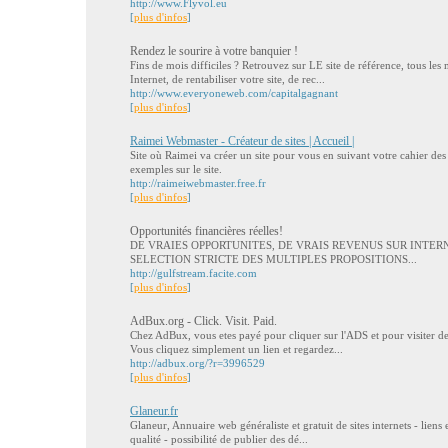
http://www.Flyvol.eu
[
plus d'infos
]
Rendez le sourire à votre banquier !
Fins de mois difficiles ? Retrouvez sur LE site de référence, tous le
Internet, de rentabiliser votre site, de rec...
http://www.everyoneweb.com/capitalgagnant
[
plus d'infos
]
Raimei Webmaster - Créateur de sites | Accueil |
Site où Raimei va créer un site pour vous en suivant votre cahier de
exemples sur le site.
http://raimeiwebmaster.free.fr
[
plus d'infos
]
Opportunités financières réelles!
DE VRAIES OPPORTUNITES, DE VRAIS REVENUS SUR INTER
SELECTION STRICTE DES MULTIPLES PROPOSITIONS...
http://gulfstream.facite.com
[
plus d'infos
]
AdBux.org - Click. Visit. Paid.
Chez AdBux, vous etes payé pour cliquer sur l'ADS et pour visiter des
Vous cliquez simplement un lien et regardez...
http://adbux.org/?r=3996529
[
plus d'infos
]
Glaneur.fr
Glaneur, Annuaire web généraliste et gratuit de sites internets - liens
qualité - possibilité de publier des dé...