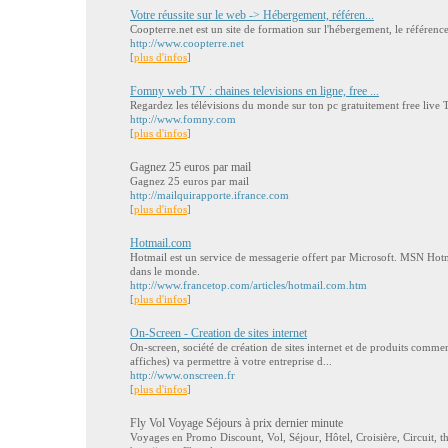
Votre réussite sur le web -> Hébergement, référen...
Coopterre.net est un site de formation sur l'hébergement, le référence
http://www.coopterre.net
[
plus d'infos
]
Fomny web TV : chaines televisions en ligne, free ...
Regardez les télévisions du monde sur ton pc gratuitement free live T
http://www.fomny.com
[
plus d'infos
]
Gagnez 25 euros par mail
Gagnez 25 euros par mail
http://mailquirapporte.ifrance.com
[
plus d'infos
]
Hotmail.com
Hotmail est un service de messagerie offert par Microsoft. MSN Hotma
dans le monde.
http://www.francetop.com/articles/hotmail.com.htm
[
plus d'infos
]
On-Screen - Creation de sites internet
On-screen, société de création de sites internet et de produits comme
affiches) va permettre à votre entreprise d...
http://www.onscreen.fr
[
plus d'infos
]
Fly Vol Voyage Séjours à prix dernier minute
Voyages en Promo Discount, Vol, Séjour, Hôtel, Croisière, Circuit, th