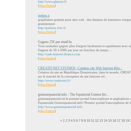
http://www.glaneur.fr
[
plus d'infos
]
potion x
graphismes gratuits pour sites web : des dizaines de bannieres vierge
gratuitement
http://potionx.free.fr
[
plus d'infos
]
Gagnez 25€ par email lu
Vous souhaitez gagner plus d'argent facilement et rapidement avec u
Gagnez de 50 à 500€ par jour en fonction du temps ...
http://cash-internet.ifrance.com
[
plus d'infos
]
CREATIVNET STUDIOS, Création site Web Internet Rép...
Création de site en République Dominicaine, dans le monde, CR
sur le marché de la conception de site Internet ref...
http://www.creativnet.fr/
[
plus d'infos
]
guineaequatorial.info - The Equatorial Guinea firs...
guineaequatorial est le premier portail franconphone et anglophone 
Equatoriale.Guineequatorial.info! Premier portail franconphone de la
http://www.guineaequatorial.info
[
plus d'infos
]
<
1
2
3
4
5
6
7
8
9
10
11
12
13
14
15
16
17
18
19