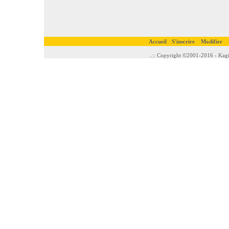
Accueil
S'inscrire
Modifier
..:: Copyright ©2001-2016 - Kagi