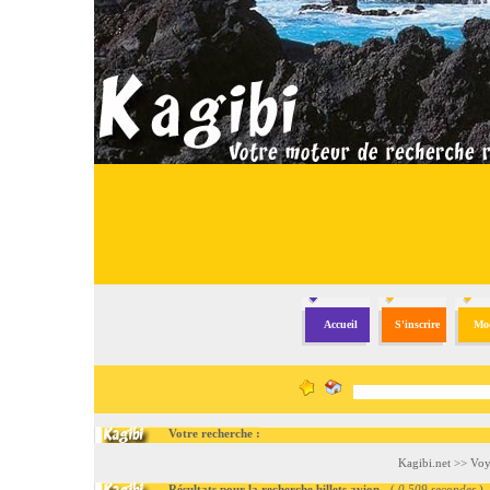
Accueil
S'inscrire
Mod
Votre recherche :
Kagibi.net
>>
Voy
Résultats pour la recherche billets avion
- (
0.509 secondes
)