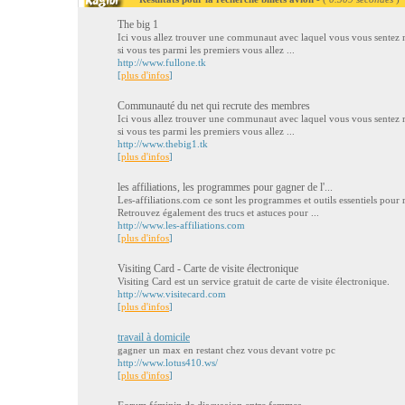
The big 1
Ici vous allez trouver une communaut avec laquel vous vous sentez me
si vous tes parmi les premiers vous allez ...
http://www.fullone.tk
[
plus d'infos
]
Communauté du net qui recrute des membres
Ici vous allez trouver une communaut avec laquel vous vous sentez me
si vous tes parmi les premiers vous allez ...
http://www.thebig1.tk
[
plus d'infos
]
les affiliations, les programmes pour gagner de l'...
Les-affiliations.com ce sont les programmes et outils essentiels pour re
Retrouvez également des trucs et astuces pour ...
http://www.les-affiliations.com
[
plus d'infos
]
Visiting Card - Carte de visite électronique
Visiting Card est un service gratuit de carte de visite électronique.
http://www.visitecard.com
[
plus d'infos
]
travail à domicile
gagner un max en restant chez vous devant votre pc
http://www.lotus410.ws/
[
plus d'infos
]