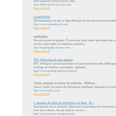
entre plusieurs offres,trouver aussi...
http://billet-avion-fute.zlio.com
[
plus d'infos
]
CreatSiteWeb
Développement de site en ligne,hébergé sur des serveurs personnalis
http://www.creatsiteweb.com
[
plus d'infos
]
rapidogains
Site qui permet de gagner 25 euros par mails traités sans limite par j
revenu confortable en seulement quelques...
http://rapidogains.ifrance.com/
[
plus d'infos
]
HIT: Hébergeur de sites internet
HIT, hébergeur internet professionnel pour professionnels. Hébergem
stockage de données, sauvegarde, ingénieri...
http://www.hosting-internet-transit.fr
[
plus d'infos
]
Cilous, annuaire et moteur de recherche - Référenc...
Cilous, l'index de recherche thématique intelligent. Annuaire et mote
http://www.cilous.com
[
plus d'infos
]
L annuaire de toutes les entreprises en ligne : Bi...
Entreprisalis est un annuaire référencant uniquement les entreprises
avec leurs clients, cela par mail ou via un s...
http://www.trouver-entreprise.com