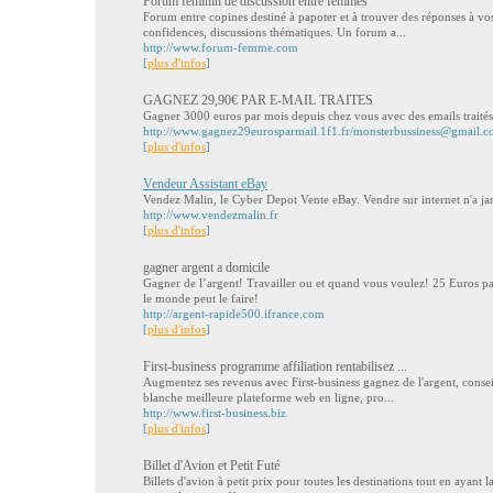
Forum féminin de discussion entre femmes
Forum entre copines destiné à papoter et à trouver des réponses à vos
confidences, discussions thématiques. Un forum a...
http://www.forum-femme.com
[
plus d'infos
]
GAGNEZ 29,90€ PAR E-MAIL TRAITES
Gagner 3000 euros par mois depuis chez vous avec des emails traités t
http://www.gagnez29eurosparmail.1f1.fr/
monsterbussiness@gmail.
[
plus d'infos
]
Vendeur Assistant eBay
Vendez Malin, le Cyber Depot Vente eBay. Vendre sur internet n'a jam
http://www.vendezmalin.fr
[
plus d'infos
]
gagner argent a domicile
Gagner de l’argent! Travailler ou et quand vous voulez! 25 Euros par 
le monde peut le faire!
http://argent-rapide500.ifrance.com
[
plus d'infos
]
First-business programme affiliation rentabilisez ...
Augmentez ses revenus avec First-business gagnez de l'argent, conseil
blanche meilleure plateforme web en ligne, pro...
http://www.first-business.biz
[
plus d'infos
]
Billet d'Avion et Petit Futé
Billets d'avion à petit prix pour toutes les destinations tout en ayant