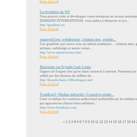
[
plus d'infos
]
La révolution du WS
Vous pouvez créer et développer votre entreprise au niveau intern
DOMAINS INTERNATIONAL vous aidera à démarrer et avo...
http://gombert.ws
[
plus d'infos
]
emareva©crea, webdesigner, création sites, graphis...
Une graphiste qui exerce tous ses talents artistiques… création sites, 
stylistes, webdesign et autres varian...
http://www.emarevacrea.com/
[
plus d'infos
]
Bienvenue sur Kyuubi Cash Center
Gagnez de l'argent rien qu'en étant connecté à internet. Paiement par
utilisé par des dizaines de milliers de...
http://kyuubi-barre.100webspace.net/
[
plus d'infos
]
FromKayZ | Medias intéractifs | Conseil et créatio...
Créer et réaliser les contenus audiovisuel multimédia sur les médias in
qui apporterons chacun leurs solutions ...
http://www.fromkayz.com
[
plus d'infos
]
<
1
2
3
4
5
6
7
8
9
10
11
12
13
14
15
16
17
18
19