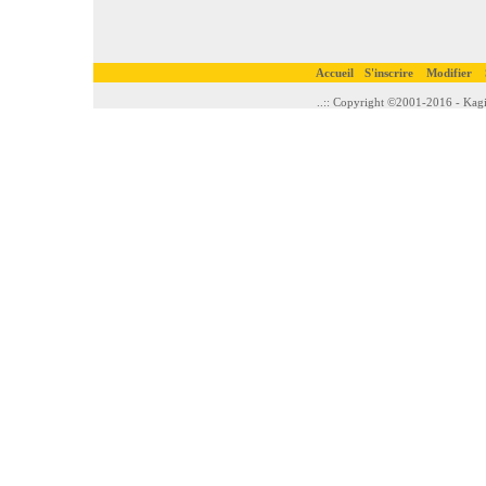
Accueil
S'inscrire
Modifier
..:: Copyright ©2001-2016 - Kagi