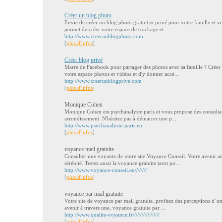
Créer un blog photo
Envie de créer un blog photo gratuit et privé pour votre famille et v
permet de créer votre espace de stockage et...
http://www.creerunblogphoto.com
[
plus d'infos
]
Créer blog privé
Marre de Facebook pour partager des photos avec sa famille ? Créer
votre espace photos et vidéos et d'y donner accè...
http://www.creerunblogprive.com
[
plus d'infos
]
Monique Cohen
Monique Cohen est psychanalyste paris et vous propose des consulta
arrondissement. N'hésitez pas à démarrer une p...
http://www.psychanalyste-paris.eu
[
plus d'infos
]
voyance mail gratuite
Consulter une voyante de votre site Voyance Conseil. Votre avenir a
sérénité. Testez aussi la voyance gratuite tarot po...
http://www.voyance-conseil.eu////////
[
plus d'infos
]
voyance par mail gratuite
Votre site de voyance par mail gratuite. profitez des perceptions d’u
avenir à travers une, voyance gratuite par ...
http://www.qualite-voyance.fr//////////////////
[
plus d'infos
]