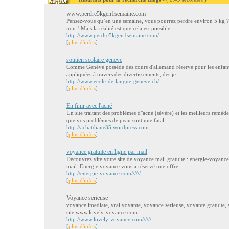
www.perdre5kgen1semaine.com
Pensez-vous qu’en une semaine, vous pourrez perdre environ 5 kg ?
non ! Mais la réalité est que cela est possible...
http://www.perdre5kgen1semaine.com/
[
plus d'infos
]
soutien scolaire geneve
Comme Genève possède des cours d'allemand réservé pour les enfants,
appliquées à travers des divertissements, des je...
http://www.ecole-de-langue-geneve.ch/
[
plus d'infos
]
En finir avec l'acné
Un site traitant des problèmes d"acné (sévère) et les meilleurs remèd
que vos problèmes de peau sont une fatal...
http://achatdiane35.wordpress.com
[
plus d'infos
]
voyance gratuite en ligne par mail
Découvrez vite votre site de voyance mail gratuite : energie-voyanc
mail. Energie voyance vous a réservé une offre...
http://energie-voyance.com//////
[
plus d'infos
]
Voyance serieuse
voyance imediate, vrai voyante, voyance serieuse, voyante gratuite, 
site www.lovely-voyance.com
http://www.lovely-voyance.com//////
[
plus d'infos
]