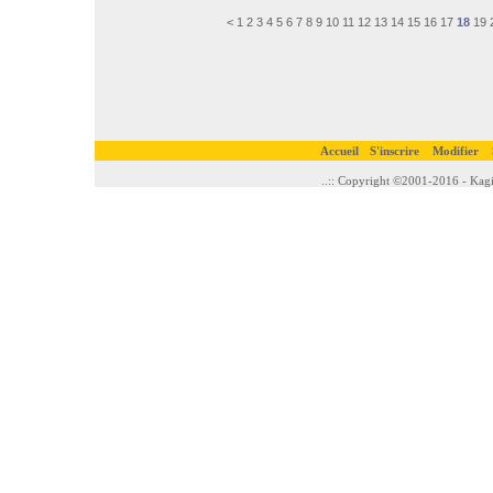
<
1
2
3
4
5
6
7
8
9
10
11
12
13
14
15
16
17
18
19
Accueil
S'inscrire
Modifier
..:: Copyright ©2001-2016 - Kagi