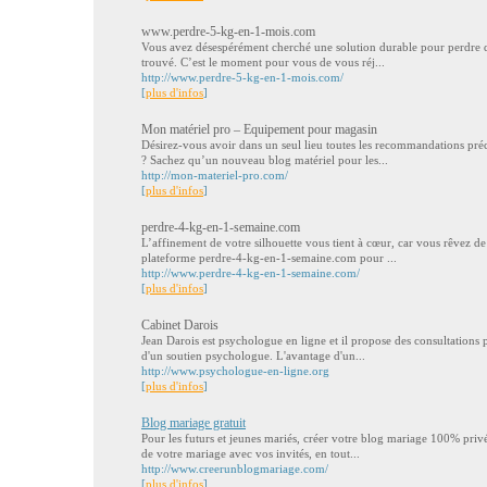
www.perdre-5-kg-en-1-mois.com
Vous avez désespérément cherché une solution durable pour perdre d
trouvé. C’est le moment pour vous de vous réj...
http://www.perdre-5-kg-en-1-mois.com/
[
plus d'infos
]
Mon matériel pro – Equipement pour magasin
Désirez-vous avoir dans un seul lieu toutes les recommandations pr
? Sachez qu’un nouveau blog matériel pour les...
http://mon-materiel-pro.com/
[
plus d'infos
]
perdre-4-kg-en-1-semaine.com
L’affinement de votre silhouette vous tient à cœur, car vous rêvez 
plateforme perdre-4-kg-en-1-semaine.com pour ...
http://www.perdre-4-kg-en-1-semaine.com/
[
plus d'infos
]
Cabinet Darois
Jean Darois est psychologue en ligne et il propose des consultations 
d'un soutien psychologue. L'avantage d'un...
http://www.psychologue-en-ligne.org
[
plus d'infos
]
Blog mariage gratuit
Pour les futurs et jeunes mariés, créer votre blog mariage 100% priv
de votre mariage avec vos invités, en tout...
http://www.creerunblogmariage.com/
[
plus d'infos
]