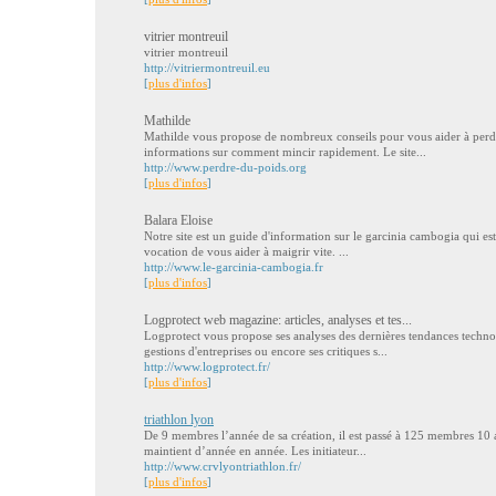
vitrier montreuil
vitrier montreuil
http://vitriermontreuil.eu
[
plus d'infos
]
Mathilde
Mathilde vous propose de nombreux conseils pour vous aider à perd
informations sur comment mincir rapidement. Le site...
http://www.perdre-du-poids.org
[
plus d'infos
]
Balara Eloise
Notre site est un guide d'information sur le garcinia cambogia qui es
vocation de vous aider à maigrir vite. ...
http://www.le-garcinia-cambogia.fr
[
plus d'infos
]
Logprotect web magazine: articles, analyses et tes...
Logprotect vous propose ses analyses des dernières tendances technol
gestions d'entreprises ou encore ses critiques s...
http://www.logprotect.fr/
[
plus d'infos
]
triathlon lyon
De 9 membres l’année de sa création, il est passé à 125 membres 10 ans
maintient d’année en année. Les initiateur...
http://www.crvlyontriathlon.fr/
[
plus d'infos
]