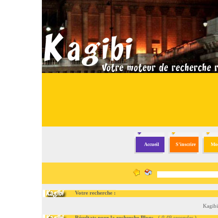
Accueil
S'inscrire
Mod
Votre recherche :
Kagibi
Résultats pour la recherche Blogs
- (
0.49 secondes
)