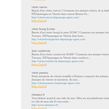
vitrier vanves
Besoin d'un vitrier vanves ? Contactez nos artisans vitriers, ils se d
DÃ©pannages en Vitrerie dans vanves Besoin d'u...
http://vitriervanves.depannage-agree.com/
[
plus d'infos
]
vitrier bourg la reine
Besoin d'un vitrier bourg la reine 92340 ? Contactez nos artisans vitr
Travaux, DÃ©pannages en Vitrerie dans bour...
http://vitrierbourglareine.depannage-agree.com/
[
plus d'infos
]
itrier courbevoie
Besoin d'un vitrier courbevoie 92400 ? Contactez nos artisans vitriers
Travaux, DÃ©pannages en Vitrerie dans courbevo...
http://vitriercourbevoie.depannage-agree.com/
[
plus d'infos
]
vitrier puteaux
Notre entreprise de vitrerie installée à Puteaux comporte des artisans 
domaine de vitrerie et miroiterie. Ils sont...
http://vitrierputeaux.depannage-agree.com/
[
plus d'infos
]
clemance.fr
Vous désirez acquérir une robe de nuit. Allez sur ma plateforme clem
Le rôle de mon site Il vous orien...
http://www.clemance.fr/
[
plus d'infos
]