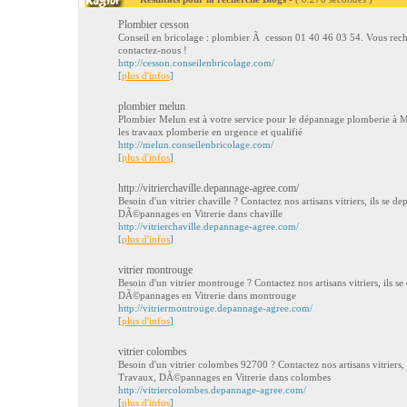
Plombier cesson
Conseil en bricolage : plombier Ã cesson 01 40 46 03 54. Vous rec
contactez-nous !
http://cesson.conseilenbricolage.com/
[
plus d'infos
]
plombier melun
Plombier Melun est à votre service pour le dépannage plomberie à M
les travaux plomberie en urgence et qualifié
http://melun.conseilenbricolage.com/
[
plus d'infos
]
http://vitrierchaville.depannage-agree.com/
Besoin d'un vitrier chaville ? Contactez nos artisans vitriers, ils se 
DÃ©pannages en Vitrerie dans chaville
http://vitrierchaville.depannage-agree.com/
[
plus d'infos
]
vitrier montrouge
Besoin d'un vitrier montrouge ? Contactez nos artisans vitriers, ils 
DÃ©pannages en Vitrerie dans montrouge
http://vitriermontrouge.depannage-agree.com/
[
plus d'infos
]
vitrier colombes
Besoin d'un vitrier colombes 92700 ? Contactez nos artisans vitriers,
Travaux, DÃ©pannages en Vitrerie dans colombes
http://vitriercolombes.depannage-agree.com/
[
plus d'infos
]