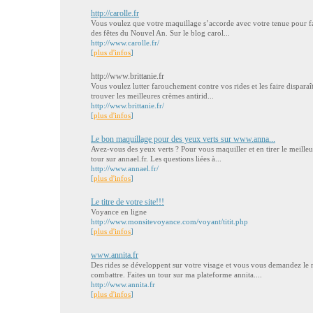
http://carolle.fr
Vous voulez que votre maquillage s’accorde avec votre tenue pour fai
des fêtes du Nouvel An. Sur le blog carol...
http://www.carolle.fr/
[
plus d'infos
]
http://www.brittanie.fr
Vous voulez lutter farouchement contre vos rides et les faire disparaît
trouver les meilleures crèmes antirid...
http://www.brittanie.fr/
[
plus d'infos
]
Le bon maquillage pour des yeux verts sur www.anna...
Avez-vous des yeux verts ? Pour vous maquiller et en tirer le meilleur
tour sur annael.fr. Les questions liées à...
http://www.annael.fr/
[
plus d'infos
]
Le titre de votre site!!!
Voyance en ligne
http://www.monsitevoyance.com/voyant/titit.php
[
plus d'infos
]
www.annita.fr
Des rides se développent sur votre visage et vous vous demandez le 
combattre. Faites un tour sur ma plateforme annita....
http://www.annita.fr
[
plus d'infos
]