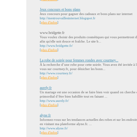
Jeux concours et bons plans
Jeux concours pour gagner des cadeaux et bons plans sur internet
http://mestrouvaillesinternet.blogspot.fr
[
plus d'infos
]
www.bridgette.fr
Vous voulez choisir des produits cosmétiques qui vous permettront d
afin qu'elle soit douce et fraîche. Le site b...
http://www.bridgette.fr/
[
plus d'infos
]
La robe de soirée pour femmes rondes avec courtney...
À la recherche d’une robe pour cette soirée. Vous avez été invitée à
vous sur courtney.fr, pour dénicher les bonn...
http://www.courtney.fr/
[
plus d'infos
]
aurely.fr
Un mariage est une occasion de se faire bien voir quand on cherche en
primordial d’être bien habillée tout en faisant ...
http://www.aurely.fr/
[
plus d'infos
]
alyne.fr
Informez-vous sur les tendances actuelles des robes et sur les endroi
en visitant ma plateforme alyne.fr. ...
http://www.alyne.fr/
[
plus d'infos
]