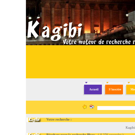
Accueil
S'inscrire
Mod
Votre recherche :
Kagibi
Résultats pour la recherche Blogs
- (
0.276 secondes
)