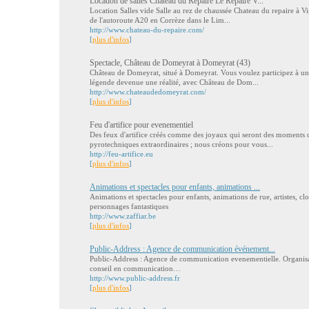
Location de salles Château du Repaire Le Repaire V...
Location Salles vide Salle au rez de chaussée Chateau du repaire à Vi
de l'autoroute A20 en Corrèze dans le Lim...
http://www.chateau-du-repaire.com/
[
plus d'infos
]
Spectacle, Château de Domeyrat à Domeyrat (43)
Château de Domeyrat, situé à Domeyrat. Vous voulez participez à un
légende devenue une réalité, avec Château de Dom...
http://www.chateaudedomeyrat.com/
[
plus d'infos
]
Feu d'artifice pour evenementiel
Des feux d'artifice créés comme des joyaux qui seront des moments 
pyrotechniques extraordinaires ; nous créons pour vous...
http://feu-artifice.eu
[
plus d'infos
]
Animations et spectacles pour enfants, animations ...
Animations et spectacles pour enfants, animations de rue, artistes, cl
personnages fantastiques
http://www.zaffiar.be
[
plus d'infos
]
Public-Address : Agence de communication événement...
Public-Address : Agence de communication evenementielle. Organisa
conseil en communication…
http://www.public-address.fr
[
plus d'infos
]