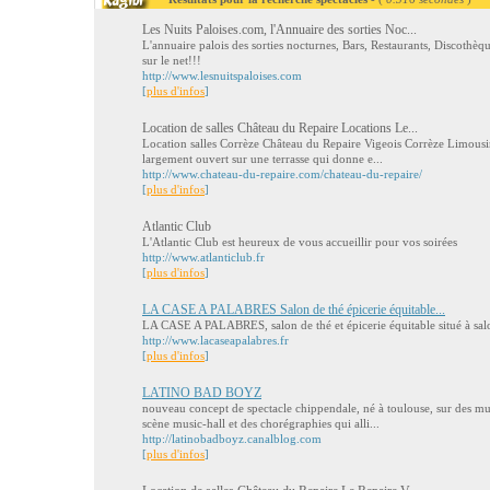
Les Nuits Paloises.com, l'Annuaire des sorties Noc...
L'annuaire palois des sorties nocturnes, Bars, Restaurants, Discothèq
sur le net!!!
http://www.lesnuitspaloises.com
[
plus d'infos
]
Location de salles Château du Repaire Locations Le...
Location salles Corrèze Château du Repaire Vigeois Corrèze Limousi
largement ouvert sur une terrasse qui donne e...
http://www.chateau-du-repaire.com/chateau-du-repaire/
[
plus d'infos
]
Atlantic Club
L'Atlantic Club est heureux de vous accueillir pour vos soirées
http://www.atlanticlub.fr
[
plus d'infos
]
LA CASE A PALABRES Salon de thé épicerie équitable...
LA CASE A PALABRES, salon de thé et épicerie équitable situé à sa
http://www.lacaseapalabres.fr
[
plus d'infos
]
LATINO BAD BOYZ
nouveau concept de spectacle chippendale, né à toulouse, sur des mus
scène music-hall et des chorégraphies qui alli...
http://latinobadboyz.canalblog.com
[
plus d'infos
]