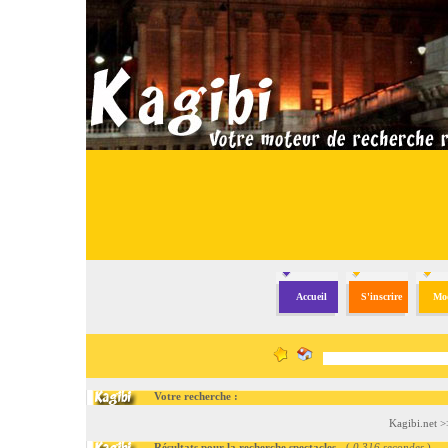
Accueil
S'inscrire
Mod
Votre recherche :
Kagibi.net
>
Résultats pour la recherche spectacles
- (
0.316 secondes
)