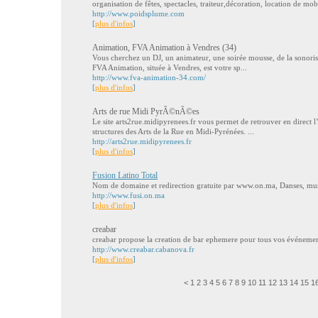
organisation de fêtes, spectacles, traiteur,décoration, location de mob
http://www.poidsplume.com
[
plus d'infos
]
Animation, FVA Animation à Vendres (34)
Vous cherchez un DJ, un animateur, une soirée mousse, de la sonori
FVA Animation, située à Vendres, est votre sp...
http://www.fva-animation-34.com/
[
plus d'infos
]
Arts de rue Midi PyrÃ©nÃ©es
Le site arts2rue.midipyrenees.fr vous permet de retrouver en direct l
structures des Arts de la Rue en Midi-Pyrénées. ...
http://arts2rue.midipyrenees.fr
[
plus d'infos
]
Fusion Latino Total
Nom de domaine et redirection gratuite par www.on.ma, Danses, musi
http://www.fusi.on.ma
[
plus d'infos
]
creabar
creabar propose la creation de bar ephemere pour tous vos événeme
http://www.creabar.cabanova.fr
[
plus d'infos
]
<
1
2
3
4
5
6
7
8
9
10
11
12
13
14
15
1