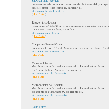
Showtail light - Accueil
professionnels de l'animation de soirées, de l'événementiel (mariage, 
karaoké, streap-tease, comique, imitateur, d...
http://www.showtail-light.com
[
plus d'infos
]
Tapage - introduction
La compagnie TAPAGE propose des spectacles claquettes contemporai
claquette et danse modern jazz toulouse.
http://www.tapage12.com
[
plus d'infos
]
Compagnie Feerie d'Orient
Compagnie Feerie d'Orient - Spectacle professionnel de danse Orient
http://www.feeriedorient.com
[
plus d'infos
]
Métroboulotsalsa
Metroboulotsalsa, le site des amateurs de salsa, traductions de vos cha
Biographie de Marc Anthony, Biographie de ...
http://www.metroboulotsalsa.fr
[
plus d'infos
]
Métroboulotsalsa - Accueil
Metroboulotsalsa, le site des amateurs de salsa, traductions de vos cha
Biographie de Marc Anthony, Biographie de ...
http://www.metroboulotsalsa.fr/
[
plus d'infos
]
Poids Plume