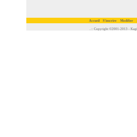
Accueil
S'inscrire
Modifier
..:: Copyright ©2001-2013 - Kagi