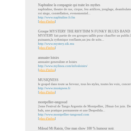
Naphtaline la compagnie qui traite les mythes
naphtaline, theatre de rue, cirque, feu artifices, jonglage, deambulat
roi singe, constellation, evenementiel...
http://www.naphtaline.fr.fm
[
plus d'infos
]
Groupe MYSTERY THE RHYTHM N FUNKY BLUES BAND
MYSTERY fait partie de ces groupes taillés pour chauffer un public.L
puissants,la rythmique ronflante,un jeu de scèn...
http://www.mystery.zik.mu
[
plus d'infos
]
annuaire loisirs
annuaire generaliste et loisirs
http://www.mylinea.com/infosloisirs/
[
plus d'infos
]
MUSIQNESS
le gospel dans toute sa ferveur, tous les styles, toutes les voix, conce
http://www.musiqness.fr
[
plus d'infos
]
montpellier-tangosud
2eme Festival de Tango Argentin de Montpellier, 28mai-1er juin. Des
bals, une pratique permanente et une Despedida...
http://www.montpellier-tangosud.com
[
plus d'infos
]
Miloud Mi Raisin, One man show 100 % humour noir.