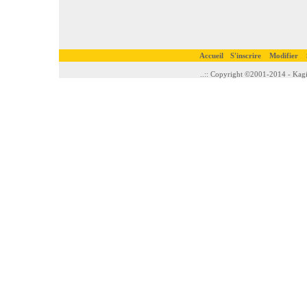
Accueil
S'inscrire
Modifier
..:: Copyright ©2001-2014 - Kagi