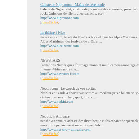
Calixte de Nigremont - Maître de cérémonie
Calixte de Nigremont, aristocratique maître de cérémonie, présente di
rock, émissions de télé… avec panache, espr...
http://www.nigremont.com
[
plus d'infos
]
Le théâtre à Nice
nice-scene.com, le site du théâtre à Nice et dans les Alpes Maritimes
Alpes Maritimes, des festivals de théâtre, ...
http://www.nice-scene.com
[
plus d'infos
]
NEWSTARS
Prestations Numériques.Tournage mono et multi caméras-montage-t
Internet-Visitez notre site...
http://www.newstars-fr.com
[
plus d'infos
]
Netkiri.com - Le Coach de vos sorties
NetKiri vous aide à choisir vos sorties au meilleur prix : billetterie 
cinéma, restaurant, bar, sport, loisirs......
http://www.netkiri.com
[
plus d'infos
]
Net Show Annuaire
net show annuaire adresse des discotheque clubs cabaret de spectacl
nues ; nuit parisienne et nu artistique,club...
http://www.net-show-annuaire.com
[
plus d'infos
]