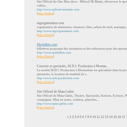
Site Officiel du One Man show : Miloud Mi Raisin, découvrez le spe
vidéos.
http://www.miloud-miraisin.com
[
plus d'infos
]
mgorganisation.com
organisation de séminaires, réunions, fêtes, arbres de noel, mariages,
http://www.mgorganisation.com
[
plus d'infos
]
Mesbillets.com
billetterie proposant des invitations et des reductions pour des spectac
http://www.mesbillets.com
[
plus d'infos
]
Concerts et spectacles, M.D.I. Production à Montau...
La société M.D.I. Production à Montauban est spécialisée dans la prod
spectacles, la location de matériel de s...
http://www.mdi-production.com
[
plus d'infos
]
Site Officiel de Mata Gabin
Site Officiel de Mata Gabin, Theatre, Spectacles, Actrices, Ecriture, 
compagnie, Mise en scene, création, planches,...
http://www.mata-gabin.com
[
plus d'infos
]
<
1
2
3
4
5
6
7
8
9
10
11
12
13
14
15
16
17