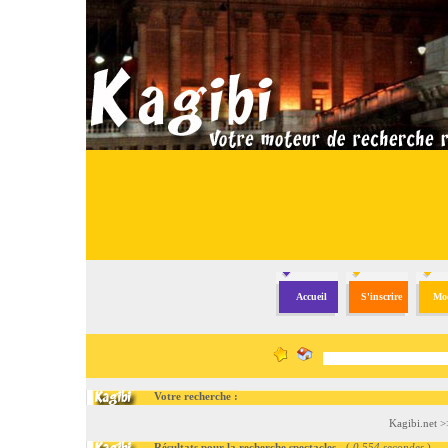
Accueil
S'inscrire
Mod
Votre recherche :
Kagibi.net
>
Résultats pour la recherche spectacles
- (
0.554 secondes
)