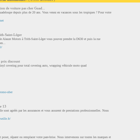
 de voiture pas cher Guad...
uadeloupe depuis plus de 20 ans. Vous venez en vacances sous les tropiques ? Pour votre
net
ith-Saint-Léger
e Alauze Motors à Trith-Saint-Léger vous pouvez prendre la D630 et puis la rue
en...
r/
 prix discount
vinyl covering pour total covering auto, wrapping véhicule moto quad
promo-uber
le 13
e sont agréés par les assurances et vous assurent de prestations professionnelles. Nous
eille.fr/
 poser, réparer ou remplacer votre pare-brise. Nous intervenons sur toutes les marques et