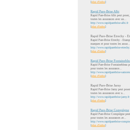
[
plus d'infos
]
Rapid Pare-Brise Albi
Rapid Pare-Brise Albi peut poser,
toutes les assurances avec un...
http://www.rapidparebrise-albi.fr
[
plus d'infos
]
Rapid Pare-Brise Etrechy - E
Rapid Pare-Brise Etrechy - Etampe
marques et pour toutes les assur...
http://www.rapidparebrise-etrechy.
[
plus d'infos
]
Rapid Pare-Brise Fontaineble
Rapid Pare-Brise Fontainebleau pe
pour toutes les assurance...
http://www.rapidparebrise-samorea
[
plus d'infos
]
Rapid Pare-Brise Jarny
Rapid Pare-Brise Jarny peut poser
toutes les assurances avec u...
http://www.rapidparebrise-jarny.fr
[
plus d'infos
]
Rapid Pare-Brise Compiègne
Rapid Pare-Brise Compiègne peut p
pour toutes les assurances av...
http://www.rapidparebrise-compie
[
plus d'infos
]