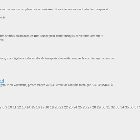
oser, réparer ou remplacer votre pare-brise. Nous intervenons sur toutes les marques et
er.fr
es teintées prédécoupé en film solaire pour toutes marques de voitures.otre site!!!
com
ture, mais également des modes de transports alternatifs, comme le covoiturage, le vélo ou
nel
ligatoire ou volontaire, prenez rendez-vous au centre de contrôle technique AUTOVISION à
7
8
9
10
11
12
13
14
15
16
17
18
19
20
21
22
23
24
25
26
27
28
29
30
31
32
33
34
35
36
37