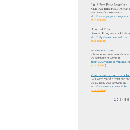
Rapid Pare-Brise Pontarlier
Rapid Pare-Brise Pontarlier peut p
pour toutes les assurances a...
http://www.rapidparebrise-pontarli
[
plus d'infos
]
Diamond Film
Diamond Film, vente de kit de vitr
http://http://www.diamond-film.
[
plus d'infos
]
vendre sa voiture
Site dédié aux amoureux de la voi
les transports en commun
http://www.vendre-sa-voiture.com
[
plus d'infos
]
Votre centre de contrôle à Lu
Pour votre contrôle technique ob
Lunel. Nous vous recevons su...
http://www.autovision-lunel.fr/
[
plus d'infos
]
1
2
3
4
5
6