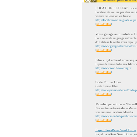
LOCATION REFLEXE Location
Location de voiture pas cher en G
voiture de location en Guade...
http://locationvoiture-guadeloupe.
[
plus d'infos
]
Votre garage automobile à Tr
Pour se rende au garage automobil
d'Hurtebise le centre vous reçoit p
http://www.garage-alauze-motors.f
[
plus d'infos
]
Film vinyl adhesif covering à
Espace de vente dédié aux films 
http://www.world-covering.fr
[
plus d'infos
]
Code Promo Uber
Code Promo Uber
http://code-promo-uber.net/code-
[
plus d'infos
]
Mondial pare-brise à Marseil
Nos centres automobiles à Marseill
sommes une franchise Mondial...
http://www.mondial-parebrise-mars
[
plus d'infos
]
Rapid Pare-Brise Saint Dizier
Rapid Pare-Brise Saint Dizier peut