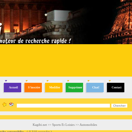
Accueil
S'inscrire
Modifier
Supprimer
Chat!
Contact
Kagibi.net
>>
Sports Et Loisirs
>>
Automobiles
he automobiles
- (
0.310 secondes
)