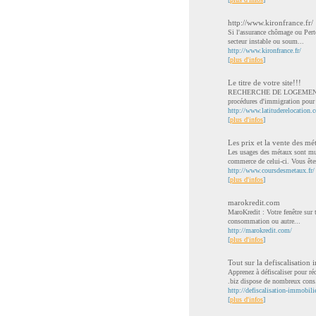
http://www.kironfrance.fr/
Si l'assurance chômage ou Perte 
secteur instable ou soum...
http://www.kironfrance.fr/
[
plus d'infos
]
Le titre de votre site!!!
RECHERCHE DE LOGEMENT à la lo
procédures d'immigration pour l
http://www.latituderelocation.
[
plus d'infos
]
Les prix et la vente des mé
Les usages des métaux sont mult
commerce de celui-ci. Vous êtes
http://www.coursdesmetaux.fr/
[
plus d'infos
]
marokredit.com
MaroKredit : Votre fenêtre sur t
consommation ou autre...
http://marokredit.com/
[
plus d'infos
]
Tout sur la defiscalisation
Apprenez à défiscaliser pour ré
.biz dispose de nombreux cons.
http://defiscalisation-immobilie
[
plus d'infos
]