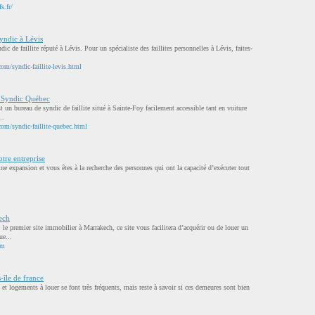
s.fr/
Syndic à Lévis
ic de faillite réputé à Lévis. Pour un spécialiste des faillites personnelles à Lévis, faites-
om/syndic-faillite-levis.html
- Syndic Québec
 un bureau de syndic de faillite situé à Sainte-Foy facilement accessible tant en voiture
..
com/syndic-faillite-quebec.html
tre entreprise
ine expansion et vous êtes à la recherche des personnes qui ont la capacité d’exécuter tout
ech
e premier site immobilier à Marrakech, ce site vous facilitera d’acquérir ou de louer un
ue...
om
-île de france
 et logements à louer se font très fréquents, mais reste à savoir si ces demeures sont bien