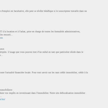
d'emploi est facultative, elle peut se révéler bénéfique si le souscripteur travaille dans un
cation et à l'achat, prise en charge de toutes les formalités administratives,
es ressorti...
com
taux
iples. L’usage que vous pouvez tirer d’un métal en tant que particulier réside dans le
...
oute l'actualité financière locale. Pour tout savoir sur les taux crédit immobilier, crédit à la
 immobiliere
duire vos impôts en investissant dans l'immobilier. Notre site defiscalisation immobilier
..
r.biz/