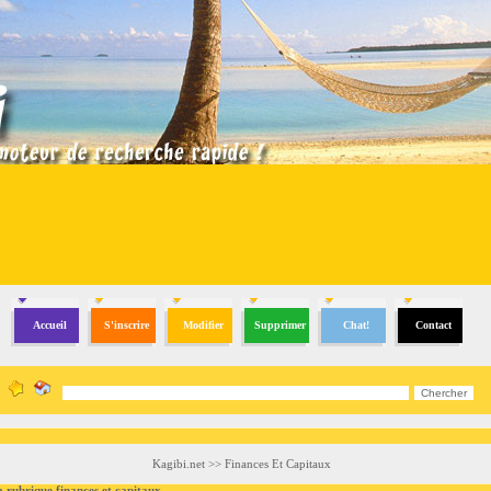
Accueil
S'inscrire
Modifier
Supprimer
Chat!
Contact
Kagibi.net
>>
Finances Et Capitaux
brique finances et capitaux