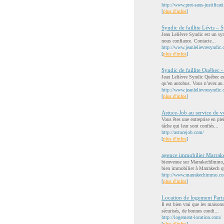
http://www.pret-sans-justificatif
[
plus d'infos
]
Syndic de faillite Lévis – 
Jean Lelièvre Syndic est un synd
nous confiance. Contacte...
http://www.jeanlelievresyndic.c
[
plus d'infos
]
Syndic de faillite Québec 
Jean Lelièvre Syndic Québec est
qu’en autobus. Vous n’avez au.
http://www.jeanlelievresyndic.
[
plus d'infos
]
Astuce-Job au service de vo
Vous êtes une entreprise en ple
tâche qui leur sont confiés...
http://astucejob.com/
[
plus d'infos
]
agence immobilier Marrak
bienvenue sur MarrakechImmo, l
bien immobilier à Marrakech q
http://www.marrakechimmo.c
[
plus d'infos
]
Location de logement Paris
Il est bien vrai que les maisons
sécurisés, de bonnes condi...
http://logement-location.com/
[
plus d'infos
]