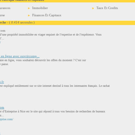
urances
Immobilier
Taux Et Credits
rse
Finances Et Capitaux
rche
- (
0.414 secondes
)
.com
’une propriété immobilière en viager requiert de l’expertise et de l’expérience. Vous
’...
/
 en ligne avec ouvrircomp...
ire en ligne, vous souhaitez découvrir les offres du moment ? C'est sur
 passe.
.fr
est expliqué entièrement sur ce site internet destiné à tous les internautes français. Le rachat
com
 d’Entreprise à Nice est le site qui répond à tous vos besoins de recherches de bureaux
z...
eprise.com/
e