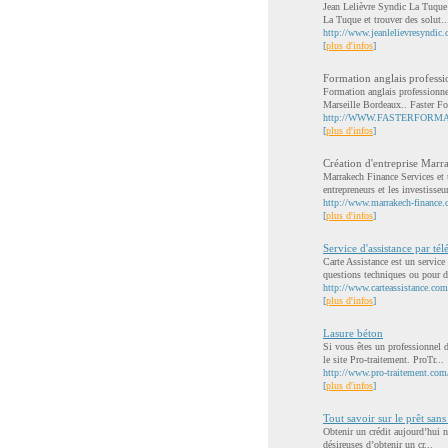
Jean Lelièvre Syndic La Tuque o
La Tuque et trouver des solut..
http://www.jeanlelievresyndic.c
[
plus d'infos
]
Formation anglais profess
Formation anglais profession
Marseille Bordeaux.. Faster Fo
http://WWW.FASTERFORM
[
plus d'infos
]
Création d'entreprise Marr
Marrakech Finance Services et 
entrepreneurs et les investisseur
http://www.marrakech-finance
[
plus d'infos
]
Service d'assistance par té
Carte Assistance est un service
questions techniques ou pour d
http://www.carteassistance.com
[
plus d'infos
]
Lasure béton
Si vous êtes un professionnel d
le site Pro-traitement. ProTr...
http://www.pro-traitement.co
[
plus d'infos
]
Tout savoir sur le prêt sans 
Obtenir un crédit aujourd’hui n
désireuses d’obtenir un cr...