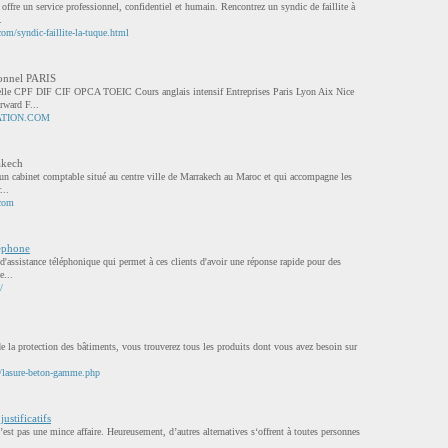
ffre un service professionnel, confidentiel et humain. Rencontrez un syndic de faillite à
.
om/syndic-faillite-la-tuque.html
ionnel PARIS
nelle CPF DIF CIF OPCA TOEIC Cours anglais intensif Entreprises Paris Lyon Aix Nice
rward F...
ATION.COM
akech
un cabinet comptable situé au centre ville de Marrakech au Maroc et qui accompagne les
...
.com
léphone
 d'assistance téléphonique qui permet à ces clients d'avoir une réponse rapide pour des
e...
/
e la protection des bâtiments, vous trouverez tous les produits dont vous avez besoin sur
m/lasure-beton-gamme.php
justificatifs
’est pas une mince affaire. Heureusement, d’autres alternatives s‘offrent à toutes personnes