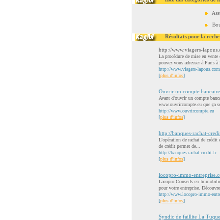
Ass
Bou
Résultats pour la reche
http://www.viagers-lapous
La procédure de mise en vente d
pouvez vous adresser à Paris à l
http://www.viagers-lapous.com
[
plus d'infos
]
Ouvrir un compte bancaire
Avant d'ouvrir un compte banca
www.ouvrircompte.eu que ça se
http://www.ouvrircompte.eu
[
plus d'infos
]
http://banques-rachat-credit
L'opération de rachat de crédit 
de crédit permet de...
http://banques-rachat-credit.fr
[
plus d'infos
]
locopro-immo-entreprise.
Lacopro Conseils en Immobilier
pour votre entreprise. Découvre
http://www.locopro-immo-entr
[
plus d'infos
]
Syndic de faillite La Tuqu