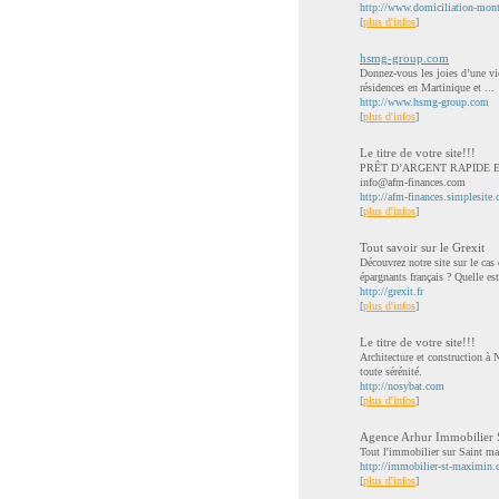
http://www.domiciliation-mont
[
plus d'infos
]
hsmg-group.com
Donnez-vous les joies d’une vie
résidences en Martinique et ...
http://www.hsmg-group.com
[
plus d'infos
]
Le titre de votre site!!!
PRÊT D’ARGENT RAPIDE EN
info@afm-finances.com
http://afm-finances.simplesite
[
plus d'infos
]
Tout savoir sur le Grexit
Découvrez notre site sur le cas
épargnants français ? Quelle est 
http://grexit.fr
[
plus d'infos
]
Le titre de votre site!!!
Architecture et construction à
toute sérénité.
http://nosybat.com
[
plus d'infos
]
Agence Arhur Immobilier
Tout l'immobilier sur Saint m
http://immobilier-st-maximin.
[
plus d'infos
]