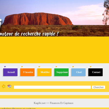
Accueil
S'inscrire
Modifier
Supprimer
Chat!
Contact
Kagibi.net
>>
Finances Et Capitaux
brique finances et capitaux