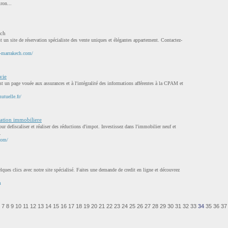
ron...
ech
un site de réservation spécialiste des vente uniques et élégantes appartement. Contactez-
s-marrakech.com/
vie
st un page vouée aux assurances et à l'intégralité des informations afférentes à la CPAM et
utuelle.fr/
sation immobiliere
ur defiscaliser et réaliser des réductions d'impot. Investissez dans l'immobilier neuf et
.
com/
lques clics avec notre site spécialisé. Faites une demande de credit en ligne et découvrez
m
7
8
9
10
11
12
13
14
15
16
17
18
19
20
21
22
23
24
25
26
27
28
29
30
31
32
33
34
35
36
37