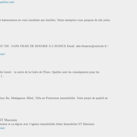
pellier.com/
 harmonieuse en vous installant aux Antilles. Notre entreprise vous propose de très jolies
 72H - SANS FRAIS DE DOSSIER À L’AVANCE Email:
afm-finances@outlook.fr
/
.com/
 du Grexit : la sortie de la Grèce de l'Euro. Quelles sont les conséquences pour les
l...
 Nosy Be, Madagascar. Hôtel, Villa ou Promotion immobilière. Votre projet de qualité en
 ST Maximin
aximin et sa région avec l’agence immobilière Arhur Immobilier ST Maximin
com/