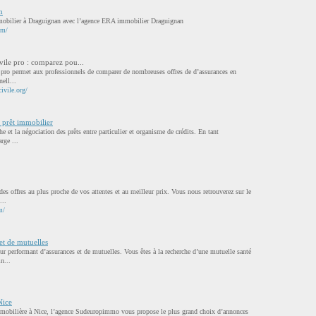
n
mobilier à Draguignan avec l’agence ERA immobilier Draguignan
om/
vile pro : comparez pou...
e pro permet aux professionnels de comparer de nombreuses offres de d’assurances en
nell...
civile.org/
n prêt immobilier
he et la négociation des prêts entre particulier et organisme de crédits. En tant
rge ...
s offres au plus proche de vos attentes et au meilleur prix. Vous nous retrouverez sur le
...
m/
et de mutuelles
r performant d’assurances et de mutuelles. Vous êtes à la recherche d’une mutuelle santé
n...
Nice
immobilière à Nice, l’agence Sudeuropimmo vous propose le plus grand choix d’annonces