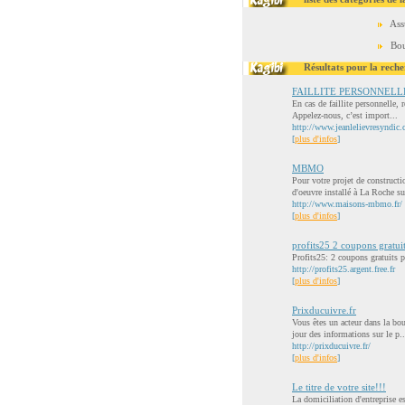
Ass
Bou
Résultats pour la reche
FAILLITE PERSONNELLE – Sy
En cas de faillite personnelle,
Appelez-nous, c’est import...
http://www.jeanlelievresyndic.c
[
plus d'infos
]
MBMO
Pour votre projet de construct
d'oeuvre installé à La Roche su
http://www.maisons-mbmo.fr/
[
plus d'infos
]
profits25 2 coupons gratui
Profits25: 2 coupons gratuits 
http://profits25.argent.free.fr
[
plus d'infos
]
Prixducuivre.fr
Vous êtes un acteur dans la bou
jour des informations sur le p..
http://prixducuivre.fr/
[
plus d'infos
]
Le titre de votre site!!!
La domiciliation d'entreprise es