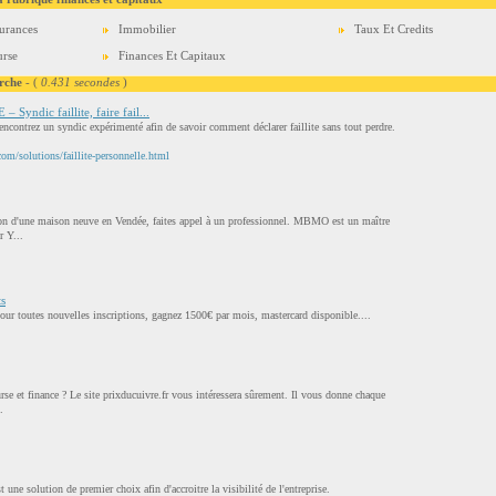
urances
Immobilier
Taux Et Credits
rse
Finances Et Capitaux
rche
- (
0.431 secondes
)
ndic faillite, faire fail...
 rencontrez un syndic expérimenté afin de savoir comment déclarer faillite sans tout perdre.
om/solutions/faillite-personnelle.html
ion d'une maison neuve en Vendée, faites appel à un professionnel. MBMO est un maître
r Y...
ts
pour toutes nouvelles inscriptions, gagnez 1500€ par mois, mastercard disponible....
rse et finance ? Le site prixducuivre.fr vous intéressera sûrement. Il vous donne chaque
.
t une solution de premier choix afin d'accroitre la visibilité de l'entreprise.