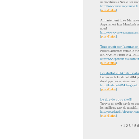
immobilières à Nice et ses envi
http://www.sudeuropeimmo.fr
[
plus d'infos
]
Appartement luxe Marrak
Appartement luxe Marrakech est 
nous!
http://www.vente-appartement
[
plus d'infos
]
Tout savoir sur l'assurance 
Parlons-assurance-mutuelle.fr e
la CNAM en France et ailleu...
http://www.parlons-assurance-m
[
plus d'infos
]
Loi duflot 2014 : defiscali
Découvrez la loi duflot 2014 po
développer votre patrimoine. ..
http://loiduflot2014.blogspot.
[
plus d'infos
]
Le titre de votre site!!!
Trouvez un credit rapide en que
les meilleurs taux du marché...
http://speedcredit.blogspot.co
[
plus d'infos
]
<
1
2
3
4
5
6