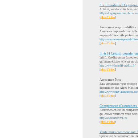
Era Immobilier Draguigna
Achetez, vendez votre bien im
http://draguignanimmobilier.c
[
plus d'infos
]
Assurance responsabilité ci
Assurance responsabilité civil
responsabilité civile profession
http://assurance-responsabilité-
[
plus d'infos
]
In & Fi Crédits, courtier e
In&fi; Crédits assure la recherc
qu’intermédiaire, elle est en cha
http://www.inandfi-credits.fr/
[
plus d'infos
]
Assurance Nice
Easy Assurances vous propose de
département des Alpes Maritim
http://www.easy-assurances.co
[
plus d'infos
]
Comparateur d’assurances 
AssuranceZen est un comparateu
qui couvre vraiment vous besoi
http://assurance-zen.fr/
[
plus d'infos
]
Vente murs commerciaux 
Spécialiste de la transaction 