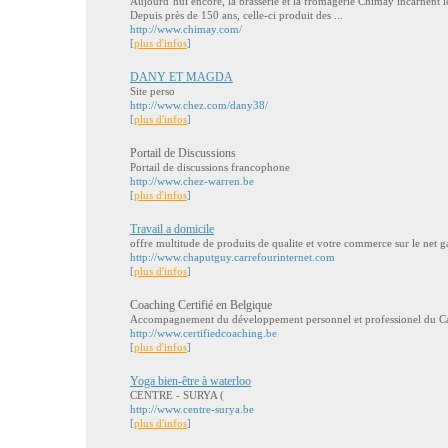
Aujourd’hui encore, la brasserie et la fromagerie Chimay incarnent 
Depuis près de 150 ans, celle-ci produit des ...
http://www.chimay.com/
[
plus d'infos
]
DANY ET MAGDA
Site perso
http://www.chez.com/dany38/
[
plus d'infos
]
Portail de Discussions
Portail de discussions francophone
http://www.chez-warren.be
[
plus d'infos
]
Travail a domicile
offre multitude de produits de qualite et votre commerce sur le net ga
http://www.chaputguy.carrefourinternet.com
[
plus d'infos
]
Coaching Certifié en Belgique
Accompagnement du développement personnel et professionel du Cadr
http://www.certifiedcoaching.be
[
plus d'infos
]
Yoga bien-être à waterloo
CENTRE - SURYA (
http://www.centre-surya.be
[
plus d'infos
]