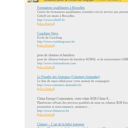
Formations qualifiantes à Bruxelles
Centre de formations qualifiantes orientées vers le service aux perso
Cobeff est située à Bruxelles.
http://www.cobeff.be
[
plus d'infos
]
Coaching Ways
Ecole de Coaching
http://www.coachingways.be
[
plus d'infos
]
pose de clotures et barrières
pose de clôtures bekaert de barrières KOPAL et de motorisation GIBID
http://www.cloturedruart.com
[
plus d'infos
]
Le Paradis des Animaux (Cimetiere Animalier)
Le lieu de repos idéal pour votre animal de compagnie
http://www.cimetiere-animalier.be
[
plus d'infos
]
China Europe Corporation, votre relais B2B Chine-E...
Plateforme offrant des services qualifiés de mise en relation B2B Eur
promotion et sous-traitance, assistance ...
http://www.chinawoo.be
[
plus d'infos
]
Chimay – L’art de la bière trappiste