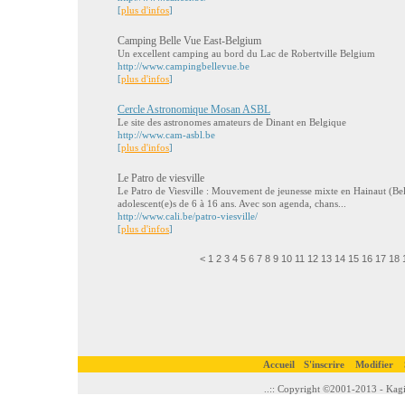
[
plus d'infos
]
Camping Belle Vue East-Belgium
Un excellent camping au bord du Lac de Robertville Belgium
http://www.campingbellevue.be
[
plus d'infos
]
Cercle Astronomique Mosan ASBL
Le site des astronomes amateurs de Dinant en Belgique
http://www.cam-asbl.be
[
plus d'infos
]
Le Patro de viesville
Le Patro de Viesville : Mouvement de jeunesse mixte en Hainaut (Bel
adolescent(e)s de 6 à 16 ans. Avec son agenda, chans...
http://www.cali.be/patro-viesville/
[
plus d'infos
]
<
1
2
3
4
5
6
7
8
9
10
11
12
13
14
15
16
17
18
Accueil
S'inscrire
Modifier
..:: Copyright ©2001-2013 - Kagi