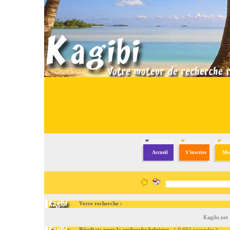
Accueil
S'inscrire
Mod
Votre recherche :
Kagibi.net
Résultats pour la recherche belgique
- (
0.661 secondes
)