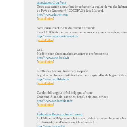
association C du Vent
Notre association a pour but de préserver la qualité de vie des ha
du Pays de Quimperlé ( COCOPAQ ) face à la prol...
http://www.cduvent.org
[
plus d'infos
]
carrefourinternet le site du travail à domicile
travail 100%internet votre commerce sans stock sans investir sans tra
http://www.carrefourinternet.be
[
plus d'infos
]
carin
Modèle pour photographes amateurs et professionnels
http://www.carin.book.fr
[
plus d'infos
]
Greffe de cheveux, traitement alopecie
la greffe de cheveux doit être faite par un spécialise de la greffe de 
http://www.capill-hair.be
[
plus d'infos
]
Candomblé angola brésil belgique afrique
Candomblé, angola, caboclos, brésil, belgique, afriqeu
http://www.candomble.info
[
plus d'infos
]
Fédération Belge contre le Cancer
La Fédération Belge contre le Cancer : aide à la recherche contre le 
d’information et d’éducation à la santé sur l...
http://www.cancer.be/