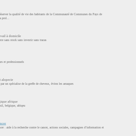
préserver la qualité de vie des habitants de la Communauté de Communes du Pays de
 prol...
avail à domicile
ce sans stock sans investir sans tracas
s et professionnels
t alopecie
e par un spécialise de la greffe de cheveux, évitez les arnaques
ique afrique
il, belgique, afriqeu
ancer
er : aide à la recherche contre le cancer, actions sociales, campagnes d’information et