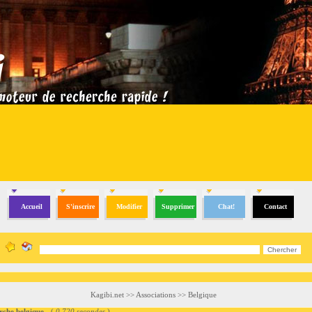
Accueil
S'inscrire
Modifier
Supprimer
Chat!
Contact
Kagibi.net
>>
Associations
>>
Belgique
he belgique
- (
0.720 secondes
)