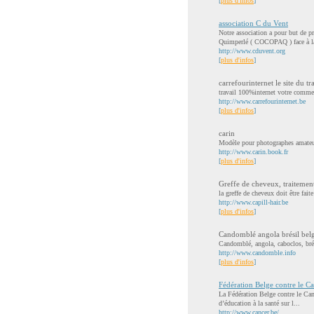
[
plus d'infos
]
association C du Vent
Notre association a pour but de 
Quimperlé ( COCOPAQ ) face à la
http://www.cduvent.org
[
plus d'infos
]
carrefourinternet le site du tr
travail 100%internet votre commer
http://www.carrefourinternet.be
[
plus d'infos
]
carin
Modèle pour photographes amateur
http://www.carin.book.fr
[
plus d'infos
]
Greffe de cheveux, traitemen
la greffe de cheveux doit être fait
http://www.capill-hair.be
[
plus d'infos
]
Candomblé angola brésil belg
Candomblé, angola, caboclos, brés
http://www.candomble.info
[
plus d'infos
]
Fédération Belge contre le C
La Fédération Belge contre le Canc
d’éducation à la santé sur l...
http://www.cancer.be/