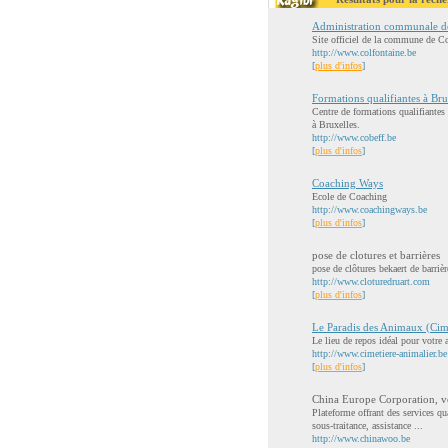
Administration communale de
Site officiel de la commune de Co
http://www.colfontaine.be
[
plus d'infos
]
Formations qualifiantes à Bru
Centre de formations qualifiantes 
à Bruxelles.
http://www.cobeff.be
[
plus d'infos
]
Coaching Ways
Ecole de Coaching
http://www.coachingways.be
[
plus d'infos
]
pose de clotures et barrières
pose de clôtures bekaert de barri
http://www.cloturedruart.com
[
plus d'infos
]
Le Paradis des Animaux (Cim
Le lieu de repos idéal pour votre
http://www.cimetiere-animalier.be
[
plus d'infos
]
China Europe Corporation, vo
Plateforme offrant des services q
sous-traitance, assistance ...
http://www.chinawoo.be