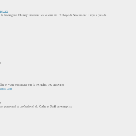
ppiste
et la fromagerie Chimay incarnent les valeurs de l’Abbaye de Scourmont. Depuis près de
e
lite et votre commerce sur le net gains tres attrayants
ternet.com
e
personnel et professionel du Cadre et Staff en entreprise