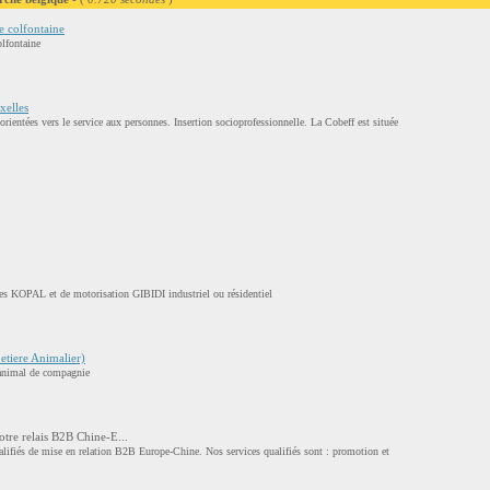
 colfontaine
lfontaine
xelles
orientées vers le service aux personnes. Insertion socioprofessionnelle. La Cobeff est située
ères KOPAL et de motorisation GIBIDI industriel ou résidentiel
etiere Animalier)
 animal de compagnie
tre relais B2B Chine-E...
ualifiés de mise en relation B2B Europe-Chine. Nos services qualifiés sont : promotion et