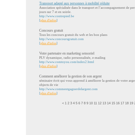
Transport adapté aux personnes à mobilité réduite
Association spécialisée dans le transport et l’accompagnement de per
jours sur 7 et en soirée.
http://www.contrepied.be
[
plus d'infos
]
Concours gratuit
Tous les concours gratuit du web et les bon plans
http://www.concoursgratuit.com
[
plus d'infos
]
Votre partenaire en marketing sensoriel
PLV dynamique, radio personnalisée, e-mailing
http://www.comtoyou.com/index2.html
[
plus d'infos
]
Comment améliorer la gestion de son argent
séminaire écrit qui vous apprend à améliorer la gestion de votre arge
objects de vie
http://www.commentgagnerdelargent.com
[
plus d'infos
]
<
1
2
3
4
5
6
7
8
9
10
11
12
13
14
15
16
17
18
19