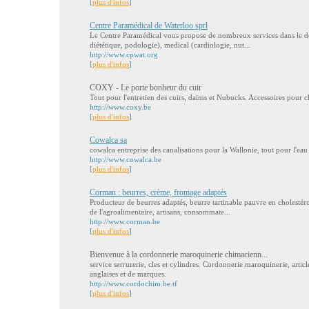
[
plus d'infos
]
Centre Paramédical de Waterloo sprl
Le Centre Paramédical vous propose de nombreux services dans le d
diététique, podologie), medical (cardiologie, nut...
http://www.cpwat.org
[
plus d'infos
]
COXY - Le porte bonheur du cuir
Tout pour l'entretien des cuirs, daims et Nubucks. Accessoires pour 
http://www.coxy.be
[
plus d'infos
]
Cowalca sa
cowalca entreprise des canalisations pour la Wallonie, tout pour l'eau 
http://www.cowalca.be
[
plus d'infos
]
Corman : beurres, crème, fromage adaptés
Producteur de beurres adaptés, beurre tartinable pauvre en cholestéro
de l'agroalimentaire, artisans, consommate...
http://www.corman.be
[
plus d'infos
]
Bienvenue à la cordonnerie maroquinerie chimacienn...
service serrurerie, cles et cylindres. Cordonnerie maroquinerie, artic
anglaises et de marques.
http://www.cordochim.be.tf
[
plus d'infos
]