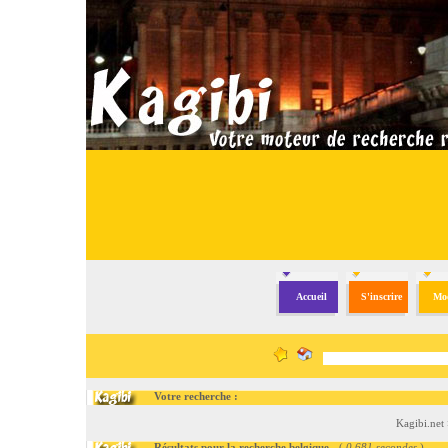
Accueil
S'inscrire
Mod
Votre recherche :
Kagibi.net
Résultats pour la recherche belgique
- (
0.681 secondes
)