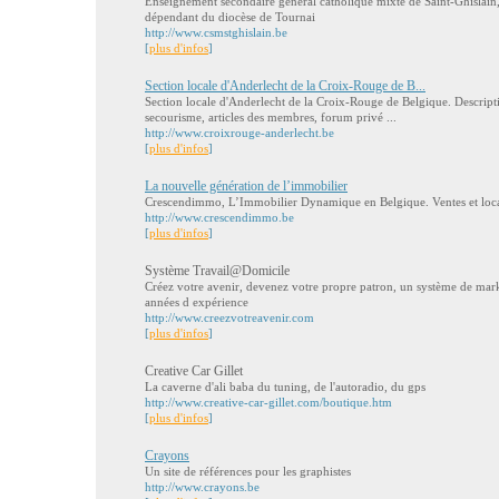
Enseignement secondaire général catholique mixte de Saint-Ghislain,
dépendant du diocèse de Tournai
http://www.csmstghislain.be
[
plus d'infos
]
Section locale d'Anderlecht de la Croix-Rouge de B...
Section locale d'Anderlecht de la Croix-Rouge de Belgique. Descript
secourisme, articles des membres, forum privé ...
http://www.croixrouge-anderlecht.be
[
plus d'infos
]
La nouvelle génération de l’immobilier
Crescendimmo, L’Immobilier Dynamique en Belgique. Ventes et locat
http://www.crescendimmo.be
[
plus d'infos
]
Système Travail@Domicile
Créez votre avenir, devenez votre propre patron, un système de marke
années d expérience
http://www.creezvotreavenir.com
[
plus d'infos
]
Creative Car Gillet
La caverne d'ali baba du tuning, de l'autoradio, du gps
http://www.creative-car-gillet.com/boutique.htm
[
plus d'infos
]
Crayons
Un site de références pour les graphistes
http://www.crayons.be