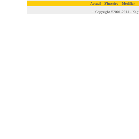
Accueil
S'inscrire
Modifier
..:: Copyright ©2001-2014 - Kagi