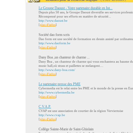
Le Groupe Daoust - Votre partenaire durable en Int...
Depuis plus 50 ans, le Groupe Daoust diversifie ses services profess
Récompensé pour ses efforts en matière de sécurité...
http://www.daoust.be
[
plus d'infos
]
Société dao form scris
Dao form est une société de formation en dessin assisté par ordinateu
http://www.daoform.be
[
plus d'infos
]
Dany Boa ,un chanteur de charme ...
Dany Boa , un chanteur de charme qui vous enchantera au haume du
music hall,où strass et paillettes se melangent....
http://www.dany-boa.com/
[
plus d'infos
]
Le partenaire presse des PME
Cybermedia est le relai entre les PME et le monde de la presse en Eu
http://www.cybermedia.be
[
plus d'infos
]
C.V.A.P.
CVAP est une association de courtier de la région Verviertoise
http://www.cvap.be
[
plus d'infos
]
Collège Sainte-Marie de Saint-Ghislain