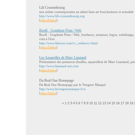
Lili Cronembourg
une artiste contemporaine au talent liant art brut,humour et actualité
http://www.lili-cronembourg.org
[
plus d'infos
]
BooK : Graphiste Print / Web
BooK : Graphiste Print / Web, freelance, missions, logos, webdesign,
créa à l'éxé.
http://www.lilavert.com/cv_online/cv.html
[
plus d'infos
]
Les Aquarelles de Marc Liautaud
Présentation des peintures (huilles, aquarelles) de Marc Liautaud, pei
http://www.liautaud-net.com
[
plus d'infos
]
Da Real One Homepage
Da Real One Homepage par le Vengeur Masqué
http://www.levengeurmasque.fr.tc
[
plus d'infos
]
<
1
2
3
4
5
6
7
8
9
10
11
12
13
14
15
16
17
18
19