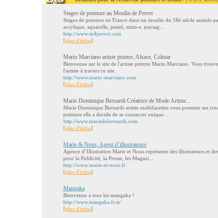
Stages de peinture au Moulin de Perrot
Stages de peinture en France dans un moulin du 18è siècle animés par 
acrylique, aquarelle, pastel, sumi-e, paysag...
http://www.mdperrot.com
[
plus d'infos
]
Mario Marciano artiste peintre, Alsace, Colmar
Bienvenue sur le site de l'artiste peintre Mario Marciano. Vous trouve
l'artiste à travers ce site.
http://www.mario-marciano.com
[
plus d'infos
]
Marie Dominique Bernardi Créatrice de Mode Artiste...
Marie Dominique Bernardi artiste multifacettes vous presente ses cre
peinture elle a decide de se consacrer unique...
http://www.mariedobernardi.com
[
plus d'infos
]
Marie & Nous, Agent d’illustrateurs
Agence d’Illustration Marie et Nous représente des illustrateurs et des
pour la Publicité, la Presse, les Magazi...
http://www.marie-et-nous.fr
[
plus d'infos
]
Mangaka
Bienvenue a tous les mangaka !
http://www.mangaka.fr.st/
[
plus d'infos
]