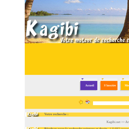
Accueil
S'inscrire
Mod
Votre recherche :
Kagibi.net
>>
Ar
Résultats pour la recherche peinture et dessin
- (
0.692 secon