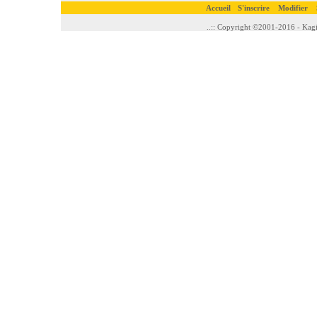
Accueil
S'inscrire
Modifier
..:: Copyright ©2001-2016 - Kagi