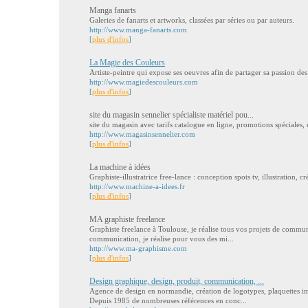
Manga fanarts
Galeries de fanarts et artworks, classées par séries ou par auteurs.
http://www.manga-fanarts.com
[
plus d'infos
]
La Magie des Couleurs
Artiste-peintre qui expose ses oeuvres afin de partager sa passion des
http://www.magiedescouleurs.com
[
plus d'infos
]
site du magasin sennelier spécialiste matériel pou...
site du magasin avec tarifs catalogue en ligne, promotions spéciale
http://www.magasinsennelier.com
[
plus d'infos
]
La machine à idées
Graphiste-illustratrice free-lance : conception spots tv, illustration, c
http://www.machine-a-idees.fr
[
plus d'infos
]
MA graphiste freelance
Graphiste freelance à Toulouse, je réalise tous vos projets de commun
communication, je réalise pour vous des mi...
http://www.ma-graphisme.com
[
plus d'infos
]
Design graphique, design, produit, communication, ...
Agence de design en normandie, création de logotypes, plaquettes impr
Depuis 1985 de nombreuses références en conc...