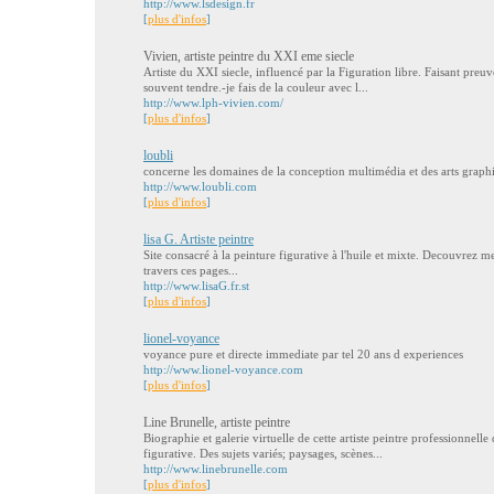
http://www.lsdesign.fr
[
plus d'infos
]
Vivien, artiste peintre du XXI eme siecle
Artiste du XXI siecle, influencé par la Figuration libre. Faisant pre
souvent tendre.-je fais de la couleur avec l...
http://www.lph-vivien.com/
[
plus d'infos
]
loubli
concerne les domaines de la conception multimédia et des arts graph
http://www.loubli.com
[
plus d'infos
]
lisa G. Artiste peintre
Site consacré à la peinture figurative à l'huile et mixte. Decouvrez m
travers ces pages...
http://www.lisaG.fr.st
[
plus d'infos
]
lionel-voyance
voyance pure et directe immediate par tel 20 ans d experiences
http://www.lionel-voyance.com
[
plus d'infos
]
Line Brunelle, artiste peintre
Biographie et galerie virtuelle de cette artiste peintre professionnel
figurative. Des sujets variés; paysages, scènes...
http://www.linebrunelle.com
[
plus d'infos
]