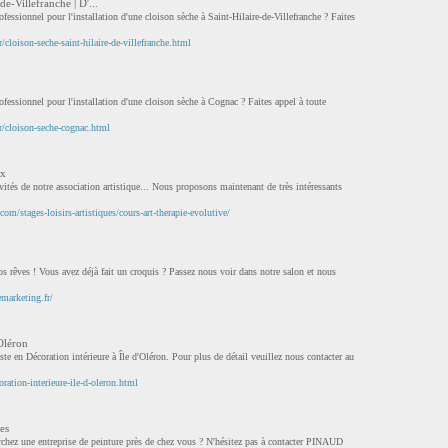
de-Villefranche | D'...
ofessionnel pour l'installation d'une cloison sèche à Saint-Hilaire-de-Villefranche ? Faites
cloison-seche-saint-hilaire-de-villefranche.html
ofessionnel pour l'installation d'une cloison sèche à Cognac ? Faites appel à toute
r/cloison-seche-cognac.html
ux
ités de notre association artistique... Nous proposons maintenant de très intéressants
com/stages-loisirs-artistiques/cours-art-therapie-evolutive/
os rêves ! Vous avez déjà fait un croquis ? Passez nous voir dans notre salon et nous
emarketing.fr/
'Oléron
 en Décoration intérieure à Île d'Oléron. Pour plus de détail veuillez nous contacter au
ration-interieure-ile-d-oleron.html
es
chez une entreprise de peinture près de chez vous ? N'hésitez pas à contacter PINAUD