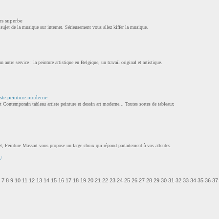
rs superbe
ujet de la musique sur internet. Sérieusement vous allez kiffer la musique.
autre service : la peinture artistique en Belgique, un travail original et artistique.
iste peinture moderne
 Contemporain tableau artiste peinture et dessin art moderne... Toutes sortes de tableaux
et, Peinture Massart vous propose un large choix qui répond parfaitement à vos attentes.
/
7
8
9
10
11
12
13
14
15
16
17
18
19
20
21
22
23
24
25
26
27
28
29
30
31
32
33
34
35
36
37