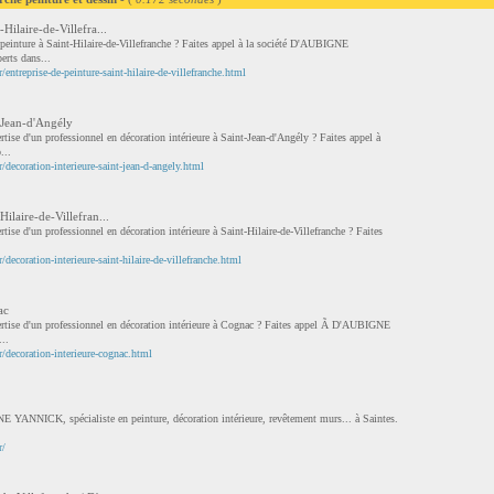
-Hilaire-de-Villefra...
 peinture à Saint-Hilaire-de-Villefranche ? Faites appel à la société D'AUBIGNE
rts dans...
entreprise-de-peinture-saint-hilaire-de-villefranche.html
t-Jean-d'Angély
ertise d'un professionnel en décoration intérieure à Saint-Jean-d'Angély ? Faites appel à
..
/decoration-interieure-saint-jean-d-angely.html
Hilaire-de-Villefran...
rtise d'un professionnel en décoration intérieure à Saint-Hilaire-de-Villefranche ? Faites
decoration-interieure-saint-hilaire-de-villefranche.html
ac
pertise d'un professionnel en décoration intérieure à Cognac ? Faites appel Ã D'AUBIGNE
..
/decoration-interieure-cognac.html
E YANNICK, spécialiste en peinture, décoration intérieure, revêtement murs... à Saintes.
r/