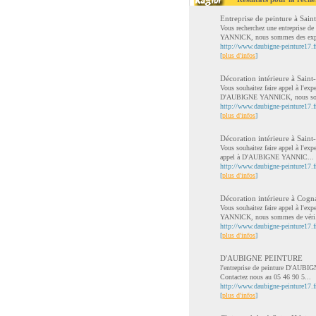
Entreprise de peinture à Saint
Vous recherchez une entreprise de
YANNICK, nous sommes des expe
http://www.daubigne-peinture17.fr/
[
plus d'infos
]
Décoration intérieure à Sain
Vous souhaitez faire appel à l'exp
D'AUBIGNE YANNICK, nous so.
http://www.daubigne-peinture17.fr
[
plus d'infos
]
Décoration intérieure à Saint-
Vous souhaitez faire appel à l'expe
appel à D'AUBIGNE YANNIC...
http://www.daubigne-peinture17.fr/
[
plus d'infos
]
Décoration intérieure à Cogn
Vous souhaitez faire appel à l'ex
YANNICK, nous sommes de véri.
http://www.daubigne-peinture17.fr
[
plus d'infos
]
D'AUBIGNE PEINTURE
l'entreprise de peinture D'AUBIGN
Contactez nous au 05 46 90 5...
http://www.daubigne-peinture17.f
[
plus d'infos
]