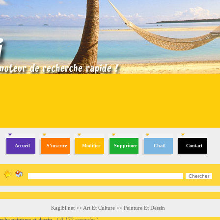
Accueil
S'inscrire
Modifier
Supprimer
Chat!
Contact
Kagibi.net
>>
Art Et Culture
>>
Peinture Et Dessin
 peinture et dessin
- (
0.172 secondes
)