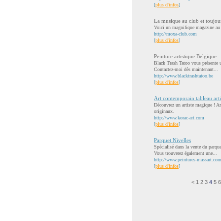
[
plus d'infos
]
La musique au club et toujou
Voici un magnifique magazine au s
http://moxa-club.com
[
plus d'infos
]
Peinture artistique Belgique
Black Trash Tatoo vous présente un 
Contactez-moi dès maintenant...
http://www.blacktrashtatoo.be
[
plus d'infos
]
Art contemporain tableau art
Découvrez un artiste magique ! Art
originaux.
http://www.korac-art.com
[
plus d'infos
]
Parquet Nivelles
Spécialisé dans la vente du parqu
Vous trouverez également une...
http://www.peintures-massart.com
[
plus d'infos
]
<
1
2
3
4
5
6