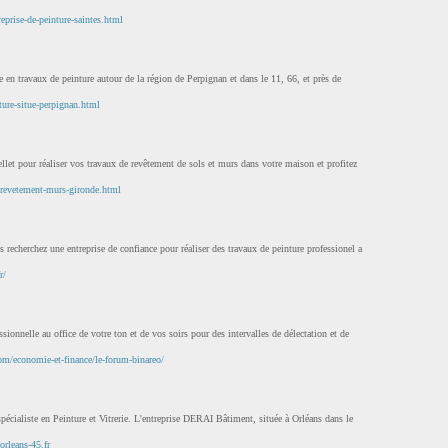
eprise-de-peinture-saintes.html
ée en travaux de peinture autour de la région de Perpignan et dans le 11, 66, et près de
ture-situe-perpignan.html
llet pour réaliser vos travaux de revêtement de sols et murs dans votre maison et profitez
r/revetement-murs-gironde.html
us recherchez une entreprise de confiance pour réaliser des travaux de peinture professionel a
r/
ionnelle au office de votre ton et de vos soirs pour des intervalles de délectation et de
m/economie-et-finance/le-forum-binareo/
spécialiste en Peinture et Vitrerie. L'entreprise DERAI Bâtiment, située à Orléans dans le
orleans-45.fr