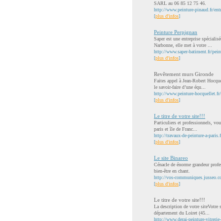
SARL au 06 85 12 75 46.
http://www.peinture-pinaud.fr/entr
[
plus d'infos
]
Peinture Perpignan
Saper est une entreprise spécialis
Narbonne, elle met à votre ...
http://www.saper-batiment.fr/pein
[
plus d'infos
]
Revêtement murs Gironde
Faites appel à Jean-Robert Hocque
le savoir-faire d’une équ...
http://www.peinture-hocquellet.f
[
plus d'infos
]
Le titre de votre site!!!
Particuliers et professionnels, vo
paris et île de Franc...
http://travaux-de-peinture-a-paris.f
[
plus d'infos
]
Le site Binareo
Cénacle de énorme grandeur profess
bien-être en chant.
http://vos-communiques.jusseo.co
[
plus d'infos
]
Le titre de votre site!!!
La description de votre siteVotre 
département du Loiret (45...
http://www.derai-peinture-vitrerie-