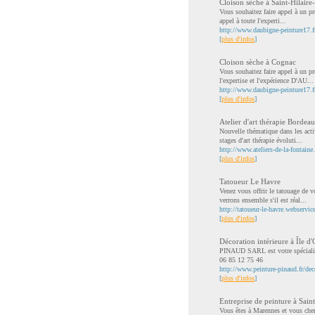
Cloison sèche à Saint-Hilaire-
Vous souhaitez faire appel à un pr
appel à toute l'experti...
http://www.daubigne-peinture17.fr/
[
plus d'infos
]
Cloison sèche à Cognac
Vous souhaitez faire appel à un pr
l'expertise et l'expérience D'AU...
http://www.daubigne-peinture17.f
[
plus d'infos
]
Atelier d'art thérapie Bordea
Nouvelle thématique dans les activ
stages d'art thérapie évoluti...
http://www.ateliers-de-la-fontaine.
[
plus d'infos
]
Tatoueur Le Havre
Venez vous offrir le tatouage de v
verrons ensemble s'il est réal...
http://tatoueur-le-havre.webservic
[
plus d'infos
]
Décoration intérieure à Île d
PINAUD SARL est votre spécialiste
06 85 12 75 46
http://www.peinture-pinaud.fr/deco
[
plus d'infos
]
Entreprise de peinture à Saint
Vous êtes à Marennes et vous cher