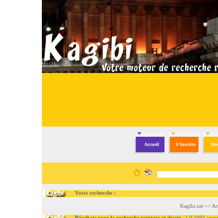
Accueil
S'inscrire
Mod
Votre recherche :
Kagibi.net
>>
Ar
Résultats pour la recherche peinture et dessin
- (
0.1091 seco