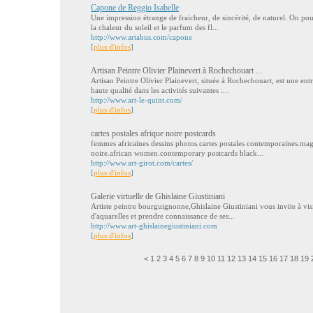
Capone de Reggio Isabelle
Une impression étrange de fraicheur, de sincérité, de naturel. On pou
la chaleur du soleil et le parfum des fl...
http://www.artabus.com/capone
[
plus d'infos
]
Artisan Peintre Olivier Plainevert à Rochechouart ...
Artisan Peintre Olivier Plainevert, située à Rochechouart, est une ent
haute qualité dans les activités suivantes :...
http://www.art-le-quint.com/
[
plus d'infos
]
cartes postales afrique noire postcards
femmes africaines dessins photos.cartes postales contemporaines.mag
noire.african women.contemporary postcards black...
http://www.art-girot.com/cartes/
[
plus d'infos
]
Galerie virtuelle de Ghislaine Giustiniani
Artiste peintre bourguignonne,Ghislaine Giustiniani vous invite à visite
d'aquarelles et prendre connaissance de ses...
http://www.art-ghislainegiustiniani.com
[
plus d'infos
]
<
1
2
3
4
5
6
7
8
9
10
11
12
13
14
15
16
17
18
19