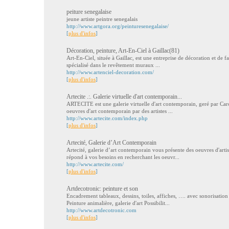
peiture senegalaise
jeune artiste peintre senegalais
http://www.artgora.org/peinturesenegalaise/
[
plus d'infos
]
Décoration, peinture, Art-En-Ciel à Gaillac(81)
Art-En-Ciel, située à Gaillac, est une entreprise de décoration et de f
spécialisé dans le revêtement muraux ...
http://www.artenciel-decoration.com/
[
plus d'infos
]
Artecite .:. Galerie virtuelle d'art contemporain...
ARTECITE est une galerie virtuelle d'art contemporain, geré par Car
oeuvres d'art contemporain par des artistes ...
http://www.artecite.com/index.php
[
plus d'infos
]
Artecité, Galerie d’Art Contemporain
Artecité, galerie d’art contemporain vous présente des oeuvres d'arti
répond à vos besoins en recherchant les oeuvr...
http://www.artecite.com/
[
plus d'infos
]
Artdecotronic: peinture et son
Encadrement tableaux, dessins, toiles, affiches, …. avec sonorisation
Peinture animalière, galerie d'art Possibilit...
http://www.artdecotronic.com
[
plus d'infos
]