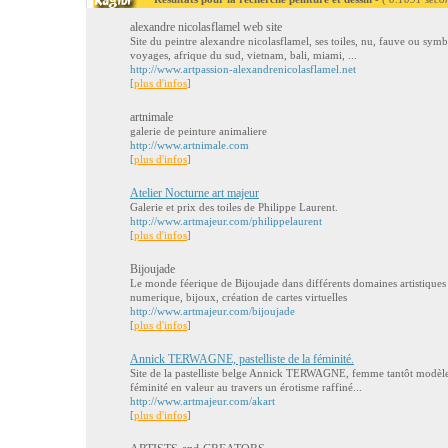
alexandre nicolasflamel web site
Site du peintre alexandre nicolasflamel, ses toiles, nu, fauve ou sy
voyages, afrique du sud, vietnam, bali, miami, ...
http://www.artpassion-alexandrenicolasflamel.net
[
plus d'infos
]
artnimale
galerie de peinture animaliere
http://www.artnimale.com
[
plus d'infos
]
Atelier Nocturne art majeur
Galerie et prix des toiles de Philippe Laurent.
http://www.artmajeur.com/philippelaurent
[
plus d'infos
]
Bijoujade
Le monde féerique de Bijoujade dans différents domaines artistiques 
numerique, bijoux, création de cartes virtuelles
http://www.artmajeur.com/bijoujade
[
plus d'infos
]
Annick TERWAGNE, pastelliste de la féminité.
Site de la pastelliste belge Annick TERWAGNE, femme tantôt modèle, 
féminité en valeur au travers un érotisme raffiné...
http://www.artmajeur.com/akart
[
plus d'infos
]