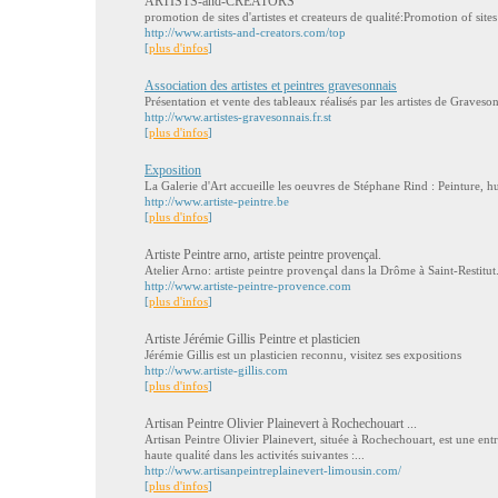
ARTISTS-and-CREATORS
promotion de sites d'artistes et createurs de qualité:Promotion of sites 
http://www.artists-and-creators.com/top
[
plus d'infos
]
Association des artistes et peintres gravesonnais
Présentation et vente des tableaux réalisés par les artistes de Graveso
http://www.artistes-gravesonnais.fr.st
[
plus d'infos
]
Exposition
La Galerie d'Art accueille les oeuvres de Stéphane Rind : Peinture, hui
http://www.artiste-peintre.be
[
plus d'infos
]
Artiste Peintre arno, artiste peintre provençal.
Atelier Arno: artiste peintre provençal dans la Drôme à Saint-Restitut
http://www.artiste-peintre-provence.com
[
plus d'infos
]
Artiste Jérémie Gillis Peintre et plasticien
Jérémie Gillis est un plasticien reconnu, visitez ses expositions
http://www.artiste-gillis.com
[
plus d'infos
]
Artisan Peintre Olivier Plainevert à Rochechouart ...
Artisan Peintre Olivier Plainevert, située à Rochechouart, est une ent
haute qualité dans les activités suivantes :...
http://www.artisanpeintreplainevert-limousin.com/
[
plus d'infos
]