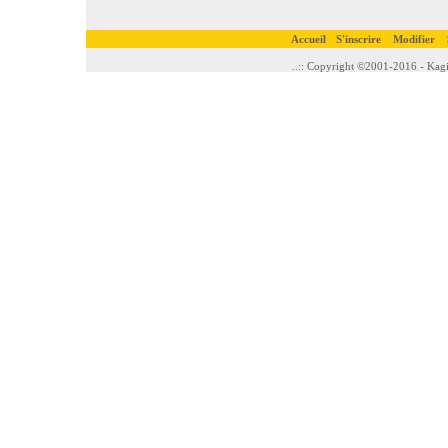
Accueil
S'inscrire
Modifier
..:: Copyright ©2001-2016 - Kagi