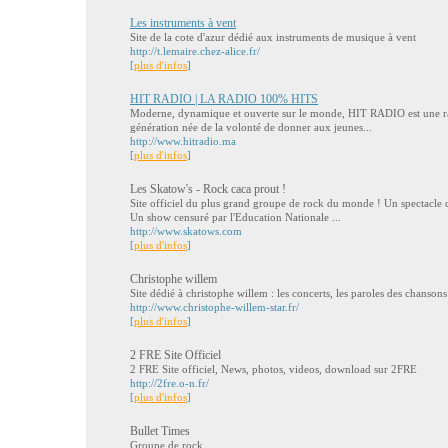
Les instruments à vent
Site de la cote d'azur dédié aux instruments de musique à vent
http://t.lemaire.chez-alice.fr/
[
plus d'infos
]
HIT RADIO | LA RADIO 100% HITS
Moderne, dynamique et ouverte sur le monde, HIT RADIO est une ra
génération née de la volonté de donner aux jeunes...
http://www.hitradio.ma
[
plus d'infos
]
Les Skatow's - Rock caca prout !
Site officiel du plus grand groupe de rock du monde ! Un spectacle 
Un show censuré par l'Education Nationale ...
http://www.skatows.com
[
plus d'infos
]
Christophe willem
Site dédié à christophe willem : les concerts, les paroles des chansons
http://www.christophe-willem-star.fr/
[
plus d'infos
]
2 FRE Site Officiel
2 FRE Site officiel, News, photos, videos, download sur 2FRE
http://2fre.o-n.fr/
[
plus d'infos
]
Bullet Times
Groupe de rock