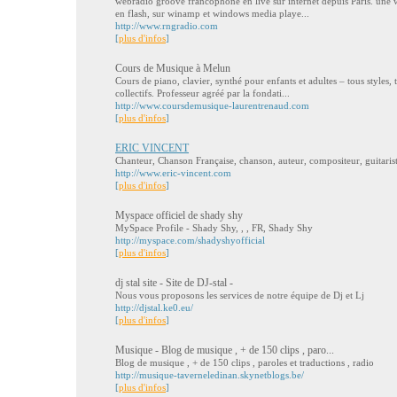
webradio groove francophone en live sur internet depuis Paris. une w
en flash, sur winamp et windows media playe...
http://www.rngradio.com
[
plus d'infos
]
Cours de Musique à Melun
Cours de piano, clavier, synthé pour enfants et adultes – tous styles,
collectifs. Professeur agréé par la fondati...
http://www.coursdemusique-laurentrenaud.com
[
plus d'infos
]
ERIC VINCENT
Chanteur, Chanson Française, chanson, auteur, compositeur, guitarist
http://www.eric-vincent.com
[
plus d'infos
]
Myspace officiel de shady shy
MySpace Profile - Shady Shy, , , FR, Shady Shy
http://myspace.com/shadyshyofficial
[
plus d'infos
]
dj stal site - Site de DJ-stal -
Nous vous proposons les services de notre équipe de Dj et Lj
http://djstal.ke0.eu/
[
plus d'infos
]
Musique - Blog de musique , + de 150 clips , paro...
Blog de musique , + de 150 clips , paroles et traductions , radio
http://musique-taverneledinan.skynetblogs.be/
[
plus d'infos
]