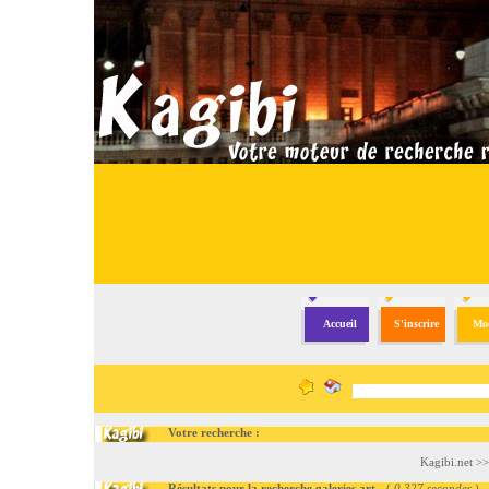
Accueil
S'inscrire
Mod
Votre recherche :
Kagibi.net
>
Résultats pour la recherche galeries art
- (
0.327 secondes
)