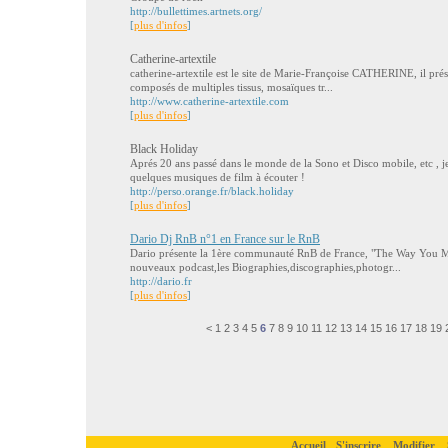
http://bullettimes.artnets.org/
[
plus d'infos
]
Catherine-artextile
catherine-artextile est le site de Marie-Françoise CATHERINE, il prés
composés de multiples tissus, mosaïques tr...
http://www.catherine-artextile.com
[
plus d'infos
]
Black Holiday
Aprés 20 ans passé dans le monde de la Sono et Disco mobile, etc , j
quelques musiques de film à écouter !
http://perso.orange.fr/black.holiday
[
plus d'infos
]
Dario Dj RnB n°1 en France sur le RnB
Dario présente la 1ère communauté RnB de France, "The Way You 
nouveaux podcast,les Biographies,discographies,photogr...
http://dario.fr
[
plus d'infos
]
<
1
2
3
4
5
6
7
8
9
10
11
12
13
14
15
16
17
18
19
Accueil
S'inscrire
Modifier