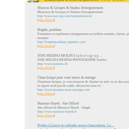
Musicos & Groupes & Studios d'enregistrement
Musiciens & Groupes et Studios d'enregistrement
http://www.root-top.com/topsite/musicos/
[
plus d'infos
]
Brigitte_poublanc
Formation et expérience enseignement accordéon musette, clavier, pi
musique
http://brigittepoublanc.iquebec.com/
[
plus d'infos
]
JOSE MEDINA MOLINA I p h o t o g r a p ...
JOSE MOLINA MEDINA PHOTOGRAPHE Genève
http://www.jomemo.ch
[
plus d'infos
]
Chant lyrique pour votre messe de mariage
Chanteuse lyrique, je vous propose de chanter en solo ou en duo po
la région nord pas-de-calais. découvrez mon ré...
http://www.musique-pour-mariage.com
[
plus d'infos
]
Maxence Hayek - Site Officiel
Site officiel de Maxence Hayek - Single
http://www.maxence-hayek.fr
[
plus d'infos
]
Rythm n Groove la webradio groove francophone. La ...