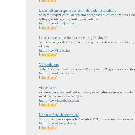
[
plus d'infos
]
Ladesneffous propose des cours de violon à domicil...
www.violonjazz.com Ladesneffous propose des cours de violon à domi
solfège, écriture, composition, sémantique
http://www.violonjazz.com
[
plus d'infos
]
Le forum des collectionneurs de disques vinyles.
Venez echanger des infos, vous renseigner sur des artistes des disco
vinyles.
http://www.vinyles.fr.st
[
plus d'infos
]
Videozik.com
VideoZik.com : Les Clips Vidéos Musicales 100% gratuites et en libr
http://www.videozik.com
[
plus d'infos
]
videoshapes
videoshapes video ambient soundscapes remplissez vos écrans video ar
musique par un artiste français
http://www.videoshapes.com
[
plus d'infos
]
Le site officiel de victor leed
Victor Leed nous a quitté le 3 octobre 1993, une grande voix du roc
http://www.victorleed.com
[
plus d'infos
]