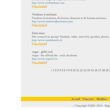
http://www.verdammnis.com
[
plus d'infos
]
Vendeurs d enclumes
Vendeurs d enclumes, de bonnes chansons et de bonnes enclumes
http://www.vendeursdenclumes.com
[
plus d'infos
]
Entre-nous
Site consacré au groupe Vendetta, vidéo, interview, goodies, photos,
http://www.vendettaweb.tk
[
plus d'infos
]
vegas - girlie rock
vegas - the official site - rock chochotte
http://www.vegas.fr.vu
[
plus d'infos
]
<
1
2
3
4
5
6
7
8
9
10
11
12
13
14
15
16
17
18
19
Accueil
S'inscrire
Modifier
..:: Copyright ©2001-2014 - Kagi