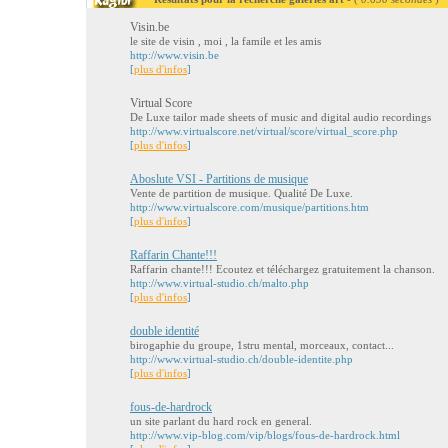
Visin.be
le site de visin , moi , la famile et les amis
http://www.visin.be
[
plus d'infos
]
Virtual Score
De Luxe tailor made sheets of music and digital audio recordings
http://www.virtualscore.net/virtual/score/virtual_score.php
[
plus d'infos
]
Aboslute VSI - Partitions de musique
Vente de partition de musique. Qualité De Luxe.
http://www.virtualscore.com/musique/partitions.htm
[
plus d'infos
]
Raffarin Chante!!!
Raffarin chante!!! Ecoutez et téléchargez gratuitement la chanson.
http://www.virtual-studio.ch/malto.php
[
plus d'infos
]
double identité
birogaphie du groupe, 1stru mental, morceaux, contact...
http://www.virtual-studio.ch/double-identite.php
[
plus d'infos
]
fous-de-hardrock
un site parlant du hard rock en general.
http://www.vip-blog.com/vip/blogs/fous-de-hardrock.html