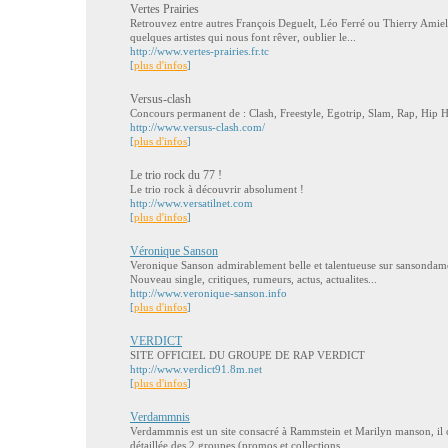
Vertes Prairies
Retrouvez entre autres François Deguelt, Léo Ferré ou Thierry Amiel
quelques artistes qui nous font rêver, oublier le...
http://www.vertes-prairies.fr.tc
[
plus d'infos
]
Versus-clash
Concours permanent de : Clash, Freestyle, Egotrip, Slam, Rap, Hip Hop
http://www.versus-clash.com/
[
plus d'infos
]
Le trio rock du 77 !
Le trio rock à découvrir absolument !
http://www.versatilnet.com
[
plus d'infos
]
Véronique Sanson
Veronique Sanson admirablement belle et talentueuse sur sansondam
Nouveau single, critiques, rumeurs, actus, actualites...
http://www.veronique-sanson.info
[
plus d'infos
]
VERDICT
SITE OFFICIEL DU GROUPE DE RAP VERDICT
http://www.verdict91.8m.net
[
plus d'infos
]
Verdammnis
Verdammnis est un site consacré à Rammstein et Marilyn manson, il 
détaillée des 2 groupes (promos et collections...