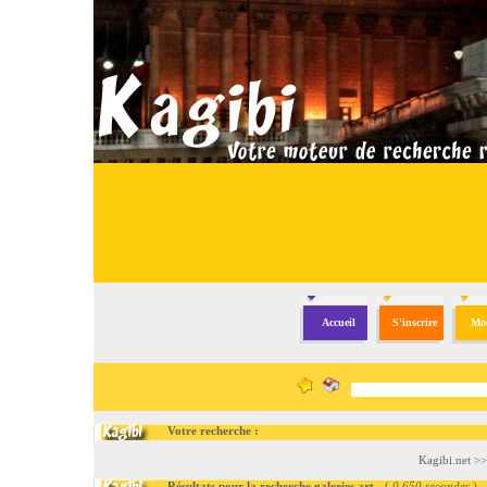
Accueil
S'inscrire
Mod
Votre recherche :
Kagibi.net
>
Résultats pour la recherche galeries art
- (
0.650 secondes
)