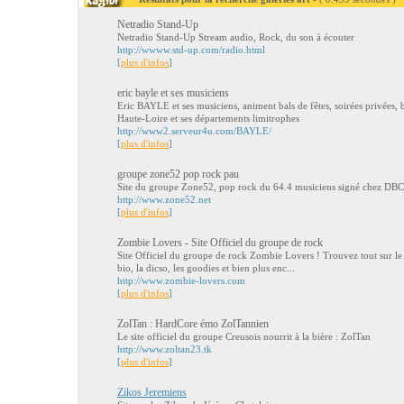
Netradio Stand-Up
Netradio Stand-Up Stream audio, Rock, du son à écouter
http://wwww.std-up.com/radio.html
[
plus d'infos
]
eric bayle et ses musiciens
Eric BAYLE et ses musiciens, animent bals de fêtes, soirées privées, 
Haute-Loire et ses départements limitrophes
http://www2.serveur4u.com/BAYLE/
[
plus d'infos
]
groupe zone52 pop rock pau
Site du groupe Zone52, pop rock du 64.4 musiciens signé chez DBC
http://www.zone52.net
[
plus d'infos
]
Zombie Lovers - Site Officiel du groupe de rock
Site Officiel du groupe de rock Zombie Lovers ! Trouvez tout sur le 
bio, la dicso, les goodies et bien plus enc...
http://www.zombie-lovers.com
[
plus d'infos
]
ZolTan : HardCore émo ZolTannien
Le site officiel du groupe Creusois nourrit à la bière : ZolTan
http://www.zoltan23.tk
[
plus d'infos
]
Zikos Jeremiens