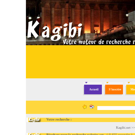
Accueil
S'inscrire
Mod
Votre recherche :
Kagibi.net
>
Résultats pour la recherche galeries art
- (
0.455 secondes
)