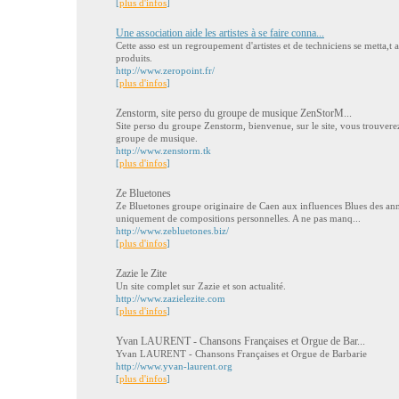
[
plus d'infos
]
Une association aide les artistes à se faire conna...
Cette asso est un regroupement d'artistes et de techniciens se metta,t 
produits.
http://www.zeropoint.fr/
[
plus d'infos
]
Zenstorm, site perso du groupe de musique ZenStorM...
Site perso du groupe Zenstorm, bienvenue, sur le site, vous trouverez
groupe de musique.
http://www.zenstorm.tk
[
plus d'infos
]
Ze Bluetones
Ze Bluetones groupe originaire de Caen aux influences Blues des a
uniquement de compositions personnelles. A ne pas manq...
http://www.zebluetones.biz/
[
plus d'infos
]
Zazie le Zite
Un site complet sur Zazie et son actualité.
http://www.zazielezite.com
[
plus d'infos
]
Yvan LAURENT - Chansons Françaises et Orgue de Bar...
Yvan LAURENT - Chansons Françaises et Orgue de Barbarie
http://www.yvan-laurent.org
[
plus d'infos
]