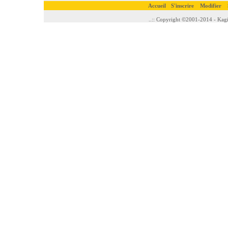
Accueil
S'inscrire
Modifier
..:: Copyright ©2001-2014 - Kagi