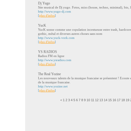
Dj Yugo
Site musical de Dj yugo. Fotos, mixs (house, techno, minimal), bio, l
http://www.yugo-dj.com
[
plus d'infos
]
YucK
YucK sonne comme une copulation incestueuse entre trash, hardcore,
gothic, métal et diverses autres choses sans nom
http://www.yuck-vork.com
[
plus d'infos
]
YS RADIOS
Radios FM en ligne
http://www.ysradios.com
[
plus d'infos
]
The Real Yozine
Les nouveaux talents de la musique francaise se présentent ! Ecoute 
de la musique francaise.
http://www.yozine.net
[
plus d'infos
]
<
1
2
3
4
5
6
7
8
9
10
11
12
13
14
15
16
17
18
19