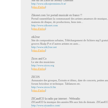
Site sur les Zikos de Jérémy Chatelain
http://www.zikosjeremiens.fr.st/
[
plus d'infos
]
Zikonet.com 1er portail musicale en france !!
Portail rassemblant la communauté des artistes amateurs de musique,
maisons de disque, de productions, liens inte...
http://www.zikonet.com
[
plus d'infos
]
zik2rue
Site de compositions urbaine, Téléchargement de fichiers mp3 gratui
groove.Skalp-P et d’autres artistes en auto...
http://www.zik2rue.net
[
plus d'infos
]
Zicos and Co
Le site des musiciens
http://www.zicos.org
[
plus d'infos
]
ZICOS
Annauaire des groupes, Extraits et démo, date de concerts, petites 
forum bricoleur et technique. Tablatures etc.
http://www.zicos.fr.fm
[
plus d'infos
]
ZICandCO la radio par internet - Webradio
ZICandCO la musique des années 80s aux hits de demain. ZICandC
http://www.zicandco.com/