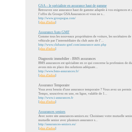
GSA – le spécialiste en assurance haut de gamme
Retrouvez une assurance haut de gamme adaptée à vos exigences et au
l’offre du Groupe GSA Assurances et vous ne s...
http://www.groupegsa.com/
[
plus d'infos
]
Assurance Auto GMF
Comme tous les nouveaux propriétaires de voiture, les sociétaires 
véhicule par l’intermédiaire du club auto de l’...
http://www.clubauto-gmf.com/assurance-auto.php
[
plus d'infos
]
Diagnostic immobilier - BMS assurances
BMS assurances est spécialiste en ce qui concerne la profession de d
avons mis en place des solutions adéquate...
http://www.bms-assurances.fr/
[
plus d'infos
]
Assurance Temporaire
Vous avez besoin d'une assurance temporaire ? Vous avez un permis d
Tempo, souscrivez en une, en ligne, valable de 1...
http://www.i-assurances.fr
[
plus d'infos
]
Assurances seniors
Avec notre site assurances-seniors.eu: Choisissez votre mutuelle seni
mutuelle senior avec plusieurs assurance s...
http://assurances-seniors.eu/
[
plus d'infos
]