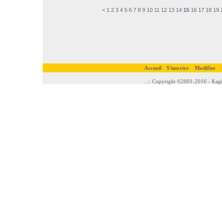
<
1
2
3
4
5
6
7
8
9
10
11
12
13
14
15
16
17
18
19
Accueil
S'inscrire
Modifier
..:: Copyright ©2001-2016 - Kagi