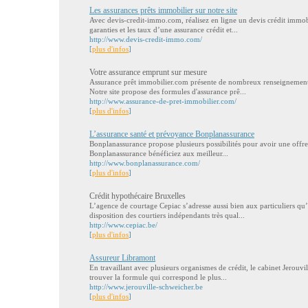
Les assurances prêts immobilier sur notre site
Avec devis-credit-immo.com, réalisez en ligne un devis crédit immobi
garanties et les taux d’une assurance crédit et...
http://www.devis-credit-immo.com/
[
plus d'infos
]
Votre assurance emprunt sur mesure
Assurance prêt immobilier.com présente de nombreux renseignements
Notre site propose des formules d'assurance prê...
http://www.assurance-de-pret-immobilier.com/
[
plus d'infos
]
L’assurance santé et prévoyance Bonplanassurance
Bonplanassurance propose plusieurs possibilités pour avoir une offre
Bonplanassurance bénéficiez aux meilleur...
http://www.bonplanassurance.com/
[
plus d'infos
]
Crédit hypothécaire Bruxelles
L’agence de courtage Cepiac s’adresse aussi bien aux particuliers qu’
disposition des courtiers indépendants très qual...
http://www.cepiac.be/
[
plus d'infos
]
Assureur Libramont
En travaillant avec plusieurs organismes de crédit, le cabinet Jerouv
trouver la formule qui correspond le plus...
http://www.jerouville-schweicher.be
[
plus d'infos
]