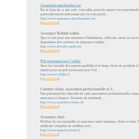
Assurance-marchandise.net
Par le biais de ce site web, vous allez pouvoir assurer vos marchandis
particulièrement intéressant qui va vous perm...
http://www.assurance-marchandise.net/
[
plus d'infos
]
Assurance Brabant wallon
Que ce soit pour une assurance d'habitation, véhicule, santé ou enc
disposition des courtiers en assurance indépe...
http://www.dewals-camby.be
[
plus d'infos
]
Prêt personnel avec Cofidis
Avec les conseils des experts qualifiés et le large choix de produits 
optent pour un prêt personnel avec Cof...
http://www.cofidis.fr
[
plus d'infos
]
Courtiers réunis: association professionnelle en S...
Site présentant les objectifs de cette association professionnelle rom
assurance et finance. Garantie de standards ...
http://www.courtiers-reunis.ch
[
plus d'infos
]
Assurance chien
Profitez de nos mutuelles et assurance santé animaux, chien et chat.
médicale complète au meilleur prix.
http://www.tassurtonchien.fr
[
plus d'infos
]