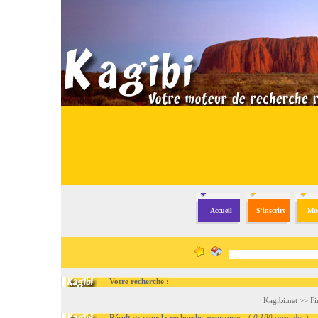
Accueil
S'inscrire
Mod
Votre recherche :
Kagibi.net
>>
Fi
Résultats pour la recherche assurances
- (
0.180 secondes
)