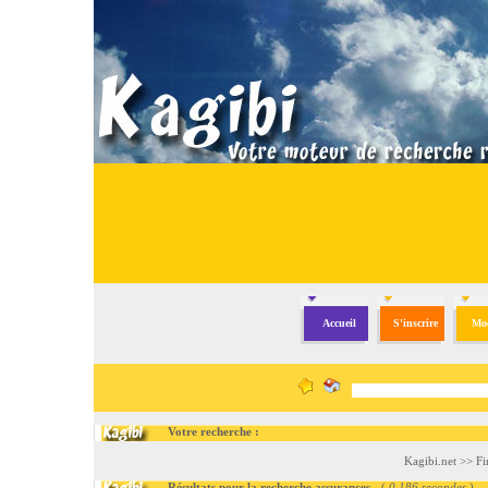
Accueil
S'inscrire
Mod
Votre recherche :
Kagibi.net
>>
Fi
Résultats pour la recherche assurances
- (
0.186 secondes
)