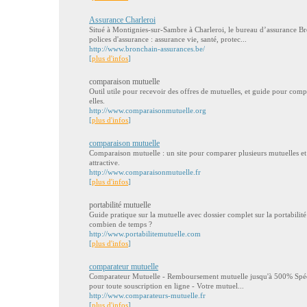
Assurance Charleroi
Situé à Montignies-sur-Sambre à Charleroi, le bureau d’assurance B
polices d'assurance : assurance vie, santé, protec...
http://www.bronchain-assurances.be/
[
plus d'infos
]
comparaison mutuelle
Outil utile pour recevoir des offres de mutuelles, et guide pour comp
elles.
http://www.comparaisonmutuelle.org
[
plus d'infos
]
comparaison mutuelle
Comparaison mutuelle : un site pour comparer plusieurs mutuelles et
attractive.
http://www.comparaisonmutuelle.fr
[
plus d'infos
]
portabilité mutuelle
Guide pratique sur la mutuelle avec dossier complet sur la portabilité
combien de temps ?
http://www.portabilitemutuelle.com
[
plus d'infos
]
comparateur mutuelle
Comparateur Mutuelle - Remboursement mutuelle jusqu'à 500% Spécia
pour toute souscription en ligne - Votre mutuel...
http://www.comparateurs-mutuelle.fr
[
plus d'infos
]