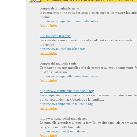
comparateur mutuelle sante
le comparateur : ne vous deplacez plus en agence, comparez les tarifs
internet
http://www.comparateurdemutuellesante.com
[
plus d'infos
]
une mutuelle pas cher
Garantir de bonnes prestations tout en offrant aux adherents un tarif
mutuelle ?
http://www.mutuellepascher.com
[
plus d'infos
]
comparatif mutuelle santé
Comparer plusieurs mutelles afin de proteger au mieux toute votre f
ou d'hospitalisation
http://www.comparatif-mutuelle-sante.net
[
plus d'infos
]
http://www.comparateur-mutuelle.org
Un comparateur de mutuelle : une aide precieuse pour faire le meille
qui correspondent aux besoins de la famille...
http://www.comparateur-mutuelle.org
[
plus d'infos
]
http://www.mutuellefamiliale.net
La mutuelle s'etendant a toute la famille, est dite familiale et des av
ce type de mutuelle familiale.
http://www.mutuellefamiliale.net
[
plus d'infos
]