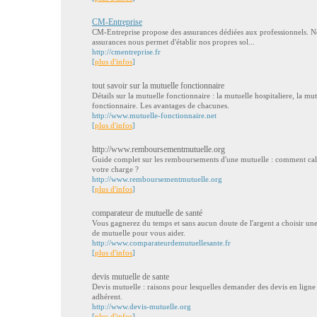
CM-Entreprise
CM-Entreprise propose des assurances dédiées aux professionnels. N
assurances nous permet d'établir nos propres sol...
http://cmentreprise.fr
[
plus d'infos
]
tout savoir sur la mutuelle fonctionnaire
Détails sur la mutuelle fonctionnaire : la mutuelle hospitaliere, la mutu
fonctionnaire. Les avantages de chacunes.
http://www.mutuelle-fonctionnaire.net
[
plus d'infos
]
http://www.remboursementmutuelle.org
Guide complet sur les remboursements d'une mutuelle : comment calcul
votre charge ?
http://www.remboursementmutuelle.org
[
plus d'infos
]
comparateur de mutuelle de santé
Vous gagnerez du temps et sans aucun doute de l'argent a choisir un
de mutuelle pour vous aider.
http://www.comparateurdemutuellesante.fr
[
plus d'infos
]
devis mutuelle de sante
Devis mutuelle : raisons pour lesquelles demander des devis en ligne
adhérent.
http://www.devis-mutuelle.org
[
plus d'infos
]