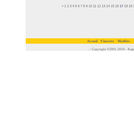
<
1
2
3
4
5
6
7
8
9
10
11
12
13
14
15
16
17
18
19
Accueil
S'inscrire
Modifier
..:: Copyright ©2001-2016 - Kagi