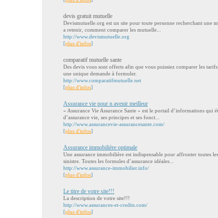
devis gratuit mutuelle
Devismutuelle.org est un site pour toute personne recherchant une mutu
a retenir, comment comparer les mutuelle...
http://www.devismutuelle.org
[
plus d'infos
]
comparatif mutuelle sante
Des devis vous sont offerts afin que vous puissiez comparer les tarifs
une unique demande à formuler.
http://www.comparatifmutuelle.net
[
plus d'infos
]
Assurance vie pour n avenir meilleur
« Assurance Vie Assurance Sante » est le portail d’informations qui ét
d’assurance vie, ses principes et ses fonct...
http://www.assurancevie-assurancesante.com/
[
plus d'infos
]
Assurance immobilière optimale
Une assurance immobilière est indispensable pour affronter toutes l
sinistre. Toutes les formules d’assurance idéales...
http://www.assurance-immobilier.info/
[
plus d'infos
]
Le titre de votre site!!!
La description de votre site!!!
http://www.assurances-et-credits.com/
[
plus d'infos
]