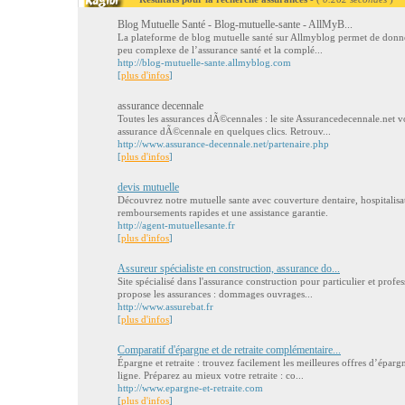
Blog Mutuelle Santé - Blog-mutuelle-sante - AllMyB...
La plateforme de blog mutuelle santé sur Allmyblog permet de donne
peu complexe de l’assurance santé et la complé...
http://blog-mutuelle-sante.allmyblog.com
[
plus d'infos
]
assurance decennale
Toutes les assurances dÃ©cennales : le site Assurancedecennale.net v
assurance dÃ©cennale en quelques clics. Retrouv...
http://www.assurance-decennale.net/partenaire.php
[
plus d'infos
]
devis mutuelle
Découvrez notre mutuelle sante avec couverture dentaire, hospitalisa
remboursements rapides et une assistance garantie.
http://agent-mutuellesante.fr
[
plus d'infos
]
Assureur spécialiste en construction, assurance do...
Site spécialisé dans l'assurance construction pour particulier et profes
propose les assurances : dommages ouvrages...
http://www.assurebat.fr
[
plus d'infos
]
Comparatif d'épargne et de retraite complémentaire...
Épargne et retraite : trouvez facilement les meilleures offres d’éparg
ligne. Préparez au mieux votre retraite : co...
http://www.epargne-et-retraite.com
[
plus d'infos
]