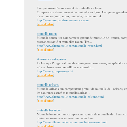
Comparaison d'assurance et de mutuelle en ligne
Comparaison d'assurance et de mutuelle en ligne. Comparez gratuitem
d'assurances (auto, moto, mutuelle, habitation, vi...
http://www.comparaison-assurance.com
[
plus d'infos
]
mutuelle rouen
Mutuelle rouen :un comparateur gratuit de mutuelle de : rouen, compar
assurances santé et mutuelles rouen. Tro...
http://www.clicmutuelle.com/mutuelle-rouen.html
[
plus d'infos
]
Assurance entreprises
Le Groupe Rouge, cabinet de courtage en assurances, est spécialiste 
20 ans. Nous vous conseillons et consulto...
http://www.grouperouge.fr/
[
plus d'infos
]
mutuelle orleans
Mutuelle orleans :un comparateur gratuit de mutuelle de : orleans, com
les assurances santé et mutuelles orlean...
http://www.clicmutuelle.com/mutuelle-orleans.html
[
plus d'infos
]
mutuelle besancon
Mutuelle besancon :un comparateur gratuit de mutuelle de : besancon,
toutes les assurances santé et mutuelles besa...
http://www.clicmutuelle.com/mutuelle-besancon.html
[
plus d'infos
]