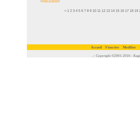
[
plus d'infos
]
<
1
2
3
4
5
6
7
8
9
10
11
12
13
14
15
16
17
18
19
Accueil
S'inscrire
Modifier
..:: Copyright ©2001-2016 - Kagi