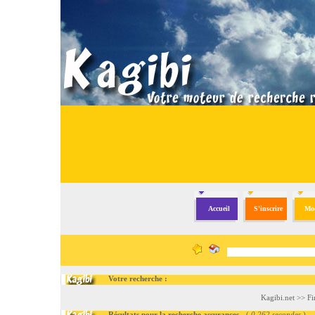
Accueil
S'inscrire
Mod
Votre recherche :
Kagibi.net
>>
Fi
Résultats pour la recherche assurances
- (
0.262 secondes
)