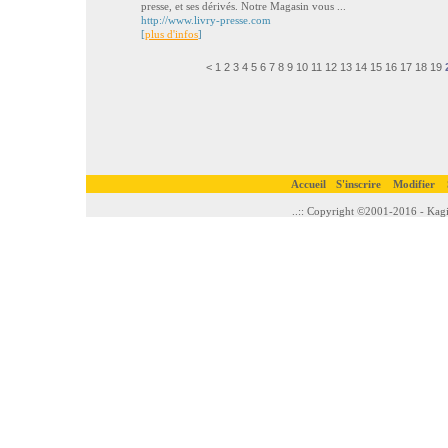
presse, et ses dérivés. Notre Magasin vous ...
http://www.livry-presse.com
[
plus d'infos
]
<
1
2
3
4
5
6
7
8
9
10
11
12
13
14
15
16
17
18
19
Accueil
S'inscrire
Modifier
..:: Copyright ©2001-2016 - Kagi