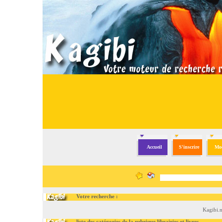
Accueil
S'inscrire
Mod
Votre recherche :
Kagibi.n
liste des catégories de la rubrique librairies et livres