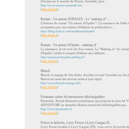
d'écrans sur le monde de Naruto. Actualité, jeux...
http://www.naruto-uzumaki.net
[
plus d'infos
]
Roman : Un amour d'OPALES - Le "making of"...
L'histoire du roman "Un amour d'Opales" ! La naissance de l'idée d
acceptation par une maison d'éditions sa publication e...
http://blog.ifrance.com/unamourdopales/
[
plus d'infos
]
Roman : Un amour d'Opales - making of
La naissance, la vie et la fin d'un roman. Le "Making of" du ro
d'Opales" publié à compté d'éditeur aux éditions ...
http://unamourdopales.artblog.fr/
[
plus d'infos
]
Bleach
Bleach, le manga de Tite Kubo. Accèdez à toute l'actualité sur les j
Retrouvez aussi des movies mises à jour régul...
http://www.bleach-manga.info
[
plus d'infos
]
Pixatomic-séries bd interactives télechargeables
Pixatomic: Portail dhistoires numériques qui propose la séri
ADVENTURE en épisodes illustrés interactifs téléchargables par...
http://www.pixatomic.fr
[
plus d'infos
]
Presse et dérivées, Livry Presse à Livry Gargan (9...
Livry Presse localisé à Livry Gargan (93), vous ouvre les portes de