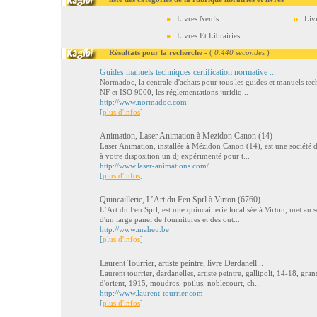
Livres Neufs
Liv
Livres Et Librairies
Résultats pour la recherche
- (
0.440 secondes
)
Guides manuels techniques certification normative ...
Normadoc, la centrale d'achats pour tous les guides et manuels tec
NF et ISO 9000, les réglementations juridiq...
http://www.normadoc.com
[
plus d'infos
]
Animation, Laser Animation à Mezidon Canon (14)
Laser Animation, installée à Mézidon Canon (14), est une société d
à votre disposition un dj expérimenté pour t...
http://www.laser-animations.com/
[
plus d'infos
]
Quincaillerie, L’Art du Feu Sprl à Virton (6760)
L’Art du Feu Sprl, est une quincaillerie localisée à Virton, met au s
d'un large panel de fournitures et des out...
http://www.maheu.be
[
plus d'infos
]
Laurent Tourrier, artiste peintre, livre Dardanell...
Laurent tourrier, dardanelles, artiste peintre, gallipoli, 14-18, g
d'orient, 1915, moudros, poilus, noblecourt, ch...
http://www.laurent-tourrier.com
[
plus d'infos
]