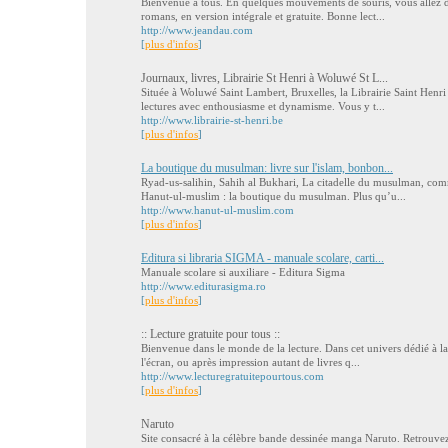
Bienvenue à tous. En quelques mouvements de souris, vous allez d
romans, en version intégrale et gratuite. Bonne lect...
http://www.jeandau.com
[
plus d'infos
]
Journaux, livres, Librairie St Henri à Woluwé St L...
Située à Woluwé Saint Lambert, Bruxelles, la Librairie Saint Hen
lectures avec enthousiasme et dynamisme. Vous y t...
http://www.librairie-st-henri.be
[
plus d'infos
]
La boutique du musulman: livre sur l'islam, bonbon...
Ryad-us-salihin, Sahih al Bukhari, La citadelle du musulman, comm
Hanut-ul-muslim : la boutique du musulman. Plus qu’u...
http://www.hanut-ul-muslim.com
[
plus d'infos
]
Editura si libraria SIGMA - manuale scolare, carti...
Manuale scolare si auxiliare - Editura Sigma
http://www.editurasigma.ro
[
plus d'infos
]
:: Lecture gratuite pour tous ::
Bienvenue dans le monde de la lecture. Dans cet univers dédié à la 
l'écran, ou après impression autant de livres q...
http://www.lecturegratuitepourtous.com
[
plus d'infos
]
Naruto
Site consacré à la célèbre bande dessinée manga Naruto. Retrouvez