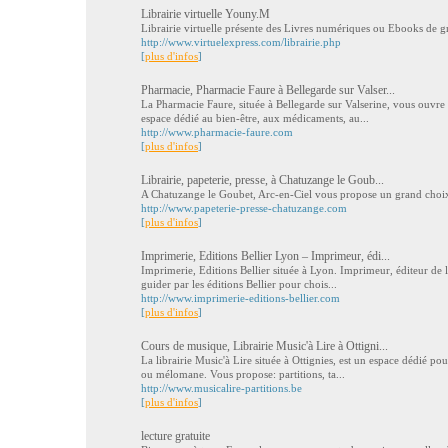
Librairie virtuelle Youny.M
Librairie virtuelle présente des Livres numériques ou Ebooks de g
http://www.virtuelexpress.com/librairie.php
[
plus d'infos
]
Pharmacie, Pharmacie Faure à Bellegarde sur Valser...
La Pharmacie Faure, située à Bellegarde sur Valserine, vous ouvre 
espace dédié au bien-être, aux médicaments, au...
http://www.pharmacie-faure.com
[
plus d'infos
]
Librairie, papeterie, presse, à Chatuzange le Goub...
A Chatuzange le Goubet, Arc-en-Ciel vous propose un grand choix d'
http://www.papeterie-presse-chatuzange.com
[
plus d'infos
]
Imprimerie, Editions Bellier Lyon – Imprimeur, édi...
Imprimerie, Editions Bellier située à Lyon. Imprimeur, éditeur de l
guider par les éditions Bellier pour chois...
http://www.imprimerie-editions-bellier.com
[
plus d'infos
]
Cours de musique, Librairie Music'à Lire à Ottigni...
La librairie Music'à Lire située à Ottignies, est un espace dédié po
ou mélomane. Vous propose: partitions, ta...
http://www.musicalire-partitions.be
[
plus d'infos
]
lecture gratuite