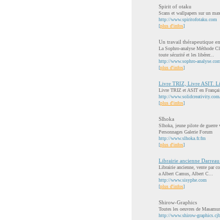
Spirit of otaku
Scans et wallpapers sur un ma
http://www.spiritofotaku.com
[
plus d'infos
]
Un travail thérapeutique en
La Sophro-analyse Méthode Cla
toute sécurité et les libérer...
http://www.sophro-analyse.co
[
plus d'infos
]
Livre TRIZ, Livre ASIT. Li
Livre TRIZ et ASIT en Français.
http://www.solidcreativity.com
[
plus d'infos
]
Slhoka
Slhoka, jeune pilote de guerre 
Personnages Galerie Forum
http://www.slhoka.fr.fm
[
plus d'infos
]
Librairie ancienne Darreau et
Librairie ancienne, vente par co
a Albert Camus, Albert C...
http://www.sisyphe.com
[
plus d'infos
]
Shirow-Graphics
Toutes les oeuvres de Masamu
http://www.shirow-graphics.cjb