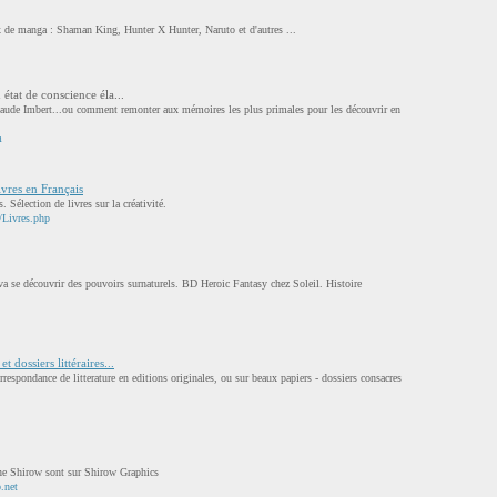
x de manga : Shaman King, Hunter X Hunter, Naruto et d'autres ...
 état de conscience éla...
ude Imbert...ou comment remonter aux mémoires les plus primales pour les découvrir en
m
vres en Français
 Sélection de livres sur la créativité.
/Livres.php
va se découvrir des pouvoirs surnaturels. BD Heroic Fantasy chez Soleil. Histoire
 dossiers littéraires...
rrespondance de litterature en editions originales, ou sur beaux papiers - dossiers consacres
ne Shirow sont sur Shirow Graphics
.net