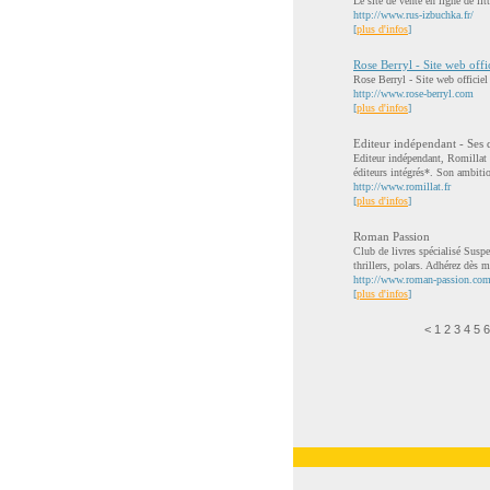
Le site de vente en ligne de lit
http://www.rus-izbuchka.fr/
[
plus d'infos
]
Rose Berryl - Site web offi
Rose Berryl - Site web officiel
http://www.rose-berryl.com
[
plus d'infos
]
Editeur indépendant - Ses d
Editeur indépendant, Romillat 
éditeurs intégrés*. Son ambitio
http://www.romillat.fr
[
plus d'infos
]
Roman Passion
Club de livres spécialisé Susp
thrillers, polars. Adhérez dès m
http://www.roman-passion.co
[
plus d'infos
]
<
1
2
3
4
5
6