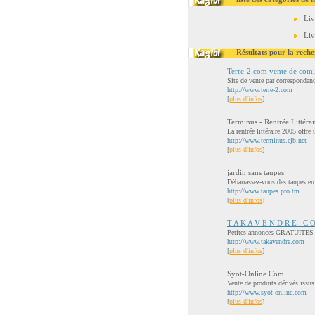
Liv
Liv
Résultats pour la reche
Terre-2.com vente de comi
Site de vente par correspondanc
http://www.terre-2.com
[
plus d'infos
]
Terminus - Rentrée Littéra
La rentrée littéraire 2005 offre
http://www.terminus.cjb.net
[
plus d'infos
]
jardin sans taupes
Débarrassez-vous des taupes en
http://www.taupes.pro.tm
[
plus d'infos
]
T A K A V E N D R E . C
Petites annonces GRATUITES a
http://www.takavendre.com
[
plus d'infos
]
Syot-Online.Com
Vente de produits dérivés issus
http://www.syot-online.com
[
plus d'infos
]