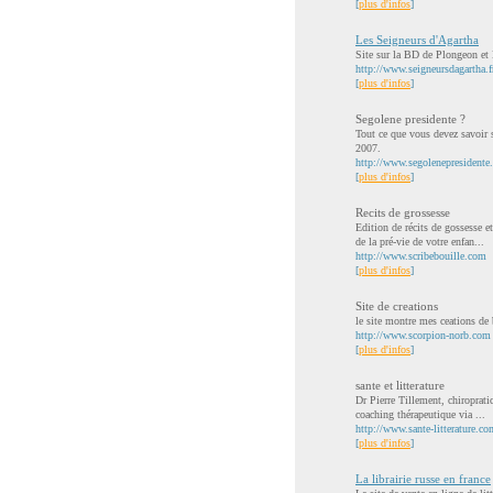
[
plus d'infos
]
Les Seigneurs d'Agartha
Site sur la BD de Plongeon et B
http://www.seigneursdagartha.fr
[
plus d'infos
]
Segolene presidente ?
Tout ce que vous devez savoir s
2007.
http://www.segolenepresidente.
[
plus d'infos
]
Recits de grossesse
Edition de récits de gossesse e
de la pré-vie de votre enfan...
http://www.scribebouille.com
[
plus d'infos
]
Site de creations
le site montre mes ceations de 
http://www.scorpion-norb.com
[
plus d'infos
]
sante et litterature
Dr Pierre Tillement, chiroprati
coaching thérapeutique via ...
http://www.sante-litterature.co
[
plus d'infos
]
La librairie russe en france