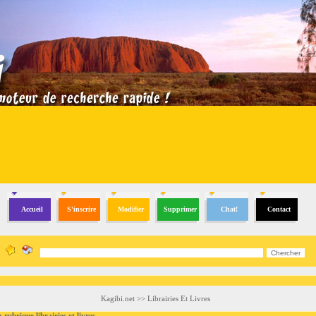
Accueil
S'inscrire
Modifier
Supprimer
Chat!
Contact
Kagibi.net
>>
Librairies Et Livres
rique librairies et livres