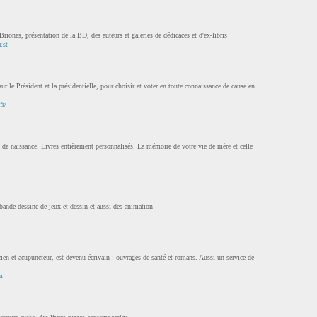
riones, présentation de la BD, des auteurs et galeries de dédicaces et d'ex-libris
.st
ur le Président et la présidentielle, pour choisir et voter en toute connaissance de cause en
fr/
t de naissance. Livres entièrement personnalisés. La mémoire de votre vie de mère et celle
bande dessine de jeux et dessin et aussi des animation
cien et acupuncteur, est devenu écrivain : ouvrages de santé et romans. Aussi un service de
m