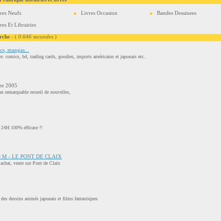
res Neufs
Livres Occasion
Bandes Dessinees
res Et Librairies
rche
- (
0.646 secondes
)
cs, mangas...
e: comics, bd, trading cards, goodies, imports américains et japonais etc..
ire 2005
 un remarquable recueil de nouvelles,
 24H 100% efficace !!
 O M - LE PONT DE CLAIX
chat, vente sur Pont de Claix
 des dessins animés japonais et films fantastiques