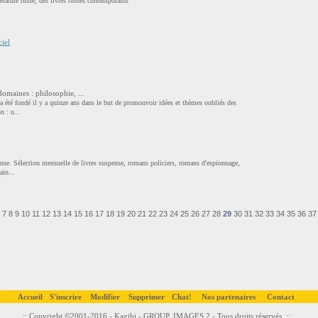
terature russe, des livres russes contemporains
ciel
omaines : philosophie, ...
a été fondé il y a quinze ans dans le but de promouvoir idées et thèmes oubliés des
n : u...
ense. Sélection mensuelle de livres suspense, romans policiers, romans d'espionnage,
ain...
m
7
8
9
10
11
12
13
14
15
16
17
18
19
20
21
22
23
24
25
26
27
28
29
30
31
32
33
34
35
36
37
Accueil
S'inscrire
Modifier
Supprimer
Chat!
Nos partenaires
Contact
..:: Copyright ©2001-2016 - Kagibi -
GROUP. IMAGES 2
- Tous droits réservés. ::..