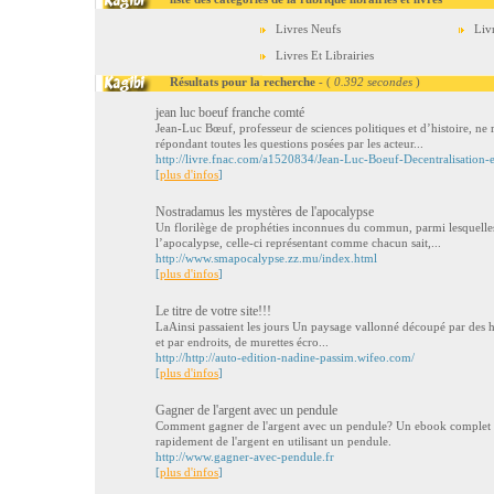
Livres Neufs
Liv
Livres Et Librairies
Résultats pour la recherche
- (
0.392 secondes
)
jean luc boeuf franche comté
Jean-Luc Bœuf, professeur de sciences politiques et d’histoire, ne 
répondant toutes les questions posées par les acteur...
http://livre.fnac.com/a1520834/Jean-Luc-Boeuf-Decentralisation-e
[
plus d'infos
]
Nostradamus les mystères de l'apocalypse
Un florilège de prophéties inconnues du commun, parmi lesquelles
l’apocalypse, celle-ci représentant comme chacun sait,...
http://www.smapocalypse.zz.mu/index.html
[
plus d'infos
]
Le titre de votre site!!!
LaAinsi passaient les jours Un paysage vallonné découpé par des ha
et par endroits, de murettes écro...
http://http://auto-edition-nadine-passim.wifeo.com/
[
plus d'infos
]
Gagner de l'argent avec un pendule
Comment gagner de l'argent avec un pendule? Un ebook complet 
rapidement de l'argent en utilisant un pendule.
http://www.gagner-avec-pendule.fr
[
plus d'infos
]