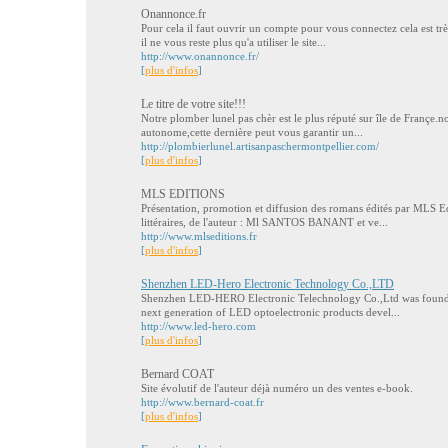
Onannonce.fr
Pour cela il faut ouvrir un compte pour vous connectez cela est trè
il ne vous reste plus qu'a utiliser le site...
http://www.onannonce.fr/
[
plus d'infos
]
Le titre de votre site!!!
Notre plomber lunel pas chèr est le plus réputé sur île de Françe.n
autonome,cette dernière peut vous garantir un...
http://plombierlunel.artisanpaschermontpellier.com/
[
plus d'infos
]
MLS EDITIONS
Présentation, promotion et diffusion des romans édités par MLS Edi
littéraires, de l'auteur : Ml SANTOS BANANT et ve...
http://www.mlseditions.fr
[
plus d'infos
]
Shenzhen LED-Hero Electronic Technology Co.,LTD
Shenzhen LED-HERO Electronic Telechnology Co.,Ltd was found i
next generation of LED optoelectronic products devel...
http://www.led-hero.com
[
plus d'infos
]
Bernard COAT
Site évolutif de l'auteur déjà numéro un des ventes e-book.
http://www.bernard-coat.fr
[
plus d'infos
]