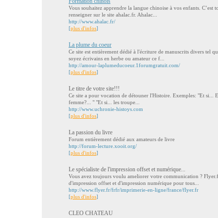
Formation chinois
Vous souhaitez apprendre la langue chinoise à vos enfants. C’est tout
renseigner sur le site ahalac.fr. Ahalac...
http://www.ahalac.fr/
[
plus d'infos
]
La plume du coeur
Ce site est entièrement dédié à l'écriture de manuscrits divers tel 
soyez écrivains en herbe ou amateur ce f...
http://amour-laplumeducoeur.1forumgratuit.com/
[
plus d'infos
]
Le titre de votre site!!!
Ce site a pour vocation de détouner l'Histoire. Exemples: "Et si... E
femme?... " "Et si... les troupe...
http://www.uchronie-histoys.com
[
plus d'infos
]
La passion du livre
Forum entièrement dédié aux amateurs de livre
http://forum-lecture.xooit.org/
[
plus d'infos
]
Le spécialiste de l'impression offset et numérique...
Vous avez toujours voulu ameliorer votre communication ? Flyer.f
d'impression offset et d'impression numérique pour tous...
http://www.flyer.fr/frfr/imprimerie-en-ligne/france/flyer.fr
[
plus d'infos
]
CLEO CHATEAU