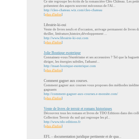
Ce site regroupe les écrits de la romancière Cléo Château. Les petite
présentent des aspects souvent méconnus de l'Al...
http://cleo-chateau.wix.com/cleo-chateau
[
plus d'infos
]
Librairie-ki-oui
Vente de livres neufs et d'occasion, arrivage permanent de livres d
thriller, littérature,histoire,développement ...
http://www.librairie-ki-oui.com
[
plus d'infos
]
Jolie Boutique esoterique
Connaissez-vous l'ésotérisme et ses accessoires ? Tel que la baguet
diriger, les énergies subtiles, l'athamé...
http://maat-boutique-esoterique.com
[
plus d'infos
]
Comment gagner aux courses.
Comment gagner aux courses vous proposes des méthodes inédites
gagnants
http://comment-gagner-aux-courses.e-monsite.com/
[
plus d'infos
]
Vente de livres de terroir et romans historiques
Découvrez tous les romans et livres de TDO Editions dans des collec
Collection Terroir du sud qui regroupe les pl...
http://www.tdo-editions.fr
[
plus d'infos
]
EFL – documentation juridique pertinente et de qua...