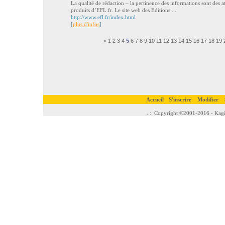
La qualité de rédaction – la pertinence des informations sont des ato
produits d’EFL.fr. Le site web des Editions ...
http://www.efl.fr/index.html
[
plus d'infos
]
<
1
2
3
4
5
6
7
8
9
10
11
12
13
14
15
16
17
18
19
Accueil
S'inscrire
Modifier
..:: Copyright ©2001-2016 - Kagi