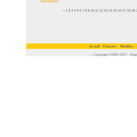
[
plus d'infos
]
<
1
2
3
4
5
6
7
8
9
10
11
12
13
14
15
16
17
18
19
Accueil
S'inscrire
Modifier
..:: Copyright ©2001-2017 - Kagi