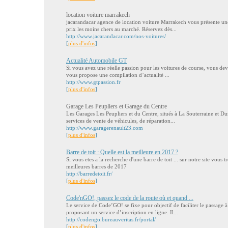
location voiture marrakech
jacarandacar agence de location voiture Marrakech vous présente une
prix les moins chers au marché. Réservez dès...
http://www.jacarandacar.com/nos-voitures/
[
plus d'infos
]
Actualité Automobile GT
Si vous avez une réelle passion pour les voitures de course, vous de
vous propose une compilation d’actualité ...
http://www.gtpassion.fr
[
plus d'infos
]
Garage Les Peupliers et Garage du Centre
Les Garages Les Peupliers et du Centre, situés à La Souterraine et Du
services de vente de véhicules, de réparation...
http://www.garagerenault23.com
[
plus d'infos
]
Barre de toit : Quelle est la meilleure en 2017 ?
Si vous etes a la recherche d'une barre de toit ... sur notre site vous tr
meilleures barres de 2017
http://barredetoit.fr/
[
plus d'infos
]
Code'nGO!, passez le code de la route où et quand ...
Le service de Code’GO! se fixe pour objectif de faciliter le passage 
proposant un service d’inscription en ligne. Il...
http://codengo.bureauveritas.fr/portal/
[
plus d'infos
]