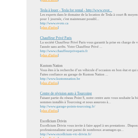
Tesla à louer - Tesla for rental - http://www.evot...
Les experts dans le domaine de la location de Tesla à court & moyen
pour 1 journée, c'est maintenant possibl...
http://www.evoto.ca
[
plus d'infos
]
Chauffeur Privé Paris
La société Chauffeur Privé Paris vous garantit la prise en charge de vo
l'année sans arrêts. Votre Chauffeur Privé ...
http://www.chauffeurpriveparis.fr
[
plus d'infos
]
Kustom Nation
Vous êtes à la recherche d’un véhicule d’occasion en bon état et qui
Faites confiance au garage de Kustom Nation ...
http://www.kustomnation.be
[
plus d'infos
]
Centre de révision auto à Tourcoing
Faisant partie du réseau Point S, notre centre auto vous souhaite la 
sommes installés à Tourcoing et nous assurons à...
http://www.garage-points-tourcoing.fr/
[
plus d'infos
]
Excellcium Drivin
Excellcium Drivin vous invite à faire appel à ses prestations . Disponib
professionnalisme sont parmi de nombreux avantages qu...
http://www.excellcium-vtc-drivin.fr/