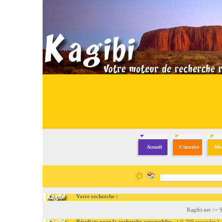
Accueil
S'inscrire
Mod
Votre recherche :
Kagibi.net
>>
S
Résultats pour la recherche automobiles
- (
0.299 secondes
)