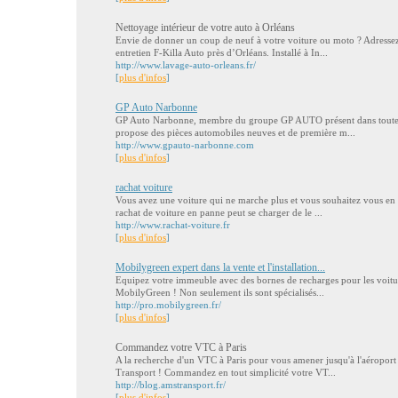
Nettoyage intérieur de votre auto à Orléans
Envie de donner un coup de neuf à votre voiture ou moto ? Adressez
entretien F-Killa Auto près d’Orléans. Installé à In...
http://www.lavage-auto-orleans.fr/
[
plus d'infos
]
GP Auto Narbonne
GP Auto Narbonne, membre du groupe GP AUTO présent dans toute la
propose des pièces automobiles neuves et de première m...
http://www.gpauto-narbonne.com
[
plus d'infos
]
rachat voiture
Vous avez une voiture qui ne marche plus et vous souhaitez vous en 
rachat de voiture en panne peut se charger de le ...
http://www.rachat-voiture.fr
[
plus d'infos
]
Mobilygreen expert dans la vente et l'installation...
Equipez votre immeuble avec des bornes de recharges pour les voitur
MobilyGreen ! Non seulement ils sont spécialisés...
http://pro.mobilygreen.fr/
[
plus d'infos
]
Commandez votre VTC à Paris
A la recherche d'un VTC à Paris pour vous amener jusqu'à l'aéroport
Transport ! Commandez en tout simplicité votre VT...
http://blog.amstransport.fr/
[
plus d'infos
]