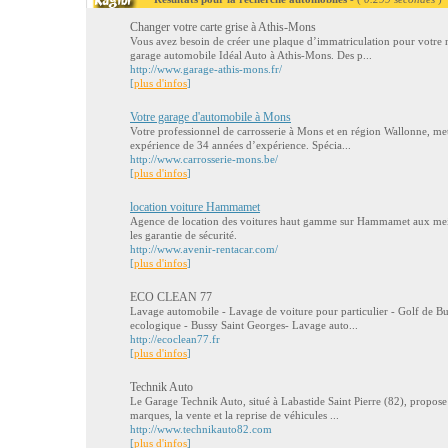
Changer votre carte grise à Athis-Mons
Vous avez besoin de créer une plaque d’immatriculation pour votre 
garage automobile Idéal Auto à Athis-Mons. Des p...
http://www.garage-athis-mons.fr/
[
plus d'infos
]
Votre garage d'automobile à Mons
Votre professionnel de carrosserie à Mons et en région Wallonne, met 
expérience de 34 années d’expérience. Spécia...
http://www.carrosserie-mons.be/
[
plus d'infos
]
location voiture Hammamet
Agence de location des voitures haut gamme sur Hammamet aux meille
les garantie de sécurité.
http://www.avenir-rentacar.com/
[
plus d'infos
]
ECO CLEAN 77
Lavage automobile - Lavage de voiture pour particulier - Golf de B
ecologique - Bussy Saint Georges- Lavage auto...
http://ecoclean77.fr
[
plus d'infos
]
Technik Auto
Le Garage Technik Auto, situé à Labastide Saint Pierre (82), propose 
marques, la vente et la reprise de véhicules ...
http://www.technikauto82.com
[
plus d'infos
]