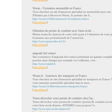
Wooto - Formation automobile en France
Vous cherchez un site d'annonces spécialisé en automobile pour une 
N'hésitez pas à découvrir Wooto, le premier site d...
http://wooto.fr/filtre/annonces-formations-france
[
plus d'infos
]
Obtention du permis de conduire avec l'auto-école ...
Mettez toutes les chances de votre côté quant à l’obtention de votre 
formation aux professionnels de l’autoécole...
http://www.autoecoles-ecf.fr/
[
plus d'infos
]
ampoule led voiture
Site ecommerce d'ampoule led voiture présentant un gamme complèt
pourrez ainsi changer par exemple vos veilleuses, votr...
http://www.topled.fr
[
plus d'infos
]
Wooto.fr - Annonces des transports en France
Vous cherchez un site d'annonces spécialisé en transports en France
votre annuaire automobile spécialisé dans le mon...
http://wooto.fr/filtre/annonces-transports-france
[
plus d'infos
]
Venez décrocher votre permis de conduire chez l'au...
Venez décrocher votre permis de conduire (permis B, conduite acco
votre Auto-école Antares. ANTARES vous propose l’e...
http://www.auto-ecole-antares.fr/