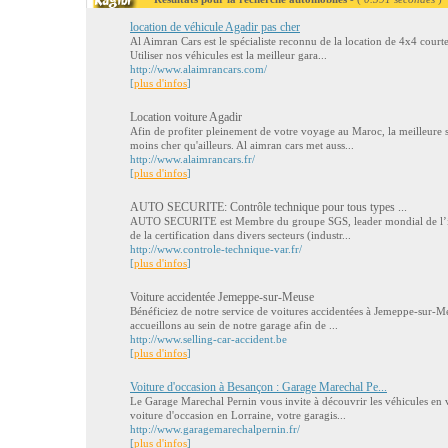
location de véhicule Agadir pas cher
Al Aimran Cars est le spécialiste reconnu de la location de 4x4 cour
Utiliser nos véhicules est la meilleur gara...
http://www.alaimrancars.com/
[
plus d'infos
]
Location voiture Agadir
Afin de profiter pleinement de votre voyage au Maroc, la meilleure s
moins cher qu'ailleurs. Al aimran cars met auss...
http://www.alaimrancars.fr/
[
plus d'infos
]
AUTO SECURITE: Contrôle technique pour tous types ...
AUTO SECURITE est Membre du groupe SGS, leader mondial de l’insp
de la certification dans divers secteurs (industr...
http://www.controle-technique-var.fr/
[
plus d'infos
]
Voiture accidentée Jemeppe-sur-Meuse
Bénéficiez de notre service de voitures accidentées à Jemeppe-sur-Me
accueillons au sein de notre garage afin de ...
http://www.selling-car-accident.be
[
plus d'infos
]
Voiture d'occasion à Besançon : Garage Marechal Pe...
Le Garage Marechal Pernin vous invite à découvrir les véhicules en v
voiture d'occasion en Lorraine, votre garagis...
http://www.garagemarechalpernin.fr/
[
plus d'infos
]