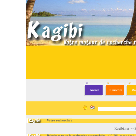
Accueil
S'inscrire
Mod
Votre recherche :
Kagibi.net
>>
S
Résultats pour la recherche automobiles
- (
0.391 secondes
)