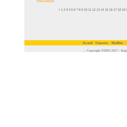
[
plus d'infos
]
<
1
2
3
4
5
6
7
8
9
10
11
12
13
14
15
16
17
18
19
Accueil
S'inscrire
Modifier
..:: Copyright ©2001-2017 - Kagi