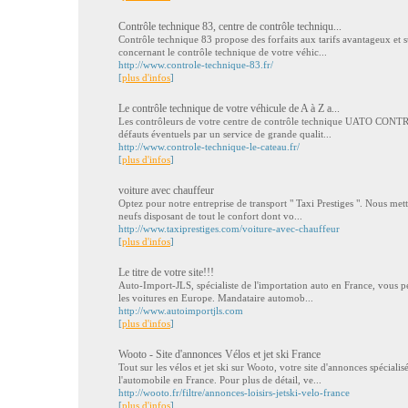
Contrôle technique 83, centre de contrôle techniqu...
Contrôle technique 83 propose des forfaits aux tarifs avantageux et su
concernant le contrôle technique de votre véhic...
http://www.controle-technique-83.fr/
[
plus d'infos
]
Le contrôle technique de votre véhicule de A à Z a...
Les contrôleurs de votre centre de contrôle technique UATO CONTRO
défauts éventuels par un service de grande qualit...
http://www.controle-technique-le-cateau.fr/
[
plus d'infos
]
voiture avec chauffeur
Optez pour notre entreprise de transport " Taxi Prestiges ". Nous mett
neufs disposant de tout le confort dont vo...
http://www.taxiprestiges.com/voiture-avec-chauffeur
[
plus d'infos
]
Le titre de votre site!!!
Auto-Import-JLS, spécialiste de l'importation auto en France, vous pe
les voitures en Europe. Mandataire automob...
http://www.autoimportjls.com
[
plus d'infos
]
Wooto - Site d'annonces Vélos et jet ski France
Tout sur les vélos et jet ski sur Wooto, votre site d'annonces spéciali
l'automobile en France. Pour plus de détail, ve...
http://wooto.fr/filtre/annonces-loisirs-jetski-velo-france
[
plus d'infos
]