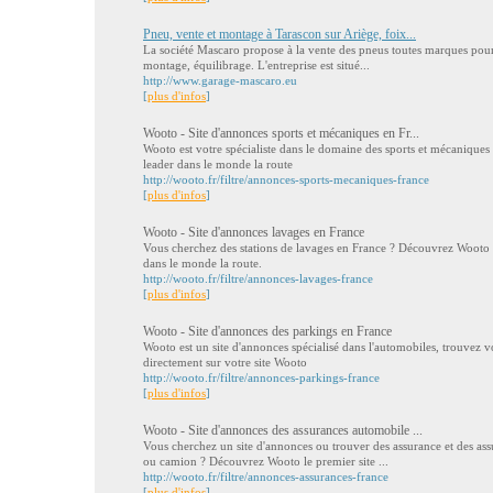
Pneu, vente et montage à Tarascon sur Ariège, foix...
La société Mascaro propose à la vente des pneus toutes marques pour 
montage, équilibrage. L'entreprise est situé...
http://www.garage-mascaro.eu
[
plus d'infos
]
Wooto - Site d'annonces sports et mécaniques en Fr...
Wooto est votre spécialiste dans le domaine des sports et mécaniques
leader dans le monde la route
http://wooto.fr/filtre/annonces-sports-mecaniques-france
[
plus d'infos
]
Wooto - Site d'annonces lavages en France
Vous cherchez des stations de lavages en France ? Découvrez Wooto l
dans le monde la route.
http://wooto.fr/filtre/annonces-lavages-france
[
plus d'infos
]
Wooto - Site d'annonces des parkings en France
Wooto est un site d'annonces spécialisé dans l'automobiles, trouvez v
directement sur votre site Wooto
http://wooto.fr/filtre/annonces-parkings-france
[
plus d'infos
]
Wooto - Site d'annonces des assurances automobile ...
Vous cherchez un site d'annonces ou trouver des assurance et des as
ou camion ? Découvrez Wooto le premier site ...
http://wooto.fr/filtre/annonces-assurances-france
[
plus d'infos
]