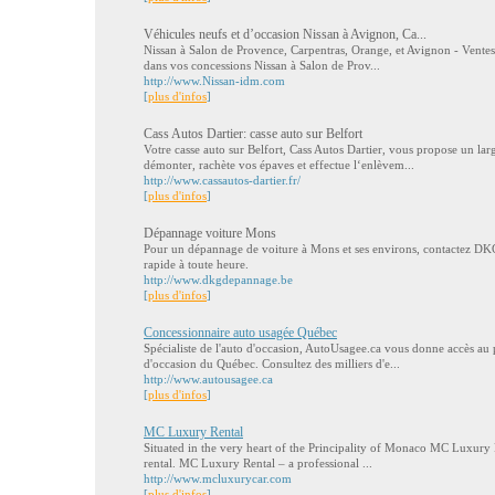
Véhicules neufs et d’occasion Nissan à Avignon, Ca...
Nissan à Salon de Provence, Carpentras, Orange, et Avignon - Ventes
dans vos concessions Nissan à Salon de Prov...
http://www.Nissan-idm.com
[
plus d'infos
]
Cass Autos Dartier: casse auto sur Belfort
Votre casse auto sur Belfort, Cass Autos Dartier, vous propose un lar
démonter, rachète vos épaves et effectue l‘enlèvem...
http://www.cassautos-dartier.fr/
[
plus d'infos
]
Dépannage voiture Mons
Pour un dépannage de voiture à Mons et ses environs, contactez D
rapide à toute heure.
http://www.dkgdepannage.be
[
plus d'infos
]
Concessionnaire auto usagée Québec
Spécialiste de l'auto d'occasion, AutoUsagee.ca vous donne accès au 
d'occasion du Québec. Consultez des milliers d'e...
http://www.autousagee.ca
[
plus d'infos
]
MC Luxury Rental
Situated in the very heart of the Principality of Monaco MC Luxury R
rental. MC Luxury Rental – a professional ...
http://www.mcluxurycar.com
[
plus d'infos
]