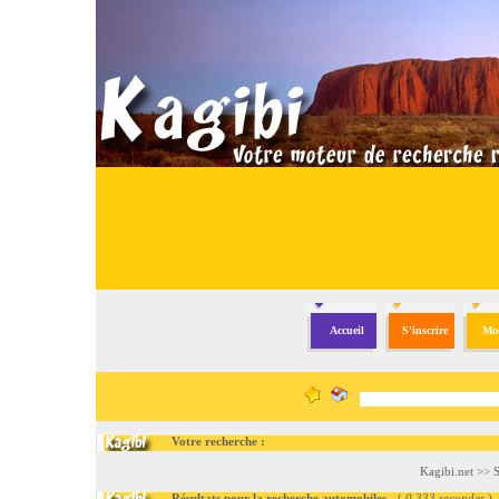
Accueil
S'inscrire
Mod
Votre recherche :
Kagibi.net
>>
S
Résultats pour la recherche automobiles
- (
0.333 secondes
)