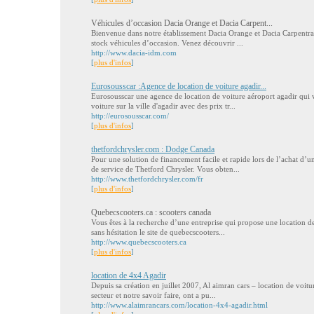
Véhicules d’occasion Dacia Orange et Dacia Carpent...
Bienvenue dans notre établissement Dacia Orange et Dacia Carpentras
stock véhicules d’occasion. Venez découvrir ...
http://www.dacia-idm.com
[
plus d'infos
]
Eurosousscar :Agence de location de voiture agadir...
Eurosousscar une agence de location de voiture aéroport agadir qui 
voiture sur la ville d'agadir avec des prix tr...
http://eurosousscar.com/
[
plus d'infos
]
thetfordchrysler.com : Dodge Canada
Pour une solution de financement facile et rapide lors de l’achat d’
de service de Thetford Chrysler. Vous obten...
http://www.thetfordchrysler.com/fr
[
plus d'infos
]
Quebecscooters.ca : scooters canada
Vous êtes à la recherche d’une entreprise qui propose une location d
sans hésitation le site de quebecscooters...
http://www.quebecscooters.ca
[
plus d'infos
]
location de 4x4 Agadir
Depuis sa création en juillet 2007, Al aimran cars – location de voit
secteur et notre savoir faire, ont a pu...
http://www.alaimrancars.com/location-4x4-agadir.html