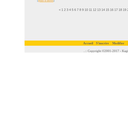
[
plus d'infos
]
<
1
2
3
4
5
6
7
8
9
10
11
12
13
14
15
16
17
18
19
Accueil
S'inscrire
Modifier
..:: Copyright ©2001-2017 - Kagi