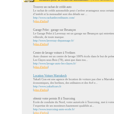
Trouvez un rachat de crédit auto
Le rachat de crédit automobile peut s’avérer avantageux sous certain
d’intérêt et la mensualité sont des détails sur ...
http://www.rachatdecreditauto.com/
[
plus d'infos
]
Garage Pelot : garage sur Besançon
Le Garage Pelot à Lavernay est un garage sur Besançon qui entretient
véhicule, de toute marque.
http://www.lavernay-depannage.fr/
[
plus d'infos
]
Centre de lavage voiture à Yvelines
Auto cleaner est un centre de lavage 100% écolo dans le but de prés
Les Clayes sous Bois (78), ainsi que dans tou...
http://www.lavage-auto-les-clayes.fr/
[
plus d'infos
]
Location Voiture Marrakech
Yakafi Cras est une agence de location de voiture pas cher a Marrak
économiques, des berlines, des utilitaires et des 4x4 e...
http://www.yakaficars.fr
[
plus d'infos
]
obtenir votre permis B à Tourcoing
Ecole de conduite du Nord, votre autoécole à Tourcoing, met à votre
l’expertise de ses moniteurs hautement qualifiés ai...
http://www.tourcoing-auto-ecole.fr/
[
plus d'infos
]