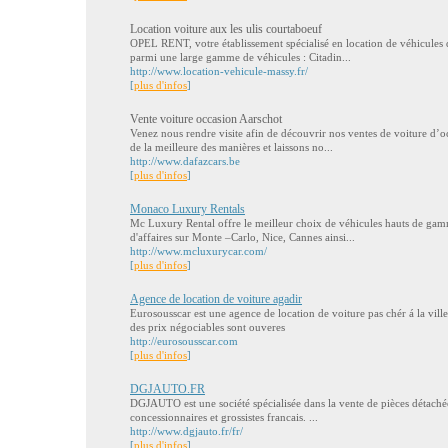
Location voiture aux les ulis courtaboeuf
OPEL RENT, votre établissement spécialisé en location de véhicules
parmi une large gamme de véhicules : Citadin...
http://www.location-vehicule-massy.fr/
[
plus d'infos
]
Vente voiture occasion Aarschot
Venez nous rendre visite afin de découvrir nos ventes de voiture d’
de la meilleure des manières et laissons no...
http://www.dafazcars.be
[
plus d'infos
]
Monaco Luxury Rentals
Mc Luxury Rental offre le meilleur choix de véhicules hauts de gam
d'affaires sur Monte –Carlo, Nice, Cannes ainsi...
http://www.mcluxurycar.com/
[
plus d'infos
]
Agence de location de voiture agadir
Eurosousscar est une agence de location de voiture pas chér á la vill
des prix négociables sont ouveres
http://eurosousscar.com
[
plus d'infos
]
DGJAUTO.FR
DGJAUTO est une société spécialisée dans la vente de pièces détachée
concessionnaires et grossistes francais. ...
http://www.dgjauto.fr/fr/
[
plus d'infos
]